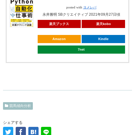
posted with
ヨメレバ
永井雅明 SBクリエイティブ 2021年09月27日頃
楽天ブックス
楽天kobo
Amazon
Kindle
7net
競馬傾向分析
シェアする