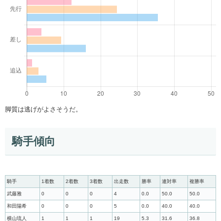
脚質は逃げがよさそうだ。
騎手傾向
騎手
1着数
2着数
3着数
出走数
勝率
連対率
複勝率
武藤雅
0
0
0
4
0.0
50.0
50.0
和田陽希
0
0
0
5
0.0
40.0
40.0
横山琉人
1
1
1
19
5.3
31.6
36.8