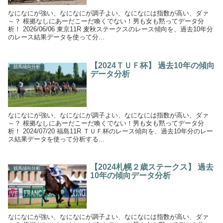
なになにが強い、なになにが調子よい、なになには指数が高い、ダァ
～？ 根拠なしにあーだこーだ喚くでない！男も女も黙ってデータ分
析！ 2026/06/06 東京11R 麦秋ステークスのレース傾向を、過去10年分
のレース結果データを使って分...
【2024ＴＵＦ杯】 過去10年の傾向
競馬傾向分析
データ分析
なになにが強い、なになにが調子よい、なになには指数が高い、ダァ
～？ 根拠なしにあーだこーだ喚くでない！男も女も黙ってデータ分
析！ 2024/07/20 福島11R ＴＵＦ杯のレース傾向を、過去10年分のレー
ス結果データを使って分析する...
【2024札幌２歳ステークス】 過去
競馬傾向分析
10年の傾向データ分析
なになにが強い、なになにが調子よい、なになには指数が高い、ダァ