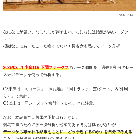
2026.02.13
なになにが強い、なになにが調子よい、なになには指数が高い、ダァ
～？
根拠なしにあーだこーだ喚くでない！男も女も黙ってデータ分析！
2026/02/14 小倉11R 下関ステークス
のレース傾向を、過去10年分のレー
ス結果データを使って分析する。
G3未満は「同コース」「同距離」「同トラック（芝/ダート、内/外周
り）」で集計、
G3以上は「同レース」で集計していることに注意。
なお、本記事では勝馬の予想は行わない。
競馬で勝つためにデータ分析が必須である考えは揺るがないが、
データから導かれる結果をもとに「どう予想するのか」を自分で考える
こと
こそが競馬の醍醐味だと考えている。