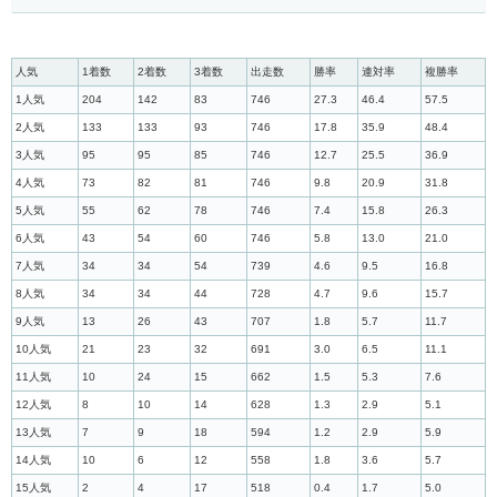
人気
1着数
2着数
3着数
出走数
勝率
連対率
複勝率
1人気
204
142
83
746
27.3
46.4
57.5
2人気
133
133
93
746
17.8
35.9
48.4
3人気
95
95
85
746
12.7
25.5
36.9
4人気
73
82
81
746
9.8
20.9
31.8
5人気
55
62
78
746
7.4
15.8
26.3
6人気
43
54
60
746
5.8
13.0
21.0
7人気
34
34
54
739
4.6
9.5
16.8
8人気
34
34
44
728
4.7
9.6
15.7
9人気
13
26
43
707
1.8
5.7
11.7
10人気
21
23
32
691
3.0
6.5
11.1
11人気
10
24
15
662
1.5
5.3
7.6
12人気
8
10
14
628
1.3
2.9
5.1
13人気
7
9
18
594
1.2
2.9
5.9
14人気
10
6
12
558
1.8
3.6
5.7
15人気
2
4
17
518
0.4
1.7
5.0