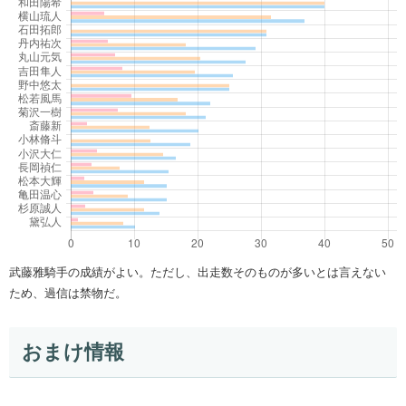
武藤雅騎手の成績がよい。ただし、出走数そのものが多いとは言えない
ため、過信は禁物だ。
おまけ情報