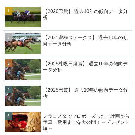
【2026巴賞】 過去10年の傾向データ分
析
【2025豊橋ステークス】 過去10年の傾
向データ分析
【2025札幌日経賞】 過去10年の傾向デ
ータ分析
【2025巴賞】 過去10年の傾向データ分
析
ミラコスタでプロポーズした！計画から
予算・費用までを大公開！～プレゼント
編～