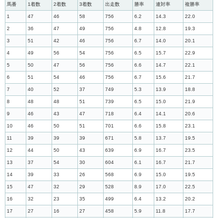
馬番
1着数
2着数
3着数
出走数
勝率
連対率
複勝率
1
47
46
58
756
6.2
14.3
22.0
2
36
47
49
756
4.8
12.8
19.3
3
51
42
46
756
6.7
14.0
20.1
4
49
56
54
756
6.5
15.7
22.9
5
50
47
56
756
6.6
14.7
22.1
6
51
54
46
756
6.7
15.6
21.7
7
40
52
37
749
5.3
13.9
18.8
8
48
48
51
739
6.5
15.0
21.9
9
46
43
47
718
6.4
14.1
20.6
10
46
50
51
701
6.6
15.8
23.1
11
39
39
39
671
5.8
13.7
19.5
12
44
50
43
639
6.9
16.7
23.5
13
37
54
30
604
6.1
16.7
21.7
14
39
33
26
568
6.9
15.0
19.5
15
47
32
29
528
8.9
17.0
22.5
16
32
23
35
499
6.4
13.2
20.2
17
27
16
27
458
5.9
11.8
17.7