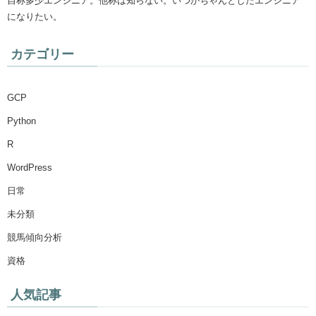
自称多少エンジニア。他称は知らない。いつかちゃんとしたエンジニア
になりたい。
カテゴリー
GCP
Python
R
WordPress
日常
未分類
競馬傾向分析
資格
人気記事