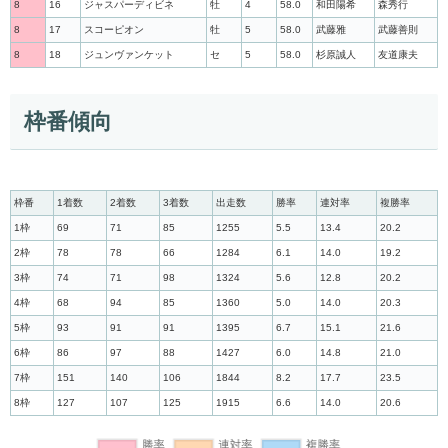
8
16
ジャスパーディビネ
牡
4
58.0
和田陽希
森秀行
8
17
スコーピオン
牡
5
58.0
武藤雅
武藤善則
8
18
ジュンヴァンケット
セ
5
58.0
杉原誠人
友道康夫
枠番傾向
枠番
1着数
2着数
3着数
出走数
勝率
連対率
複勝率
1枠
69
71
85
1255
5.5
13.4
20.2
2枠
78
78
66
1284
6.1
14.0
19.2
3枠
74
71
98
1324
5.6
12.8
20.2
4枠
68
94
85
1360
5.0
14.0
20.3
5枠
93
91
91
1395
6.7
15.1
21.6
6枠
86
97
88
1427
6.0
14.8
21.0
7枠
151
140
106
1844
8.2
17.7
23.5
8枠
127
107
125
1915
6.6
14.0
20.6