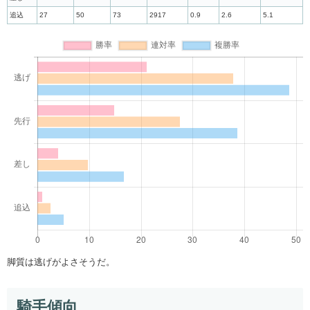
追込
27
50
73
2917
0.9
2.6
5.1
脚質は逃げがよさそうだ。
騎手傾向