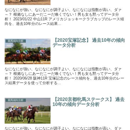
なになにが強い、なになにが調子よい、なになには指数が高い、ダァ
～？ 根拠なしにあーだこーだ喚くでない！男も女も黙ってデータ分
析！ 2023/01/22 中山11R アメリカジョッキークラブカップのレース傾
向を、過去10年分のレース結果...
【2020宝塚記念】 過去10年の傾向
競馬傾向分析
データ分析
なになにが強い、なになにが調子よい、なになには指数が高い、ダァ
～？ 根拠なしにあーだこーだ喚くでない！男も女も黙ってデータ分
析！ 2020/06/28 阪神11R 宝塚記念のレース傾向を、過去10年分のレー
ス結果データを使って分析する...
【2020京都牝馬ステークス】 過去
競馬傾向分析
10年の傾向データ分析
なになにが強い、なになにが調子よい、なになには指数が高い、ダァ