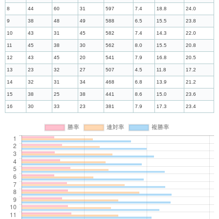
8
44
60
31
597
7.4
18.8
24.0
9
38
48
49
588
6.5
15.5
23.8
10
43
31
45
582
7.4
14.3
22.0
11
45
38
30
562
8.0
15.5
20.8
12
43
45
20
541
7.9
16.8
20.5
13
23
32
27
507
4.5
11.8
17.2
14
32
31
34
468
6.8
13.9
21.2
15
38
25
38
441
8.6
15.0
23.6
16
30
33
23
381
7.9
17.3
23.4