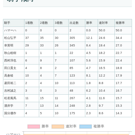
騎手
1着数
2着数
3着数
出走数
勝率
連対率
複勝率
ハマーハ
0
0
0
2
0.0
50.0
50.0
松山弘平
37
35
30
305
12.1
24.6
34.4
幸英明
29
33
26
345
8.4
19.4
27.0
秋山稔樹
1
1
1
22
4.5
18.2
22.7
西村淳也
6
9
7
107
5.6
15.9
22.4
田口貫太
4
8
2
85
4.7
16.5
18.8
高倉稜
10
4
7
123
8.1
12.2
17.9
菱田裕二
2
4
10
113
1.8
8.8
17.7
吉村誠之
3
0
3
48
6.2
10.4
16.7
松若風馬
11
15
11
267
4.1
11.6
15.7
酒井学
7
13
14
248
2.8
9.7
15.3
国分優作
4
5
10
175
2.3
8.6
14.3