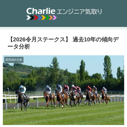
【2026令月ステークス】 過去10年の傾向デ
ータ分析
競馬傾向分析