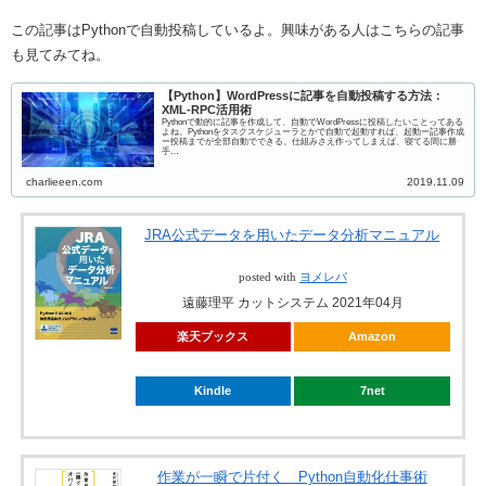
この記事はPythonで自動投稿しているよ。興味がある人はこちらの記事
も見てみてね。
【Python】WordPressに記事を自動投稿する方法：
XML-RPC活用術
Pythonで動的に記事を作成して、自動でWordPressに投稿したいことってある
よね。Pythonをタスクスケジューラとかで自動で起動すれば、起動ー記事作成
ー投稿までが全部自動でできる。仕組みさえ作ってしまえば、寝てる間に勝
手…
charlieeen.com
2019.11.09
JRA公式データを用いたデータ分析マニュアル
posted with
ヨメレバ
遠藤理平 カットシステム 2021年04月
楽天ブックス
Amazon
Kindle
7net
作業が一瞬で片付く Python自動化仕事術