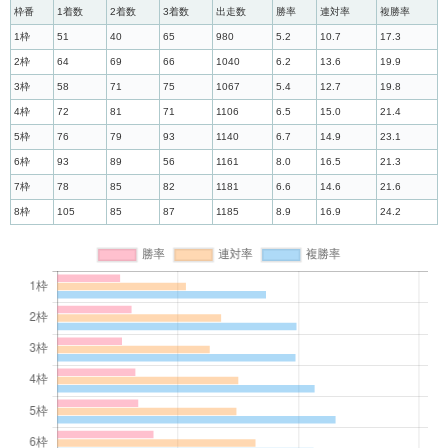
枠番
1着数
2着数
3着数
出走数
勝率
連対率
複勝率
1枠
51
40
65
980
5.2
10.7
17.3
2枠
64
69
66
1040
6.2
13.6
19.9
3枠
58
71
75
1067
5.4
12.7
19.8
4枠
72
81
71
1106
6.5
15.0
21.4
5枠
76
79
93
1140
6.7
14.9
23.1
6枠
93
89
56
1161
8.0
16.5
21.3
7枠
78
85
82
1181
6.6
14.6
21.6
8枠
105
85
87
1185
8.9
16.9
24.2