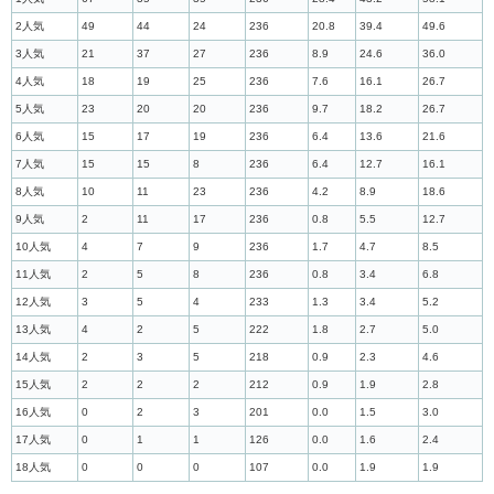
2人気
49
44
24
236
20.8
39.4
49.6
3人気
21
37
27
236
8.9
24.6
36.0
4人気
18
19
25
236
7.6
16.1
26.7
5人気
23
20
20
236
9.7
18.2
26.7
6人気
15
17
19
236
6.4
13.6
21.6
7人気
15
15
8
236
6.4
12.7
16.1
8人気
10
11
23
236
4.2
8.9
18.6
9人気
2
11
17
236
0.8
5.5
12.7
10人気
4
7
9
236
1.7
4.7
8.5
11人気
2
5
8
236
0.8
3.4
6.8
12人気
3
5
4
233
1.3
3.4
5.2
13人気
4
2
5
222
1.8
2.7
5.0
14人気
2
3
5
218
0.9
2.3
4.6
15人気
2
2
2
212
0.9
1.9
2.8
16人気
0
2
3
201
0.0
1.5
3.0
17人気
0
1
1
126
0.0
1.6
2.4
18人気
0
0
0
107
0.0
1.9
1.9