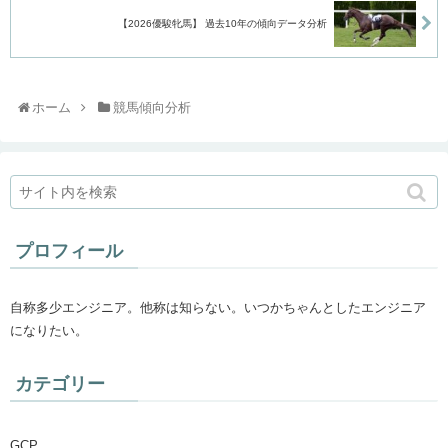
【2026優駿牝馬】 過去10年の傾向データ分析
ホーム
競馬傾向分析
プロフィール
自称多少エンジニア。他称は知らない。いつかちゃんとしたエンジニア
になりたい。
カテゴリー
GCP