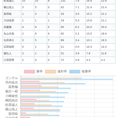
杉原誠人
10
10
8
131
7.6
16.8
22.9
横山琉人
3
5
0
42
7.1
21.4
21.4
富田暁
1
3
2
33
3.0
15.2
21.2
川須栄彦
1
1
1
19
5.3
15.8
21.1
武藤雅
4
8
0
65
6.2
20.0
20.0
丸山元気
2
8
6
92
2.2
13.0
19.6
丸田恭介
3
5
7
89
3.4
10.1
18.0
石田拓郎
0
1
0
21
0.0
14.3
14.3
黛弘人
2
1
2
51
3.9
7.8
11.8
江田照男
2
0
0
72
2.8
4.2
4.2