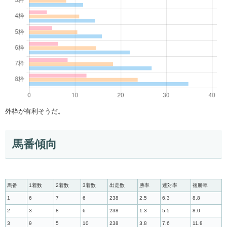
外枠が有利そうだ。
馬番傾向
馬番
1着数
2着数
3着数
出走数
勝率
連対率
複勝率
1
6
7
6
238
2.5
6.3
8.8
2
3
8
6
238
1.3
5.5
8.0
3
9
5
10
238
3.8
7.6
11.8