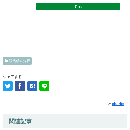
7net
競馬傾向分析
シェアする
charlie
関連記事