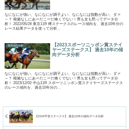
なになにが強い、なになにが調子よい、なになには指数が高い、ダァ
～？ 根拠なしにあーだこーだ喚くでない！男も女も黙ってデータ分
析！ 2022/05/28 東京11R 欅ステークスのレース傾向を、過去10年分の
レース結果データを使って分析...
【2023スポーツニッポン賞ステイ
競馬傾向分析
ヤーズステークス】 過去10年の傾
向データ分析
なになにが強い、なになにが調子よい、なになには指数が高い、ダァ
～？ 根拠なしにあーだこーだ喚くでない！男も女も黙ってデータ分
析！ 2023/12/02 中山11R スポーツニッポン賞ステイヤーズステークス
のレース傾向を、過去10年分の...
【2026平安ステークス】 過去10年の傾向データ分析