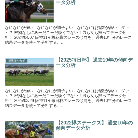
ータ分析
なになにが強い、なになにが調子よい、なになには指数が高い、ダァ
～？ 根拠なしにあーだこーだ喚くでない！男も女も黙ってデータ分
析！ 2024/04/07 阪神11R 桜花賞のレース傾向を、過去10年分のレース
結果データを使って分析する。...
【2025毎日杯】 過去10年の傾向デ
競馬傾向分析
ータ分析
なになにが強い、なになにが調子よい、なになには指数が高い、ダァ
～？ 根拠なしにあーだこーだ喚くでない！男も女も黙ってデータ分
析！ 2025/03/29 阪神11R 毎日杯のレース傾向を、過去10年分のレース
結果データを使って分析する。...
【2022欅ステークス】 過去10年の
競馬傾向分析
傾向データ分析