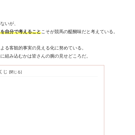
がないが、
」を自分で考えること
こそが競馬の醍醐味だと考えている。
による客観的事実の見える化に努めている。
想に組み込むかは皆さんの腕の見せどころだ。
くじ