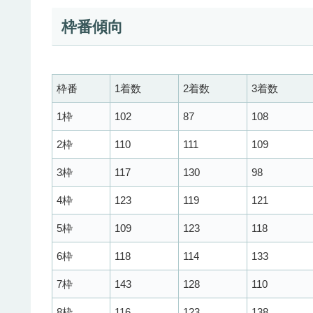
枠番傾向
枠番
1着数
2着数
3着数
1枠
102
87
108
2枠
110
111
109
3枠
117
130
98
4枠
123
119
121
5枠
109
123
118
6枠
118
114
133
7枠
143
128
110
8枠
116
123
138