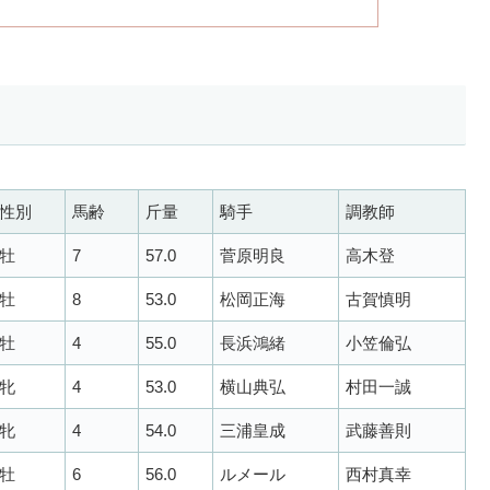
性別
馬齢
斤量
騎手
調教師
牡
7
57.0
菅原明良
高木登
牡
8
53.0
松岡正海
古賀慎明
牡
4
55.0
長浜鴻緒
小笠倫弘
牝
4
53.0
横山典弘
村田一誠
牝
4
54.0
三浦皇成
武藤善則
牡
6
56.0
ルメール
西村真幸