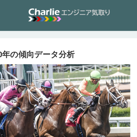
10年の傾向データ分析