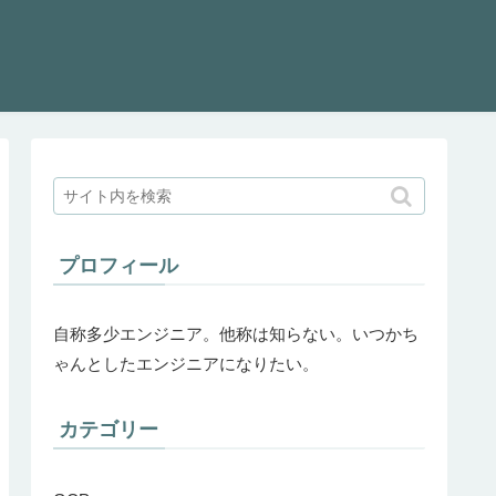
プロフィール
自称多少エンジニア。他称は知らない。いつかち
ゃんとしたエンジニアになりたい。
カテゴリー