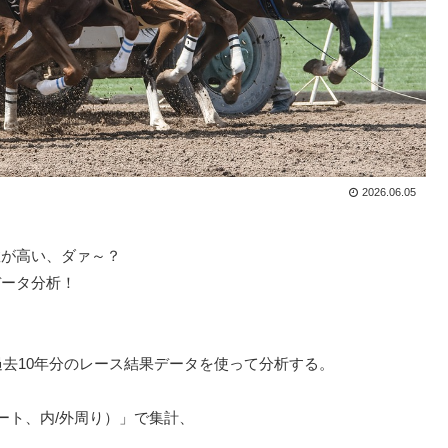
2026.06.05
数が高い、ダァ～？
データ分析！
去10年分のレース結果データを使って分析する。
ート、内/外周り）」で集計、