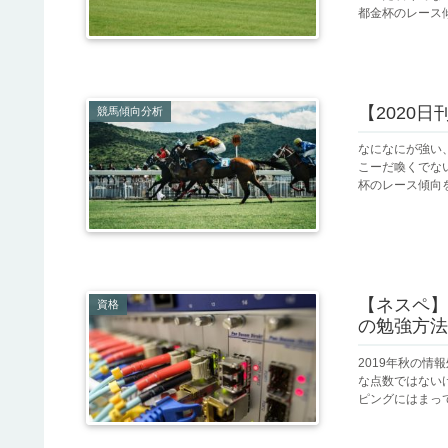
都金杯のレース傾
【2020
競馬傾向分析
なになにが強い
こーだ喚くでない！
杯のレース傾向を
【ネスペ】
資格
の勉強方法
2019年秋の
な点数ではない
ピングにはまって