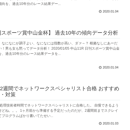
向を、過去10年分のレース結果デー...
2020.01.04
日刊スポーツ賞中山金杯】 過去10年の傾向データ分析
、なになにが調子よい、なになには指数が高い、ダァ～？ 根拠なしにあーだ
男も女も黙ってデータ分析！ 2020/01/05 中山11R 日刊スポーツ賞中山金
、過去10年分のレース結果データを...
2020.01.04
2週間でネットワークスペシャリスト合格 おすすめ
・対策
情報処理技術者時間でネットワークスペシャリストに合格した。 自慢できるよう
けどね。。。 1ヶ月前から準備する予定だったのだが、2週間前までスクレイ
プログラムばかり書いてたせい...
2020.01.03