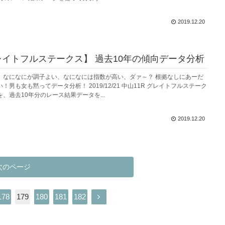
2019.12.20
グレイトフルステークス】 過去10年の傾向データ分析
、なになにが調子よい、なになには指数が高い、ダァ～？ 根拠なしにあーだ
男も女も黙ってデータ分析！ 2019/12/21 中山11R グレイトフルステーク
、過去10年分のレース結果データを...
2019.12.20
次のページ
178
179
180
181
182