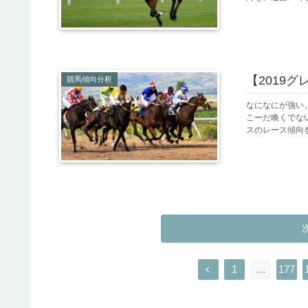
【2019
競馬傾向分析
なになにが強い
こーだ喚くでない！
スのレース傾向を
1
…
177