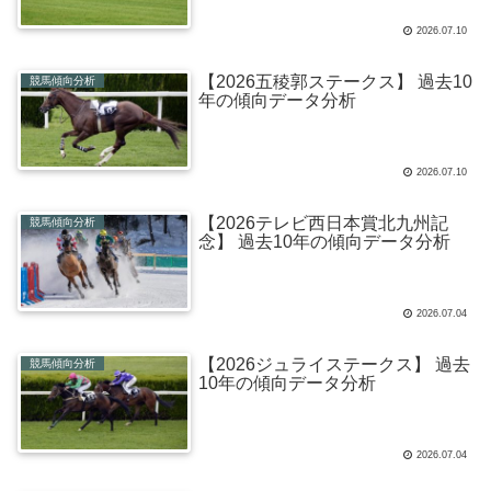
2026.07.10
【2026五稜郭ステークス】 過去10
競馬傾向分析
年の傾向データ分析
2026.07.10
【2026テレビ西日本賞北九州記
競馬傾向分析
念】 過去10年の傾向データ分析
2026.07.04
【2026ジュライステークス】 過去
競馬傾向分析
10年の傾向データ分析
2026.07.04