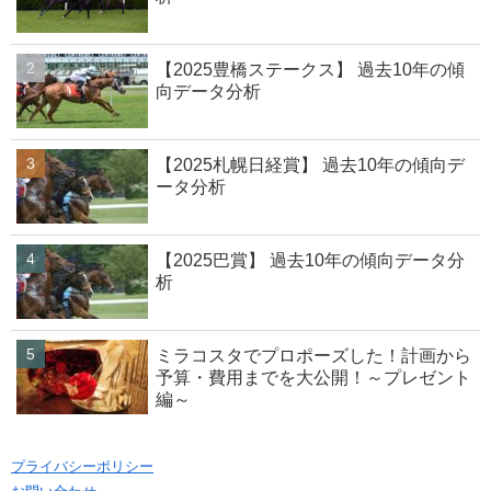
【2025豊橋ステークス】 過去10年の傾
向データ分析
【2025札幌日経賞】 過去10年の傾向デ
ータ分析
【2025巴賞】 過去10年の傾向データ分
析
ミラコスタでプロポーズした！計画から
予算・費用までを大公開！～プレゼント
編～
プライバシーポリシー