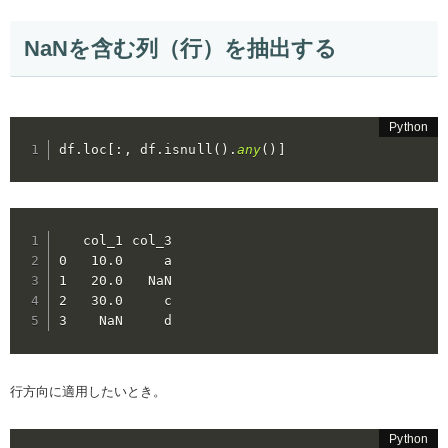
NaNを含む列（行）を抽出する
df
.
loc
[
:
,
 df
.
isnull
(
)
.
any
(
)
]
   col_1 col_3

0   10.0     a

1   20.0   NaN

2   30.0     c

3    NaN     d
行方向に適用したいとき。