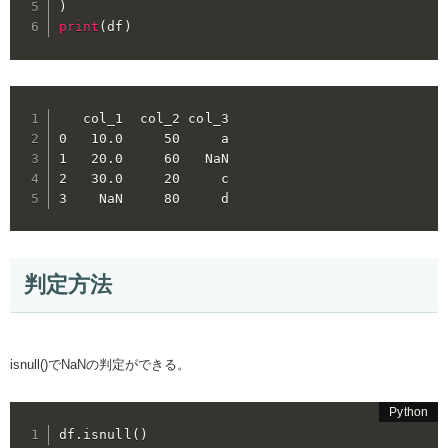
)
print
(
df
)
   col_1  col_2 col_3

0   10.0     50     a

1   20.0     60   NaN

2   30.0     20     c

3    NaN     80     d
判定方法
isnull()でNaNの判定ができる。
df
.
isnull
(
)