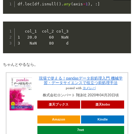
df
.
loc
[
df
.
isnull
(
)
.
any
(
axis
=
1
)
,
:
]
   col_1  col_2 col_3

1   20.0     60   NaN

3    NaN     80     d
ちゃんとやるなら。
現場で使える！pandasデータ前処理入門 機械学
習・データサイエンスで役立つ前処理手法
posted with
ヨメレバ
株式会社ロンバート 翔泳社 2020年04月20日頃
楽天ブックス
楽天kobo
Amazon
Kindle
7net