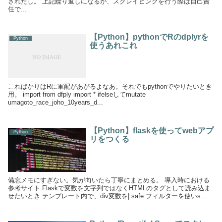
されたし。 上記繰り返しになるが、スクレイピングを行う際は自己責
任で...
【Python】pythonでRのdplyrを
Python
使うあれこれ
こればかりはRに軍配があがるよなあ。それでもpythonでやりたいとき
用。 import from dfply import * ifelseしてmutate
umagoto_race_joho_10years_d...
【Python】flaskを使ってwebアプ
Python
リをつくる
備忘メモにすぎない。気が向いたら丁寧にまとめる。 導入時における
参考サイト Flaskで変数を文字列ではなくHTMLのタグとして読み込ま
せたいとき テンプレート内で、div変数を| safe フィルターを使いs...