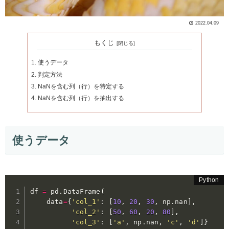
2022.04.09
もくじ
使うデータ
判定方法
NaNを含む列（行）を特定する
NaNを含む列（行）を抽出する
使うデータ
df 
=
 pd
.
DataFrame
(
    data
=
{
'col_1'
:
[
10
,
20
,
30
,
 np
.
nan
]
,
'col_2'
:
[
50
,
60
,
20
,
80
]
,
'col_3'
:
[
'a'
,
 np
.
nan
,
'c'
,
'd'
]
}