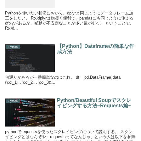
Pythonを使いたい状況において、dplyrと同じようにデータフレーム加
工をしたい。 Rのdplyrは物凄く便利で、pandasにも同じように使える
dfplyがあるが、挙動が不安定なことが多い気がする。 ということで、
Rのd...
【Python】Dataframeの簡単な作
Python
成方法
何通りかあるが一番簡単なのはこれ。 df = pd.DataFrame( data=
{'col_1': , 'col_2': , 'col_3&...
Python/Beautiful Soupでスクレ
Python
イピングする方法~Requests編~
pythonでrequestsを使ったスクレイピングについて説明する。 スクレ
イピングとはなんぞや、requestsってなんじゃ、という人は以下を参照