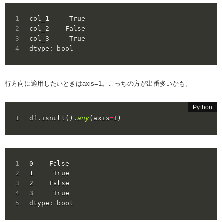
col_1     True

col_2    False

col_3     True

dtype: bool
行方向に適用したいときはaxis=1。こっちの方が出番多いかも。
df
.
isnull
(
)
.
any
(
axis
=
1
)
0    False

1     True

2    False

3     True

dtype: bool