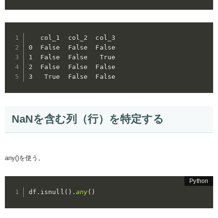
   col_1  col_2  col_3

0  False  False  False

1  False  False   True

2  False  False  False

3   True  False  False
NaNを含む列（行）を特定する
any()を使う。
df
.
isnull
(
)
.
any
(
)