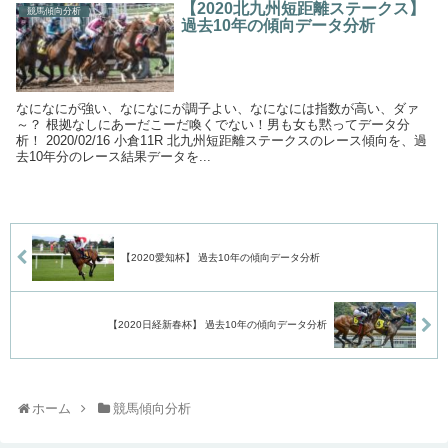
【2020北九州短距離ステークス】
競馬傾向分析
過去10年の傾向データ分析
なになにが強い、なになにが調子よい、なになには指数が高い、ダァ
～？ 根拠なしにあーだこーだ喚くでない！男も女も黙ってデータ分
析！ 2020/02/16 小倉11R 北九州短距離ステークスのレース傾向を、過
去10年分のレース結果データを...
【2020愛知杯】 過去10年の傾向データ分析
【2020日経新春杯】 過去10年の傾向データ分析
ホーム
競馬傾向分析