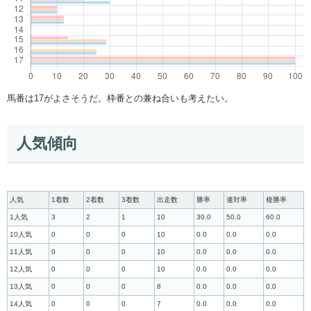
馬番は17がよさそうだ。枠番との兼ね合いも考えたい。
人気傾向
人気
1着数
2着数
3着数
出走数
勝率
連対率
複勝率
1人気
3
2
1
10
30.0
50.0
60.0
10人気
0
0
0
10
0.0
0.0
0.0
11人気
0
0
0
10
0.0
0.0
0.0
12人気
0
0
0
10
0.0
0.0
0.0
13人気
0
0
0
8
0.0
0.0
0.0
14人気
0
0
0
7
0.0
0.0
0.0