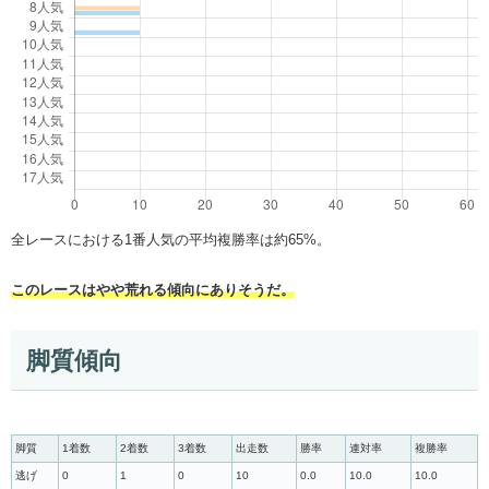
全レースにおける1番人気の平均複勝率は約65%。
このレースはやや荒れる傾向にありそうだ。
脚質傾向
脚質
1着数
2着数
3着数
出走数
勝率
連対率
複勝率
逃げ
0
1
0
10
0.0
10.0
10.0