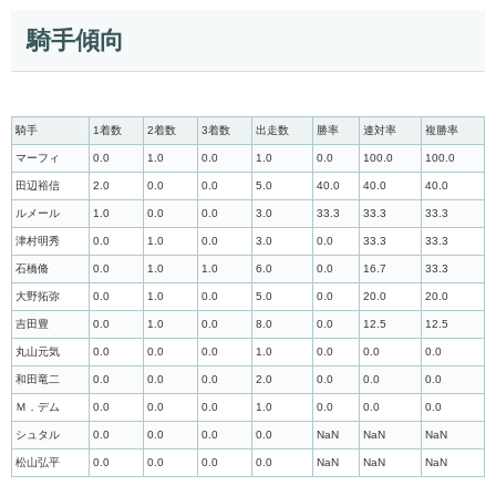
騎手傾向
騎手
1着数
2着数
3着数
出走数
勝率
連対率
複勝率
マーフィ
0.0
1.0
0.0
1.0
0.0
100.0
100.0
田辺裕信
2.0
0.0
0.0
5.0
40.0
40.0
40.0
ルメール
1.0
0.0
0.0
3.0
33.3
33.3
33.3
津村明秀
0.0
1.0
0.0
3.0
0.0
33.3
33.3
石橋脩
0.0
1.0
1.0
6.0
0.0
16.7
33.3
大野拓弥
0.0
1.0
0.0
5.0
0.0
20.0
20.0
吉田豊
0.0
1.0
0.0
8.0
0.0
12.5
12.5
丸山元気
0.0
0.0
0.0
1.0
0.0
0.0
0.0
和田竜二
0.0
0.0
0.0
2.0
0.0
0.0
0.0
Ｍ．デム
0.0
0.0
0.0
1.0
0.0
0.0
0.0
シュタル
0.0
0.0
0.0
0.0
NaN
NaN
NaN
松山弘平
0.0
0.0
0.0
0.0
NaN
NaN
NaN