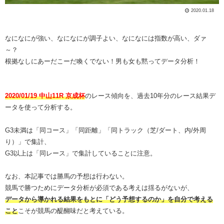
2020.01.18
なになにが強い、なになにが調子よい、なになには指数が高い、ダァ
～？
根拠なしにあーだこーだ喚くでない！男も女も黙ってデータ分析！
2020/01/19 中山11R 京成杯
のレース傾向を、過去10年分のレース結果デ
ータを使って分析する。
G3未満は「同コース」「同距離」「同トラック（芝/ダート、内/外周
り）」で集計、
G3以上は「同レース」で集計していることに注意。
なお、本記事では勝馬の予想は行わない。
競馬で勝つためにデータ分析が必須である考えは揺るがないが、
データから導かれる結果をもとに「どう予想するのか」を自分で考える
こと
こそが競馬の醍醐味だと考えている。