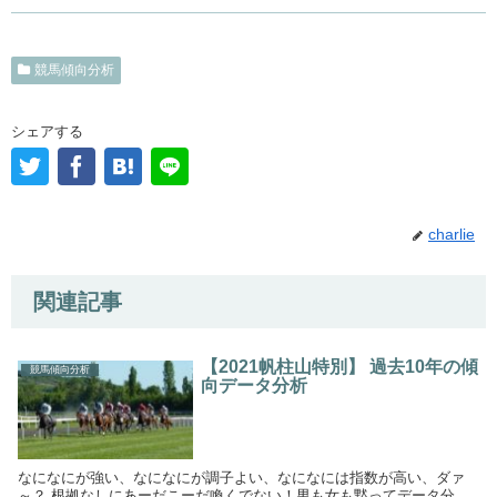
競馬傾向分析
シェアする
charlie
関連記事
【2021帆柱山特別】 過去10年の傾
競馬傾向分析
向データ分析
なになにが強い、なになにが調子よい、なになには指数が高い、ダァ
～？ 根拠なしにあーだこーだ喚くでない！男も女も黙ってデータ分