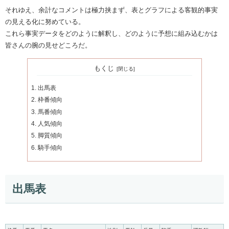
それゆえ、余計なコメントは極力挟まず、表とグラフによる客観的事実
の見える化に努めている。
これら事実データをどのように解釈し、どのように予想に組み込むかは
皆さんの腕の見せどころだ。
もくじ
出馬表
枠番傾向
馬番傾向
人気傾向
脚質傾向
騎手傾向
出馬表