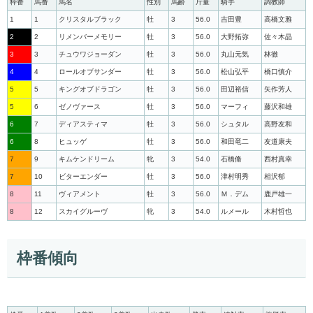
枠番
馬番
馬名
性別
馬齢
斤量
騎手
調教師
1
1
クリスタルブラック
牡
3
56.0
吉田豊
高橋文雅
2
2
リメンバーメモリー
牡
3
56.0
大野拓弥
佐々木晶
3
3
チュウワジョーダン
牡
3
56.0
丸山元気
林徹
4
4
ロールオブサンダー
牡
3
56.0
松山弘平
橋口慎介
5
5
キングオブドラゴン
牡
3
56.0
田辺裕信
矢作芳人
5
6
ゼノヴァース
牡
3
56.0
マーフィ
藤沢和雄
6
7
ディアスティマ
牡
3
56.0
シュタル
高野友和
6
8
ヒュッゲ
牡
3
56.0
和田竜二
友道康夫
7
9
キムケンドリーム
牝
3
54.0
石橋脩
西村真幸
7
10
ビターエンダー
牡
3
56.0
津村明秀
相沢郁
8
11
ヴィアメント
牡
3
56.0
Ｍ．デム
鹿戸雄一
8
12
スカイグルーヴ
牝
3
54.0
ルメール
木村哲也
枠番傾向