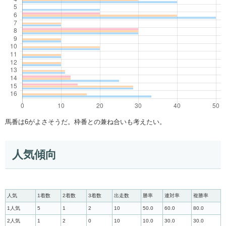
馬番は6がよさそうだ。枠番との兼ね合いも考えたい。
人気傾向
人気
1着数
2着数
3着数
出走数
勝率
連対率
複勝率
1人気
5
1
2
10
50.0
60.0
80.0
2人気
1
2
0
10
10.0
30.0
30.0