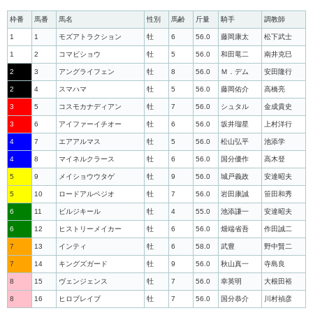
枠番
馬番
馬名
性別
馬齢
斤量
騎手
調教師
1
1
モズアトラクション
牡
6
56.0
藤岡康太
松下武士
1
2
コマビショウ
牡
5
56.0
和田竜二
南井克巳
2
3
アングライフェン
牡
8
56.0
Ｍ．デム
安田隆行
2
4
スマハマ
牡
5
56.0
藤岡佑介
高橋亮
3
5
コスモカナディアン
牡
7
56.0
シュタル
金成貴史
3
6
アイファーイチオー
牡
6
56.0
坂井瑠星
上村洋行
4
7
エアアルマス
牡
5
56.0
松山弘平
池添学
4
8
マイネルクラース
牡
6
56.0
国分優作
高木登
5
9
メイショウウタゲ
牡
9
56.0
城戸義政
安達昭夫
5
10
ロードアルペジオ
牡
7
56.0
岩田康誠
笹田和秀
6
11
ビルジキール
牡
4
55.0
池添謙一
安達昭夫
6
12
ヒストリーメイカー
牡
6
56.0
畑端省吾
作田誠二
7
13
インティ
牡
6
58.0
武豊
野中賢二
7
14
キングズガード
牡
9
56.0
秋山真一
寺島良
8
15
ヴェンジェンス
牡
7
56.0
幸英明
大根田裕
8
16
ヒロブレイブ
牡
7
56.0
国分恭介
川村禎彦