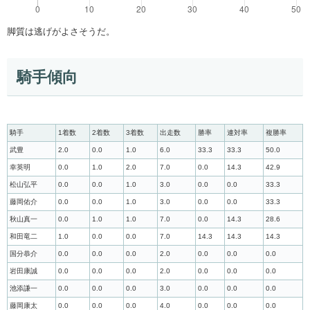
脚質は逃げがよさそうだ。
騎手傾向
騎手
1着数
2着数
3着数
出走数
勝率
連対率
複勝率
武豊
2.0
0.0
1.0
6.0
33.3
33.3
50.0
幸英明
0.0
1.0
2.0
7.0
0.0
14.3
42.9
松山弘平
0.0
0.0
1.0
3.0
0.0
0.0
33.3
藤岡佑介
0.0
0.0
1.0
3.0
0.0
0.0
33.3
秋山真一
0.0
1.0
1.0
7.0
0.0
14.3
28.6
和田竜二
1.0
0.0
0.0
7.0
14.3
14.3
14.3
国分恭介
0.0
0.0
0.0
2.0
0.0
0.0
0.0
岩田康誠
0.0
0.0
0.0
2.0
0.0
0.0
0.0
池添謙一
0.0
0.0
0.0
3.0
0.0
0.0
0.0
藤岡康太
0.0
0.0
0.0
4.0
0.0
0.0
0.0