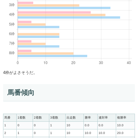
4枠がよさそうだ。
馬番傾向
馬番
1着数
2着数
3着数
出走数
勝率
連対率
複勝率
1
0
0
1
10
0.0
0.0
10.0
2
1
0
1
10
10.0
10.0
20.0