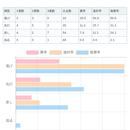
脚質
1着数
2着数
3着数
出走数
勝率
連対率
複勝率
逃げ
2
3
0
10
20.0
50.0
50.0
先行
4
5
2
35
11.4
25.7
31.4
差し
4
2
7
54
7.4
11.1
24.1
追込
0
0
1
48
0.0
0.0
2.1