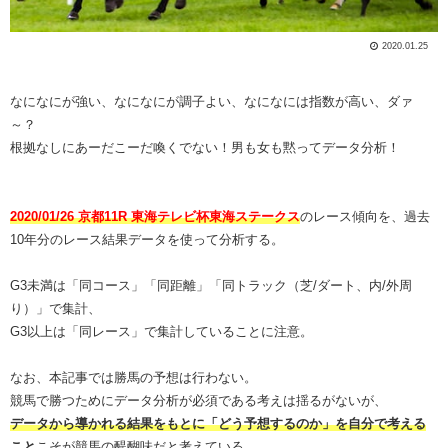
2020.01.25
なになにが強い、なになにが調子よい、なになには指数が高い、ダァ
～？
根拠なしにあーだこーだ喚くでない！男も女も黙ってデータ分析！
2020/01/26 京都11R 東海テレビ杯東海ステークス
のレース傾向を、過去
10年分のレース結果データを使って分析する。
G3未満は「同コース」「同距離」「同トラック（芝/ダート、内/外周
り）」で集計、
G3以上は「同レース」で集計していることに注意。
なお、本記事では勝馬の予想は行わない。
競馬で勝つためにデータ分析が必須である考えは揺るがないが、
データから導かれる結果をもとに「どう予想するのか」を自分で考える
こと
こそが競馬の醍醐味だと考えている。