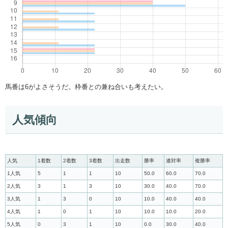
馬番は6がよさそうだ。枠番との兼ね合いも考えたい。
人気傾向
人気
1着数
2着数
3着数
出走数
勝率
連対率
複勝率
1人気
5
1
1
10
50.0
60.0
70.0
2人気
3
1
3
10
30.0
40.0
70.0
3人気
1
3
0
10
10.0
40.0
40.0
4人気
1
0
1
10
10.0
10.0
20.0
5人気
0
3
1
10
0.0
30.0
40.0