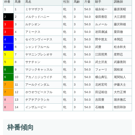
枠番
馬番
馬名
性別
馬齢
斤量
騎手
調教師
1
1
ミヤマザクラ
牝
3
54.0
福永祐一
藤原英昭
2
2
メルテッドハニー
牝
3
54.0
柴田善臣
大江原哲
3
3
ルナシオン
牝
3
54.0
ルメール
藤沢和雄
3
4
アミークス
牝
3
54.0
岩田康誠
栗田徹
4
5
セイウンヴィーナス
牝
3
54.0
野中悠太
本間忍
4
6
シャンドフルール
牝
3
54.0
武豊
松永幹夫
5
7
ヤマニンプレシオサ
牝
3
54.0
江田照男
星野忍
5
8
サナチャン
牝
3
54.0
武士沢友
武藤善則
6
9
マジックキャッスル
牝
3
54.0
フォーリ
国枝栄
6
10
アカノニジュウイチ
牝
3
54.0
横山典弘
尾関知人
7
11
アールクインダム
牝
3
54.0
北村宏司
伊藤大士
7
12
ホウオウピースフル
牝
3
54.0
田辺裕信
大竹正博
8
13
チアチアクラシカ
牝
3
54.0
吉田豊
堀井雅広
8
14
インザムービー
牝
3
54.0
石橋脩
牧田和弥
枠番傾向