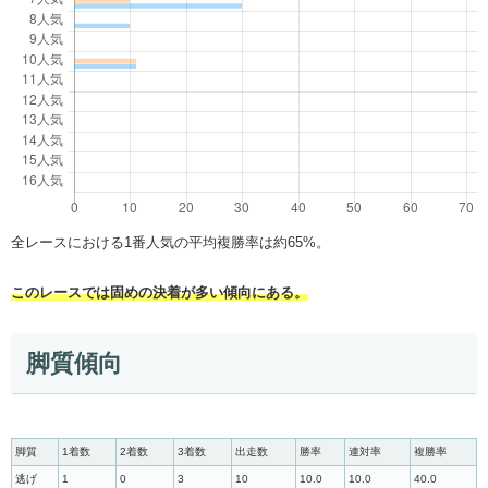
全レースにおける1番人気の平均複勝率は約65%。
このレースでは固めの決着が多い傾向にある。
脚質傾向
脚質
1着数
2着数
3着数
出走数
勝率
連対率
複勝率
逃げ
1
0
3
10
10.0
10.0
40.0