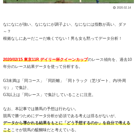
2020.02.14
なになにが強い、なになにが調子よい、なになには指数が高い、ダァ
～？
根拠なしにあーだこーだ喚くでない！男も女も黙ってデータ分析！
2020/02/15 東京11R デイリー杯クイーンカップ
のレース傾向を、過去10
年分のレース結果データを使って分析する。
G3未満は「同コース」「同距離」「同トラック（芝/ダート、内/外周
り）」で集計、
G3以上は「同レース」で集計していることに注意。
なお、本記事では勝馬の予想は行わない。
競馬で勝つためにデータ分析が必須である考えは揺るがないが、
データから導かれる結果をもとに「どう予想するのか」を自分で考える
こと
こそが競馬の醍醐味だと考えている。