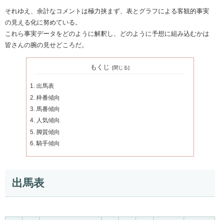
それゆえ、余計なコメントは極力挟まず、表とグラフによる客観的事実
の見える化に努めている。
これら事実データをどのように解釈し、どのように予想に組み込むかは
皆さんの腕の見せどころだ。
もくじ
出馬表
枠番傾向
馬番傾向
人気傾向
脚質傾向
騎手傾向
出馬表