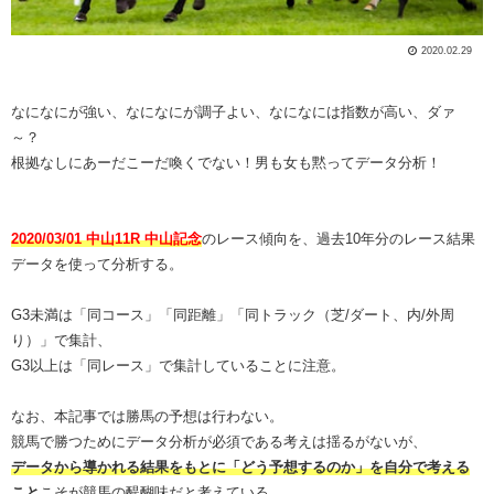
2020.02.29
なになにが強い、なになにが調子よい、なになには指数が高い、ダァ
～？
根拠なしにあーだこーだ喚くでない！男も女も黙ってデータ分析！
2020/03/01 中山11R 中山記念
のレース傾向を、過去10年分のレース結果
データを使って分析する。
G3未満は「同コース」「同距離」「同トラック（芝/ダート、内/外周
り）」で集計、
G3以上は「同レース」で集計していることに注意。
なお、本記事では勝馬の予想は行わない。
競馬で勝つためにデータ分析が必須である考えは揺るがないが、
データから導かれる結果をもとに「どう予想するのか」を自分で考える
こと
こそが競馬の醍醐味だと考えている。