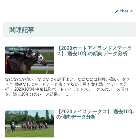
charlie
関連記事
【2020ポートアイランドステーク
競馬傾向分析
ス】 過去10年の傾向データ分析
なになにが強い、なになにが調子よい、なになには指数が高い、ダァ
～？ 根拠なしにあーだこーだ喚くでない！男も女も黙ってデータ分
析！ 2020/10/04 中京11R ポートアイランドステークスのレース傾向
を、過去10年分のレース結果デー...
【2020メイステークス】 過去10年
競馬傾向分析
の傾向データ分析