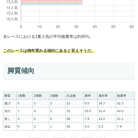
全レースにおける1番人気の平均複勝率は約65%。
このレースは例年荒れる傾向にあると言えそうだ。
脚質傾向
脚質
1着数
2着数
3着数
出走数
勝率
連対率
複勝率
逃げ
0
2
3
12
0.0
16.7
41.7
先行
7
4
3
35
20.0
31.4
40.0
差し
3
2
3
38
7.9
13.2
21.1
追込
0
2
1
38
0.0
5.3
7.9