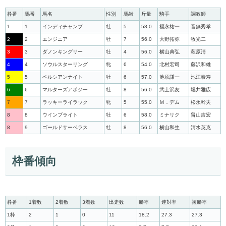
枠番
馬番
馬名
性別
馬齢
斤量
騎手
調教師
1
1
インディチャンプ
牡
5
58.0
福永祐一
音無秀孝
2
2
エンジニア
牡
7
56.0
大野拓弥
牧光二
3
3
ダノンキングリー
牡
4
56.0
横山典弘
萩原清
4
4
ソウルスターリング
牝
6
54.0
北村宏司
藤沢和雄
5
5
ペルシアンナイト
牡
6
57.0
池添謙一
池江泰寿
6
6
マルターズアポジー
牡
8
56.0
武士沢友
堀井雅広
7
7
ラッキーライラック
牝
5
55.0
Ｍ．デム
松永幹夫
8
8
ウインブライト
牡
6
58.0
ミナリク
畠山吉宏
8
9
ゴールドサーベラス
牡
8
56.0
横山和生
清水英克
枠番傾向
枠番
1着数
2着数
3着数
出走数
勝率
連対率
複勝率
1枠
2
1
0
11
18.2
27.3
27.3