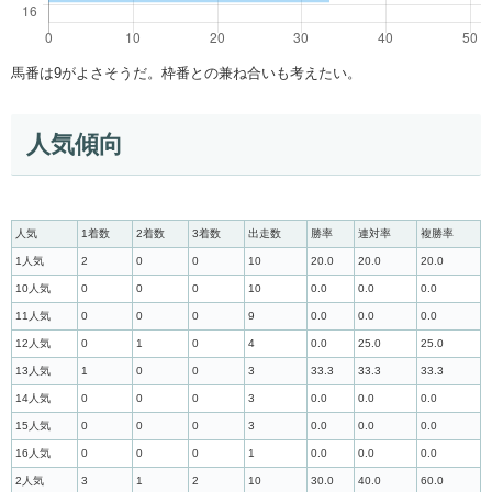
馬番は9がよさそうだ。枠番との兼ね合いも考えたい。
人気傾向
人気
1着数
2着数
3着数
出走数
勝率
連対率
複勝率
1人気
2
0
0
10
20.0
20.0
20.0
10人気
0
0
0
10
0.0
0.0
0.0
11人気
0
0
0
9
0.0
0.0
0.0
12人気
0
1
0
4
0.0
25.0
25.0
13人気
1
0
0
3
33.3
33.3
33.3
14人気
0
0
0
3
0.0
0.0
0.0
15人気
0
0
0
3
0.0
0.0
0.0
16人気
0
0
0
1
0.0
0.0
0.0
2人気
3
1
2
10
30.0
40.0
60.0