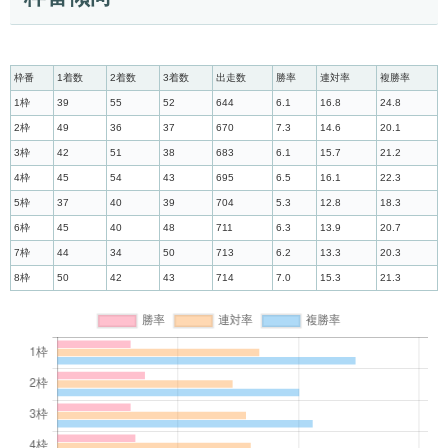
枠番
1着数
2着数
3着数
出走数
勝率
連対率
複勝率
1枠
39
55
52
644
6.1
16.8
24.8
2枠
49
36
37
670
7.3
14.6
20.1
3枠
42
51
38
683
6.1
15.7
21.2
4枠
45
54
43
695
6.5
16.1
22.3
5枠
37
40
39
704
5.3
12.8
18.3
6枠
45
40
48
711
6.3
13.9
20.7
7枠
44
34
50
713
6.2
13.3
20.3
8枠
50
42
43
714
7.0
15.3
21.3