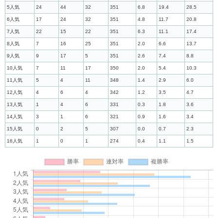
5人気
24
44
32
351
6.8
19.4
28.5
6人気
17
24
32
351
4.8
11.7
20.8
7人気
22
15
22
351
6.3
11.1
17.4
8人気
7
16
25
351
2.0
6.6
13.7
9人気
9
17
5
351
2.6
7.4
8.8
10人気
7
11
17
350
2.0
5.4
10.3
11人気
5
4
11
348
1.4
2.9
6.0
12人気
4
6
4
342
1.2
3.5
4.7
13人気
1
4
6
331
0.3
1.8
3.6
14人気
3
1
6
321
0.9
1.6
3.4
15人気
0
2
5
307
0.0
0.7
2.3
16人気
1
0
1
274
0.4
1.1
1.5