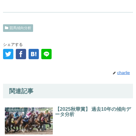
競馬傾向分析
シェアする
charlie
関連記事
【2025秋華賞】 過去10年の傾向デ
競馬傾向分析
ータ分析