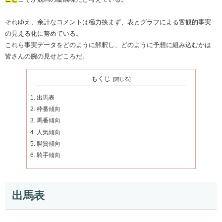
それゆえ、余計なコメントは極力挟まず、表とグラフによる客観的事実
の見える化に努めている。
これら事実データをどのように解釈し、どのように予想に組み込むかは
皆さんの腕の見せどころだ。
もくじ
出馬表
枠番傾向
馬番傾向
人気傾向
脚質傾向
騎手傾向
出馬表