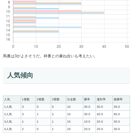
馬番は3がよさそうだ。枠番との兼ね合いも考えたい。
人気傾向
人気
1着数
2着数
3着数
出走数
勝率
連対率
複勝率
1人気
3
0
0
10
30.0
30.0
30.0
2人気
3
1
2
10
30.0
40.0
60.0
3人気
1
1
1
10
10.0
20.0
30.0
4人気
2
0
1
10
20.0
20.0
30.0