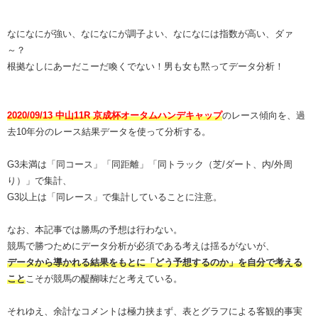
なになにが強い、なになにが調子よい、なになには指数が高い、ダァ
～？
根拠なしにあーだこーだ喚くでない！男も女も黙ってデータ分析！
2020/09/13 中山11R 京成杯オータムハンデキャップ
のレース傾向を、過
去10年分のレース結果データを使って分析する。
G3未満は「同コース」「同距離」「同トラック（芝/ダート、内/外周
り）」で集計、
G3以上は「同レース」で集計していることに注意。
なお、本記事では勝馬の予想は行わない。
競馬で勝つためにデータ分析が必須である考えは揺るがないが、
データから導かれる結果をもとに「どう予想するのか」を自分で考える
こと
こそが競馬の醍醐味だと考えている。
それゆえ、余計なコメントは極力挟まず、表とグラフによる客観的事実