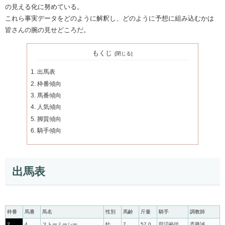
の見える化に努めている。
これら事実データをどのように解釈し、どのように予想に組み込むかは
皆さんの腕の見せどころだ。
もくじ
出馬表
枠番傾向
馬番傾向
人気傾向
脚質傾向
騎手傾向
出馬表
枠番
馬番
馬名
性別
馬齢
斤量
騎手
調教師
2
4
ストーミーシー
牡
7
57.0
田辺裕信
斎藤誠