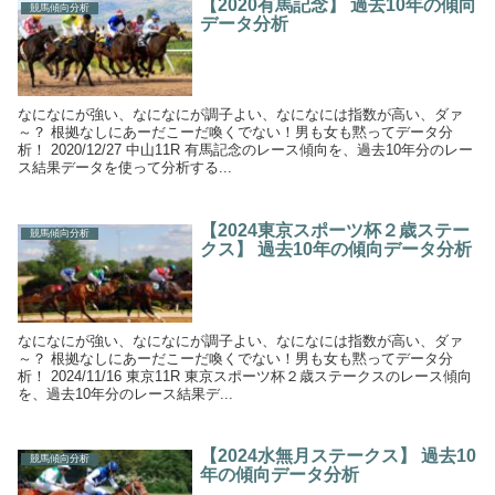
【2020有馬記念】 過去10年の傾向
競馬傾向分析
データ分析
なになにが強い、なになにが調子よい、なになには指数が高い、ダァ
～？ 根拠なしにあーだこーだ喚くでない！男も女も黙ってデータ分
析！ 2020/12/27 中山11R 有馬記念のレース傾向を、過去10年分のレー
ス結果データを使って分析する...
【2024東京スポーツ杯２歳ステー
競馬傾向分析
クス】 過去10年の傾向データ分析
なになにが強い、なになにが調子よい、なになには指数が高い、ダァ
～？ 根拠なしにあーだこーだ喚くでない！男も女も黙ってデータ分
析！ 2024/11/16 東京11R 東京スポーツ杯２歳ステークスのレース傾向
を、過去10年分のレース結果デ...
【2024水無月ステークス】 過去10
競馬傾向分析
年の傾向データ分析