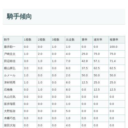
騎手傾向
騎手
1着数
2着数
3着数
出走数
勝率
連対率
複勝率
藤井勘一
0.0
0.0
1.0
1.0
0.0
0.0
100.0
戸崎圭太
1.0
2.0
0.0
4.0
25.0
75.0
75.0
田辺裕信
3.0
1.0
1.0
7.0
42.9
57.1
71.4
横山典弘
3.0
0.0
0.0
8.0
37.5
62.5
62.5
ルメール
1.0
0.0
0.0
2.0
50.0
50.0
50.0
津村明秀
1.0
1.0
0.0
8.0
12.5
25.0
25.0
石橋脩
0.0
1.0
0.0
8.0
0.0
12.5
12.5
丸山元気
0.0
0.0
0.0
3.0
0.0
0.0
0.0
坂井瑠星
0.0
0.0
0.0
1.0
0.0
0.0
0.0
大野拓弥
0.0
0.0
0.0
5.0
0.0
0.0
0.0
木幡巧也
0.0
0.0
0.0
1.0
0.0
0.0
0.0
柴田大知
0.0
0.0
0.0
4.0
0.0
0.0
0.0