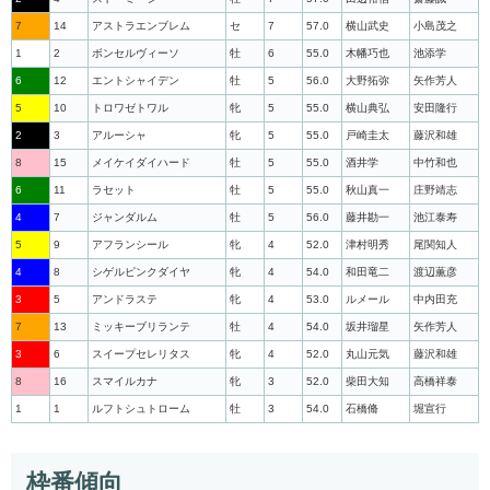
7
14
アストラエンブレム
セ
7
57.0
横山武史
小島茂之
1
2
ボンセルヴィーソ
牡
6
55.0
木幡巧也
池添学
6
12
エントシャイデン
牡
5
56.0
大野拓弥
矢作芳人
5
10
トロワゼトワル
牝
5
55.0
横山典弘
安田隆行
2
3
アルーシャ
牝
5
55.0
戸崎圭太
藤沢和雄
8
15
メイケイダイハード
牡
5
55.0
酒井学
中竹和也
6
11
ラセット
牡
5
55.0
秋山真一
庄野靖志
4
7
ジャンダルム
牡
5
56.0
藤井勘一
池江泰寿
5
9
アフランシール
牝
4
52.0
津村明秀
尾関知人
4
8
シゲルピンクダイヤ
牝
4
54.0
和田竜二
渡辺薫彦
3
5
アンドラステ
牝
4
53.0
ルメール
中内田充
7
13
ミッキーブリランテ
牡
4
54.0
坂井瑠星
矢作芳人
3
6
スイープセレリタス
牝
4
52.0
丸山元気
藤沢和雄
8
16
スマイルカナ
牝
3
52.0
柴田大知
高橋祥泰
1
1
ルフトシュトローム
牡
3
54.0
石橋脩
堀宣行
枠番傾向