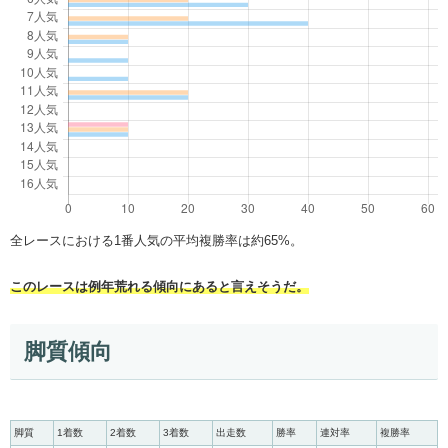
全レースにおける1番人気の平均複勝率は約65%。
このレースは例年荒れる傾向にあると言えそうだ。
脚質傾向
脚質
1着数
2着数
3着数
出走数
勝率
連対率
複勝率