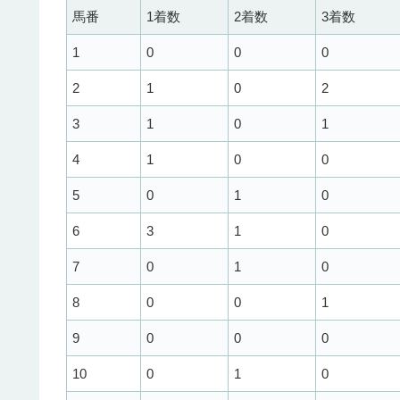
馬番
1着数
2着数
3着数
1
0
0
0
2
1
0
2
3
1
0
1
4
1
0
0
5
0
1
0
6
3
1
0
7
0
1
0
8
0
0
1
9
0
0
0
10
0
1
0