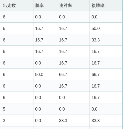
出走数
勝率
連対率
複勝率
6
0.0
0.0
0.0
6
16.7
16.7
50.0
6
16.7
16.7
33.3
6
16.7
16.7
16.7
6
0.0
16.7
16.7
6
50.0
66.7
66.7
6
0.0
16.7
16.7
6
0.0
0.0
16.7
5
0.0
0.0
0.0
3
0.0
33.3
33.3