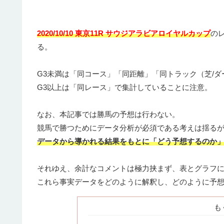
2020/10/10 東京11R サウジアラビアロイヤルカップ
の
る。
G3未満は「同コース」「同距離」「同トラック（芝/ダ
G3以上は「同レース」で集計していることに注意。
なお、本記事では勝馬の予想は行わない。
競馬で勝つためにデータ分析が必須である考えは揺る
データから導かれる結果をもとに「どう予想するのか
それゆえ、余計なコメントは極力挟まず、表とグラフ
これら事実データをどのように解釈し、どのように予
も