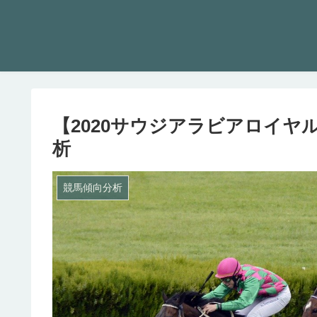
【2020サウジアラビアロイヤ
析
競馬傾向分析