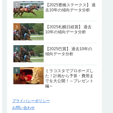
【2025豊橋ステークス】 過
去10年の傾向データ分析
【2025札幌日経賞】 過去
10年の傾向データ分析
【2025巴賞】 過去10年の
傾向データ分析
ミラコスタでプロポーズし
た！計画から予算・費用ま
でを大公開！～プレゼント
編～
プライバシーポリシー
お問い合わせ