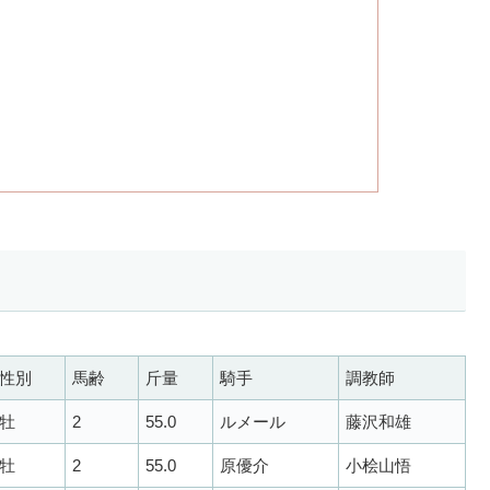
性別
馬齢
斤量
騎手
調教師
牡
2
55.0
ルメール
藤沢和雄
牡
2
55.0
原優介
小桧山悟