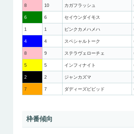
8
10
カガフラッシュ
6
6
セイウンダイモス
1
1
ピンクカメハメハ
4
4
スペシャルトーク
8
9
ステラヴェローチェ
5
5
インフィナイト
2
2
ジャンカズマ
7
7
ダディーズビビッド
枠番傾向