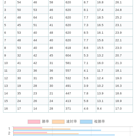
2
54
46
58
620
8.7
16.8
26.1
3
50
53
46
620
8.1
17.4
24.8
4
48
64
41
620
7.7
18.5
25.2
5
45
51
41
620
7.3
16.5
23.1
6
53
40
48
620
8.5
16.1
23.9
7
48
44
40
620
7.7
15.6
22.1
8
53
40
46
618
8.6
15.5
23.0
9
32
42
45
604
5.3
13.2
20.7
10
41
42
31
581
7.1
16.0
21.3
11
23
36
36
557
4.1
11.7
18.1
12
30
31
35
532
5.6
12.4
19.0
13
19
28
30
491
3.9
10.2
16.3
14
35
23
21
447
7.8
13.9
18.6
15
24
26
24
413
5.8
13.1
18.9
16
17
14
28
371
4.6
9.4
17.0