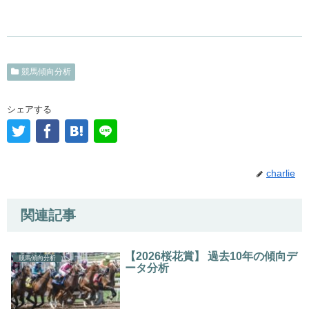
競馬傾向分析
シェアする
charlie
関連記事
【2026桜花賞】 過去10年の傾向デ
競馬傾向分析
ータ分析