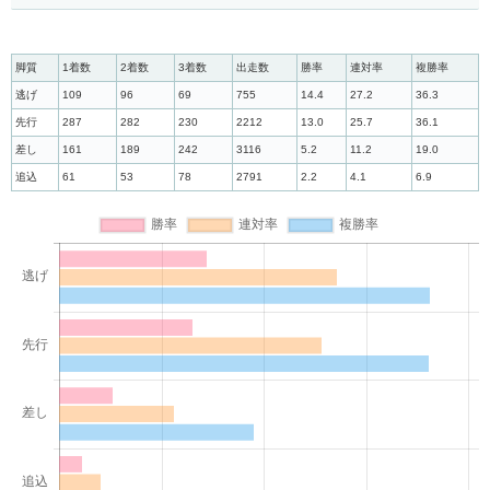
脚質
1着数
2着数
3着数
出走数
勝率
連対率
複勝率
逃げ
109
96
69
755
14.4
27.2
36.3
先行
287
282
230
2212
13.0
25.7
36.1
差し
161
189
242
3116
5.2
11.2
19.0
追込
61
53
78
2791
2.2
4.1
6.9