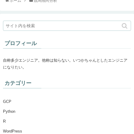
ホーム
競馬傾向分析
プロフィール
自称多少エンジニア。他称は知らない。いつかちゃんとしたエンジニア
になりたい。
カテゴリー
GCP
Python
R
WordPress