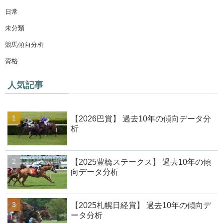
日常
未分類
競馬傾向分析
資格
人気記事
【2026巴賞】 過去10年の傾向データ分
析
【2025豊橋ステークス】 過去10年の傾
向データ分析
【2025札幌日経賞】 過去10年の傾向デ
ータ分析