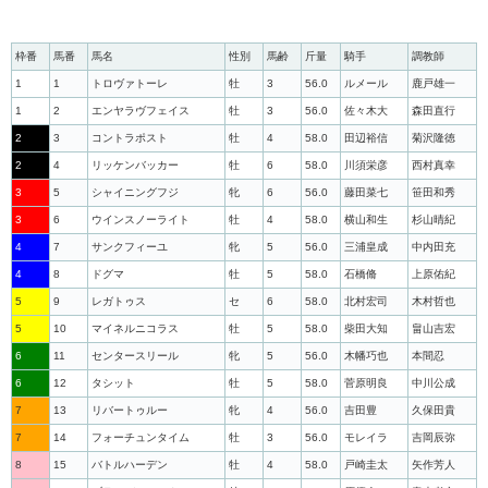
枠番
馬番
馬名
性別
馬齢
斤量
騎手
調教師
1
1
トロヴァトーレ
牡
3
56.0
ルメール
鹿戸雄一
1
2
エンヤラヴフェイス
牡
3
56.0
佐々木大
森田直行
2
3
コントラポスト
牡
4
58.0
田辺裕信
菊沢隆徳
2
4
リッケンバッカー
牡
6
58.0
川須栄彦
西村真幸
3
5
シャイニングフジ
牝
6
56.0
藤田菜七
笹田和秀
3
6
ウインスノーライト
牡
4
58.0
横山和生
杉山晴紀
4
7
サンクフィーユ
牝
5
56.0
三浦皇成
中内田充
4
8
ドグマ
牡
5
58.0
石橋脩
上原佑紀
5
9
レガトゥス
セ
6
58.0
北村宏司
木村哲也
5
10
マイネルニコラス
牡
5
58.0
柴田大知
畠山吉宏
6
11
センタースリール
牝
5
56.0
木幡巧也
本間忍
6
12
タシット
牡
5
58.0
菅原明良
中川公成
7
13
リバートゥルー
牝
4
56.0
吉田豊
久保田貴
7
14
フォーチュンタイム
牡
3
56.0
モレイラ
吉岡辰弥
8
15
バトルハーデン
牡
4
58.0
戸崎圭太
矢作芳人