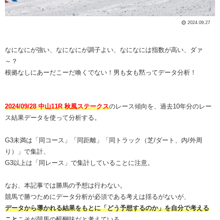
2024.09.27
なになにが強い、なになにが調子よい、なになには指数が高い、ダァ
～？
根拠なしにあーだこーだ喚くでない！男も女も黙ってデータ分析！
2024/09/28 中山11R 秋風ステークス
のレース傾向を、過去10年分のレー
ス結果データを使って分析する。
G3未満は「同コース」「同距離」「同トラック（芝/ダート、内/外周
り）」で集計、
G3以上は「同レース」で集計していることに注意。
なお、本記事では勝馬の予想は行わない。
競馬で勝つためにデータ分析が必須である考えは揺るがないが、
データから導かれる結果をもとに「どう予想するのか」を自分で考える
こと
こそが競馬の醍醐味だと考えている。