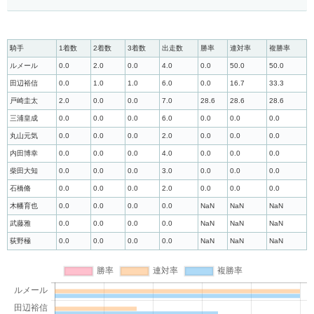
騎手
1着数
2着数
3着数
出走数
勝率
連対率
複勝率
ルメール
0.0
2.0
0.0
4.0
0.0
50.0
50.0
田辺裕信
0.0
1.0
1.0
6.0
0.0
16.7
33.3
戸崎圭太
2.0
0.0
0.0
7.0
28.6
28.6
28.6
三浦皇成
0.0
0.0
0.0
6.0
0.0
0.0
0.0
丸山元気
0.0
0.0
0.0
2.0
0.0
0.0
0.0
内田博幸
0.0
0.0
0.0
4.0
0.0
0.0
0.0
柴田大知
0.0
0.0
0.0
3.0
0.0
0.0
0.0
石橋脩
0.0
0.0
0.0
2.0
0.0
0.0
0.0
木幡育也
0.0
0.0
0.0
0.0
NaN
NaN
NaN
武藤雅
0.0
0.0
0.0
0.0
NaN
NaN
NaN
荻野極
0.0
0.0
0.0
0.0
NaN
NaN
NaN