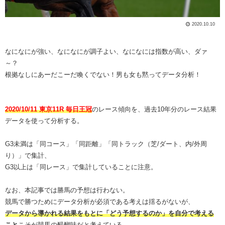
2020.10.10
なになにが強い、なになにが調子よい、なになには指数が高い、ダァ
～？
根拠なしにあーだこーだ喚くでない！男も女も黙ってデータ分析！
2020/10/11 東京11R 毎日王冠
のレース傾向を、過去10年分のレース結果
データを使って分析する。
G3未満は「同コース」「同距離」「同トラック（芝/ダート、内/外周
り）」で集計、
G3以上は「同レース」で集計していることに注意。
なお、本記事では勝馬の予想は行わない。
競馬で勝つためにデータ分析が必須である考えは揺るがないが、
データから導かれる結果をもとに「どう予想するのか」を自分で考える
こと
こそが競馬の醍醐味だと考えている。