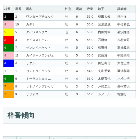
枠番
馬番
馬名
性別
馬齢
斤量
騎手
調教師
2
2
ワンダープチュック
牡
6
56.0
柴田大知
河内洋
8
10
カデナ
牡
6
56.0
三浦皇成
中竹和也
5
5
ダイワキャグニー
セ
6
56.0
内田博幸
菊沢隆徳
3
3
アイスストーム
牡
5
56.0
石橋脩
吉村圭司
6
7
サンレイポケット
牡
5
56.0
荻野極
高橋義忠
8
11
カイザーメランジェ
牡
5
56.0
武藤雅
中野栄治
4
4
ザダル
牡
4
56.0
田辺裕信
大竹正博
1
1
コントラチェック
牝
4
54.0
丸山元気
藤沢和雄
6
6
トーラスジェミニ
牡
4
56.0
木幡育也
小桧山悟
7
8
サトノインプレッサ
牡
3
54.0
戸崎圭太
矢作芳人
7
9
サリオス
牡
3
54.0
ルメール
堀宣行
枠番傾向