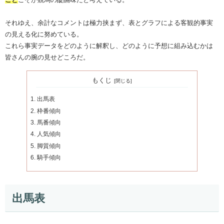
それゆえ、余計なコメントは極力挟まず、表とグラフによる客観的事実
の見える化に努めている。
これら事実データをどのように解釈し、どのように予想に組み込むかは
皆さんの腕の見せどころだ。
もくじ
出馬表
枠番傾向
馬番傾向
人気傾向
脚質傾向
騎手傾向
出馬表