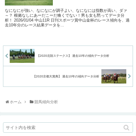
なになにが強い、なになにが調子よい、なになには指数が高い、ダァ
～？ 根拠なしにあーだこーだ喚くでない！男も女も黙ってデータ分
析！ 2026/01/04 中山11R 日刊スポーツ賞中山金杯のレース傾向を、過
去10年分のレース結果データを...
【2020北陸ステークス】 過去10年の傾向データ分析
【2020京都大賞典】 過去10年の傾向データ分析
ホーム
競馬傾向分析