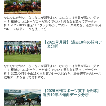
なになにが強い、なになにが調子よい、なになには指数が高い、ダァ
～？ 根拠なしにあーだこーだ喚くでない！男も女も黙ってデータ分
析！ 2025/10/19 東京11R ブラジルカップのレース傾向を、過去10年分
のレース結果データを使って分...
【2021皐月賞】 過去10年の傾向デ
競馬傾向分析
ータ分析
なになにが強い、なになにが調子よい、なになには指数が高い、ダァ
～？ 根拠なしにあーだこーだ喚くでない！男も女も黙ってデータ分
析！ 2021/04/18 中山11R 皐月賞のレース傾向を、過去10年分のレース
結果データを使って分析する。...
【2026日刊スポーツ賞中山金杯】
競馬傾向分析
過去10年の傾向データ分析