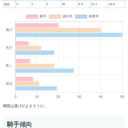
追込
3
1
3
36
8.3
11.1
19.4
脚質は逃げがよさそうだ。
騎手傾向