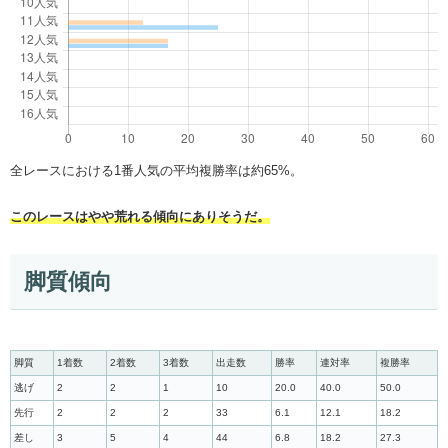
全レースにおける1番人気の平均複勝率は約65%。
このレースはやや荒れる傾向にありそうだ。
脚質傾向
脚質
1着数
2着数
3着数
出走数
勝率
連対率
複勝率
逃げ
2
2
1
10
20.0
40.0
50.0
先行
2
2
2
33
6.1
12.1
18.2
差し
3
5
4
44
6.8
18.2
27.3