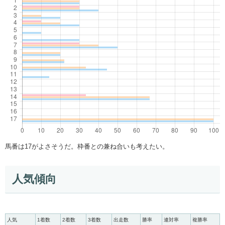
馬番は17がよさそうだ。枠番との兼ね合いも考えたい。
人気傾向
人気
1着数
2着数
3着数
出走数
勝率
連対率
複勝率