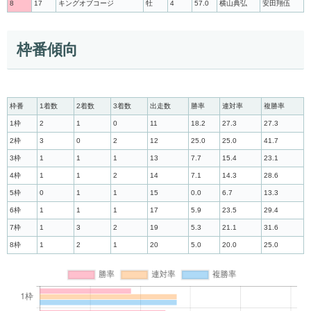
8
17
キングオブコージ
牡
4
57.0
横山典弘
安田翔伍
枠番傾向
枠番
1着数
2着数
3着数
出走数
勝率
連対率
複勝率
1枠
2
1
0
11
18.2
27.3
27.3
2枠
3
0
2
12
25.0
25.0
41.7
3枠
1
1
1
13
7.7
15.4
23.1
4枠
1
1
2
14
7.1
14.3
28.6
5枠
0
1
1
15
0.0
6.7
13.3
6枠
1
1
1
17
5.9
23.5
29.4
7枠
1
3
2
19
5.3
21.1
31.6
8枠
1
2
1
20
5.0
20.0
25.0