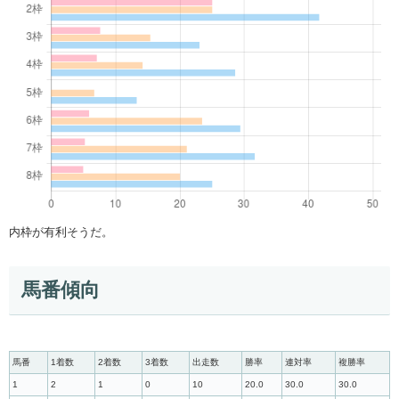
内枠が有利そうだ。
馬番傾向
馬番
1着数
2着数
3着数
出走数
勝率
連対率
複勝率
1
2
1
0
10
20.0
30.0
30.0