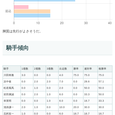
脚質は先行がよさそうだ。
騎手傾向
騎手
1着数
2着数
3着数
出走数
勝率
連対率
複勝率
川田将雅
3.0
0.0
0.0
4.0
75.0
75.0
75.0
浜中俊
0.0
2.0
2.0
7.0
0.0
28.6
57.1
松若風馬
0.0
1.0
0.0
2.0
0.0
50.0
50.0
岩田康誠
0.0
2.0
1.0
6.0
0.0
33.3
50.0
幸英明
0.0
0.0
1.0
6.0
0.0
16.7
33.3
池添謙一
2.0
1.0
0.0
10.0
20.0
30.0
30.0
北村友一
1.0
0.0
0.0
6.0
16.7
16.7
16.7