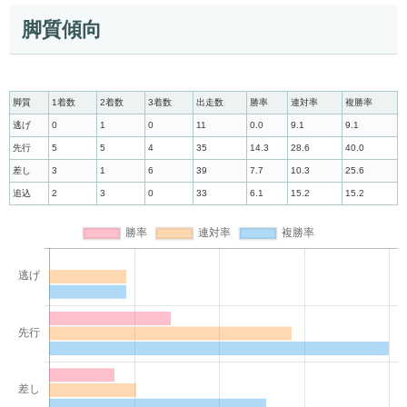
脚質傾向
脚質
1着数
2着数
3着数
出走数
勝率
連対率
複勝率
逃げ
0
1
0
11
0.0
9.1
9.1
先行
5
5
4
35
14.3
28.6
40.0
差し
3
1
6
39
7.7
10.3
25.6
追込
2
3
0
33
6.1
15.2
15.2