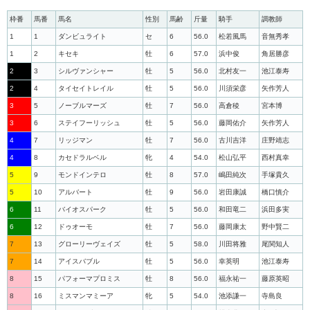
枠番
馬番
馬名
性別
馬齢
斤量
騎手
調教師
1
1
ダンビュライト
セ
6
56.0
松若風馬
音無秀孝
1
2
キセキ
牡
6
57.0
浜中俊
角居勝彦
2
3
シルヴァンシャー
牡
5
56.0
北村友一
池江泰寿
2
4
タイセイトレイル
牡
5
56.0
川須栄彦
矢作芳人
3
5
ノーブルマーズ
牡
7
56.0
高倉稜
宮本博
3
6
ステイフーリッシュ
牡
5
56.0
藤岡佑介
矢作芳人
4
7
リッジマン
牡
7
56.0
古川吉洋
庄野靖志
4
8
カセドラルベル
牝
4
54.0
松山弘平
西村真幸
5
9
モンドインテロ
牡
8
57.0
嶋田純次
手塚貴久
5
10
アルバート
牡
9
56.0
岩田康誠
橋口慎介
6
11
バイオスパーク
牡
5
56.0
和田竜二
浜田多実
6
12
ドゥオーモ
牡
7
56.0
藤岡康太
野中賢二
7
13
グローリーヴェイズ
牡
5
58.0
川田将雅
尾関知人
7
14
アイスバブル
牡
5
56.0
幸英明
池江泰寿
8
15
パフォーマプロミス
牡
8
56.0
福永祐一
藤原英昭
8
16
ミスマンマミーア
牝
5
54.0
池添謙一
寺島良