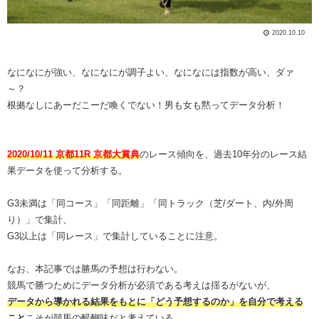
2020.10.10
なになにが強い、なになにが調子よい、なになには指数が高い、ダァ
～？
根拠なしにあーだこーだ喚くでない！男も女も黙ってデータ分析！
2020/10/11 京都11R 京都大賞典
のレース傾向を、過去10年分のレース結
果データを使って分析する。
G3未満は「同コース」「同距離」「同トラック（芝/ダート、内/外周
り）」で集計、
G3以上は「同レース」で集計していることに注意。
なお、本記事では勝馬の予想は行わない。
競馬で勝つためにデータ分析が必須である考えは揺るがないが、
データから導かれる結果をもとに「どう予想するのか」を自分で考える
こと
こそが競馬の醍醐味だと考えている。