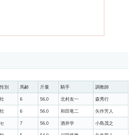
性別
馬齢
斤量
騎手
調教師
牡
6
56.0
北村友一
森秀行
牡
6
56.0
和田竜二
矢作芳人
セ
7
56.0
酒井学
小島茂之