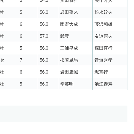
牝
5
54.0
川田将雅
矢作芳人
牡
5
56.0
岩田望来
松永幹夫
牡
6
56.0
団野大成
藤沢和雄
牡
6
57.0
武豊
友道康夫
牡
5
56.0
三浦皇成
森田直行
セ
7
56.0
松若風馬
音無秀孝
牡
6
56.0
岩田康誠
堀宣行
牡
5
56.0
幸英明
池江泰寿