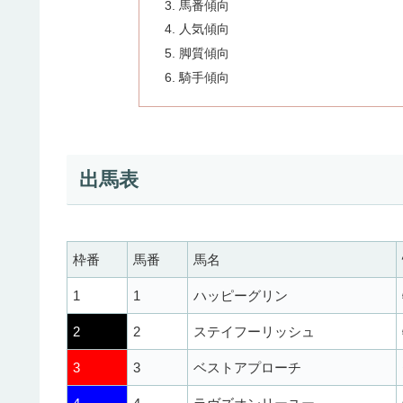
馬番傾向
人気傾向
脚質傾向
騎手傾向
出馬表
枠番
馬番
馬名
1
1
ハッピーグリン
2
2
ステイフーリッシュ
3
3
ベストアプローチ