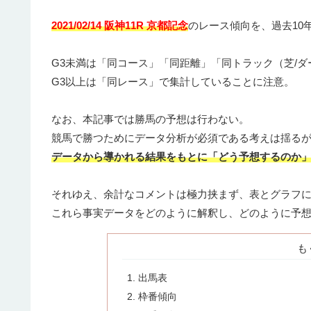
2021/02/14 阪神11R 京都記念
のレース傾向を、過去10
G3未満は「同コース」「同距離」「同トラック（芝/ダ
G3以上は「同レース」で集計していることに注意。
なお、本記事では勝馬の予想は行わない。
競馬で勝つためにデータ分析が必須である考えは揺る
データから導かれる結果をもとに「どう予想するのか
それゆえ、余計なコメントは極力挟まず、表とグラフ
これら事実データをどのように解釈し、どのように予
も
出馬表
枠番傾向