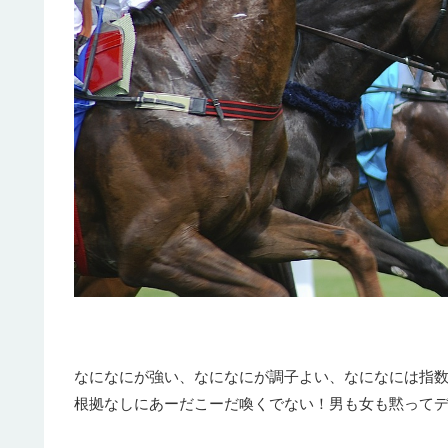
なになにが強い、なになにが調子よい、なになには指
根拠なしにあーだこーだ喚くでない！男も女も黙って