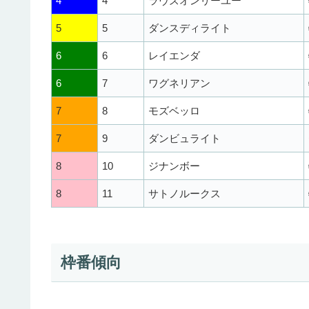
4
4
ラヴズオンリーユー
5
5
ダンスディライト
6
6
レイエンダ
6
7
ワグネリアン
7
8
モズベッロ
7
9
ダンビュライト
8
10
ジナンボー
8
11
サトノルークス
枠番傾向