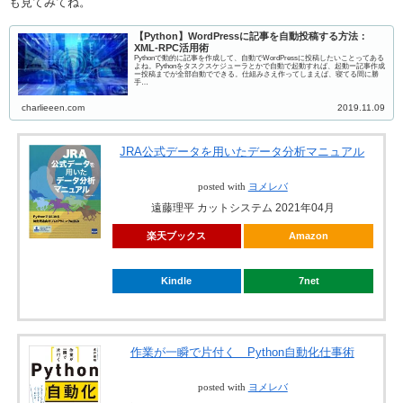
も見てみてね。
【Python】WordPressに記事を自動投稿する方法：
XML-RPC活用術
Pythonで動的に記事を作成して、自動でWordPressに投稿したいことってある
よね。Pythonをタスクスケジューラとかで自動で起動すれば、起動ー記事作成
ー投稿までが全部自動でできる。仕組みさえ作ってしまえば、寝てる間に勝
手…
charlieeen.com
2019.11.09
JRA公式データを用いたデータ分析マニュアル
posted with
ヨメレバ
遠藤理平 カットシステム 2021年04月
楽天ブックス
Amazon
Kindle
7net
作業が一瞬で片付く Python自動化仕事術
posted with
ヨメレバ