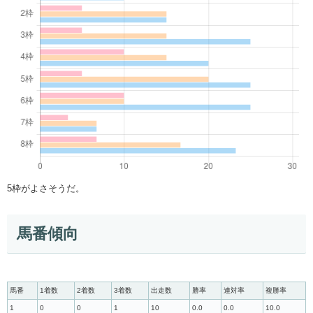
5枠がよさそうだ。
馬番傾向
馬番
1着数
2着数
3着数
出走数
勝率
連対率
複勝率
1
0
0
1
10
0.0
0.0
10.0