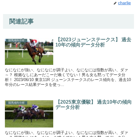
charlie
関連記事
【2023ジューンステークス】 過去
競馬傾向分析
10年の傾向データ分析
なになにが強い、なになにが調子よい、なになには指数が高い、ダァ
～？ 根拠なしにあーだこーだ喚くでない！男も女も黙ってデータ分
析！ 2023/06/10 東京11R ジューンステークスのレース傾向を、過去10
年分のレース結果データを使っ...
【2025東京優駿】 過去10年の傾向
競馬傾向分析
データ分析
なになにが強い、なになにが調子よい、なになには指数が高い、ダァ