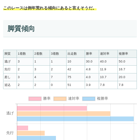
このレースは例年荒れる傾向にあると言えそうだ。
脚質傾向
脚質
1着数
2着数
3着数
出走数
勝率
連対率
複勝率
逃げ
3
1
1
10
30.0
40.0
50.0
先行
2
3
2
42
4.8
11.9
16.7
差し
3
4
7
75
4.0
10.7
20.0
追込
2
2
0
51
3.9
7.8
7.8