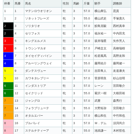
枠番
馬番
馬名
性別
馬齢
斤量
騎手
調教師
1
1
マテンロウオリオン
牡
3
57.0
横山典弘
昆貢
1
2
ソネットフレーズ
牝
3
55.0
横山武史
手塚貴久
2
3
ソリタリオ
牡
3
57.0
鮫島克駿
西村真幸
2
4
セリフォス
牡
3
57.0
福永祐一
中内田充
3
5
キングエルメス
牡
3
57.0
坂井瑠星
矢作芳人
3
6
トウシンマカオ
牡
3
57.0
戸崎圭太
高柳瑞樹
4
7
タイセイディバイン
牡
3
57.0
松若風馬
高野友和
4
8
アルーリングウェイ
牝
3
55.0
藤岡佑介
藤岡健一
5
9
ダンテスヴュー
牡
3
57.0
吉田隼人
友道康夫
5
10
カワキタレブリー
牡
3
57.0
菅原明良
杉山佳明
6
11
インダストリア
牡
3
57.0
レーン
宮田敬介
6
12
セイクリッド
牝
3
55.0
菊沢一樹
大根田裕
7
13
ジャングロ
牡
3
57.0
武豊
森秀行
7
14
フォラブリューテ
牝
3
55.0
大野拓弥
宮田敬介
7
15
オタルエバー
牡
3
57.0
横山和生
中竹和也
8
16
プルパレイ
牡
3
57.0
Ｍ．デム
須貝尚介
8
17
ステルナティーア
牝
3
55.0
池添謙一
木村哲也