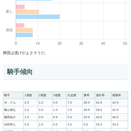
脚質は逃げがよさそうだ。
騎手傾向
騎手
1着数
2着数
3着数
出走数
勝率
連対率
複勝率
Ｍ．デム
2.0
1.0
0.0
7.0
28.6
42.9
42.9
横山典弘
2.0
0.0
1.0
7.0
28.6
28.6
42.9
藤岡佑介
1.0
0.0
0.0
5.0
20.0
40.0
40.0
吉田隼人
0.0
1.0
0.0
3.0
0.0
33.3
33.3