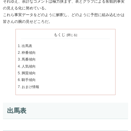
それゆえ、余計なコメントは極力挟まず、表とグラフによる客観的事実
の見える化に努めている。
これら事実データをどのように解釈し、どのように予想に組み込むかは
皆さんの腕の見せどころだ。
もくじ
出馬表
枠番傾向
馬番傾向
人気傾向
脚質傾向
騎手傾向
おまけ情報
出馬表