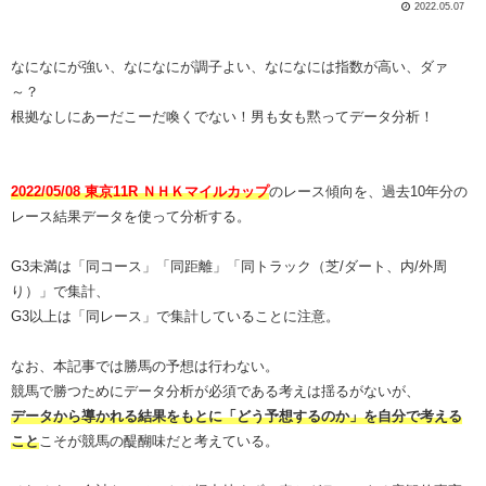
2022.05.07
なになにが強い、なになにが調子よい、なになには指数が高い、ダァ
～？
根拠なしにあーだこーだ喚くでない！男も女も黙ってデータ分析！
2022/05/08 東京11R ＮＨＫマイルカップ
のレース傾向を、過去10年分の
レース結果データを使って分析する。
G3未満は「同コース」「同距離」「同トラック（芝/ダート、内/外周
り）」で集計、
G3以上は「同レース」で集計していることに注意。
なお、本記事では勝馬の予想は行わない。
競馬で勝つためにデータ分析が必須である考えは揺るがないが、
データから導かれる結果をもとに「どう予想するのか」を自分で考える
こと
こそが競馬の醍醐味だと考えている。