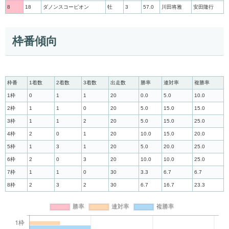
8
18
ダノンスコーピオン
牡
3
57.0
川田将雅
安田隆行
枠番傾向
枠番
1着数
2着数
3着数
出走数
勝率
連対率
複勝率
1枠
0
1
1
20
0.0
5.0
10.0
2枠
1
1
0
20
5.0
15.0
15.0
3枠
1
1
2
20
5.0
15.0
25.0
4枠
2
0
1
20
10.0
15.0
20.0
5枠
1
3
1
20
5.0
20.0
25.0
6枠
2
0
3
20
10.0
10.0
25.0
7枠
1
1
0
30
3.3
6.7
6.7
8枠
2
3
2
30
6.7
16.7
23.3