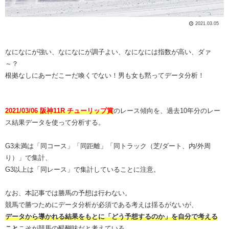
2021.03.05
なになにが強い、なになにが調子よい、なになには指数が高い、ダァ
～？
根拠なしにあーだこーだ喚くでない！男も女も黙ってデータ分析！
2021/03/06 阪神11R チューリップ賞
のレース傾向を、過去10年分のレー
ス結果データを使って分析する。
G3未満は「同コース」「同距離」「同トラック（芝/ダート、内/外周
り）」で集計、
G3以上は「同レース」で集計していることに注意。
なお、本記事では勝馬の予想は行わない。
競馬で勝つためにデータ分析が必須である考えは揺るがないが、
データから導かれる結果をもとに「どう予想するのか」を自分で考える
こと
こそが競馬の醍醐味だと考えている。