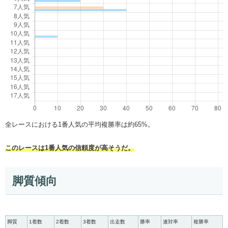
全レースにおける1番人気の平均複勝率は約65%。
このレースは1番人気の信頼度が高そうだ。
脚質傾向
脚質
1着数
2着数
3着数
出走数
勝率
連対率
複勝率