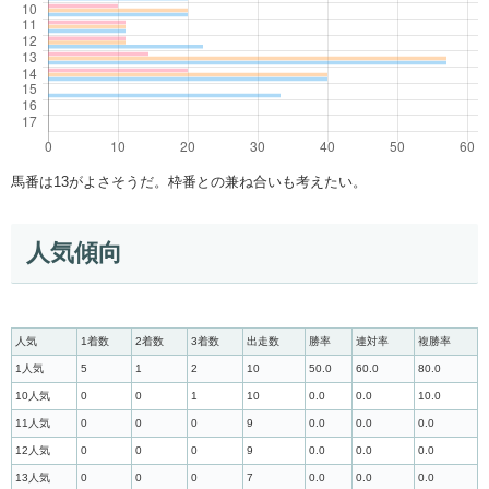
馬番は13がよさそうだ。枠番との兼ね合いも考えたい。
人気傾向
人気
1着数
2着数
3着数
出走数
勝率
連対率
複勝率
1人気
5
1
2
10
50.0
60.0
80.0
10人気
0
0
1
10
0.0
0.0
10.0
11人気
0
0
0
9
0.0
0.0
0.0
12人気
0
0
0
9
0.0
0.0
0.0
13人気
0
0
0
7
0.0
0.0
0.0