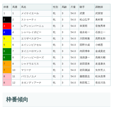
枠番
馬番
馬名
性別
馬齢
斤量
騎手
調教師
1
1
メイケイエール
牝
3
54.0
武豊
武英智
2
2
ストゥーティ
牝
3
54.0
松山弘平
奥村豊
3
3
レアシャンパーニュ
牝
3
54.0
幸英明
音無秀孝
4
4
シャーレイポピー
牝
3
54.0
福永祐一
石坂公一
5
5
エリザベスタワー
牝
3
54.0
川田将雅
高野友和
5
6
エイシンピクセル
牝
3
54.0
団野大成
小崎憲
6
7
タイニーロマンス
牝
3
54.0
内田博幸
金成貴史
6
8
テンハッピーローズ
牝
3
54.0
池添謙一
高柳大輔
7
9
シャドウエリス
牝
3
54.0
岩田望来
友道康夫
7
10
マリーナ
牝
3
54.0
岩田康誠
矢作芳人
8
11
バリコノユメ
牝
3
54.0
藤懸貴志
松永昌博
8
12
タガノディアーナ
牝
3
54.0
和田竜二
長谷川浩
枠番傾向