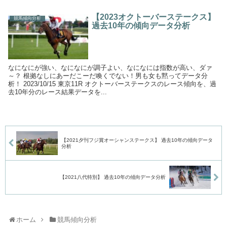
【2023オクトーバーステークス】
競馬傾向分析
過去10年の傾向データ分析
なになにが強い、なになにが調子よい、なになには指数が高い、ダァ
～？ 根拠なしにあーだこーだ喚くでない！男も女も黙ってデータ分
析！ 2023/10/15 東京11R オクトーバーステークスのレース傾向を、過
去10年分のレース結果データを...
【2021夕刊フジ賞オーシャンステークス】 過去10年の傾向データ
分析
【2021八代特別】 過去10年の傾向データ分析
ホーム
競馬傾向分析