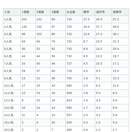
人気
1着数
2着数
3着数
出走数
勝率
連対率
複勝率
1人気
201
132
86
732
27.5
45.5
57.2
2人気
142
132
87
732
19.4
37.7
49.6
3人気
98
102
86
732
13.4
27.3
39.1
4人気
64
84
79
732
8.7
20.5
31.3
5人気
50
52
82
732
6.8
14.2
25.4
6人気
44
44
56
732
6.0
12.0
19.7
7人気
33
40
49
727
4.5
10.3
17.1
8人気
29
37
40
719
4.0
9.5
15.0
9人気
13
21
36
702
1.9
5.1
10.3
10人気
17
25
33
690
2.5
6.2
11.0
11人気
12
23
19
659
1.8
5.5
8.3
12人気
6
15
16
623
1.0
3.4
5.9
13人気
10
14
14
590
1.7
4.4
6.8
14人気
11
4
13
557
2.0
3.2
5.6
15人気
2
4
20
520
0.4
1.5
5.4
16人気
2
2
7
485
0.4
1.2
2.7