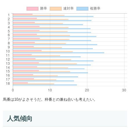
馬番は10がよさそうだ。枠番との兼ね合いも考えたい。
人気傾向