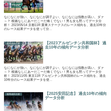
なになにが強い、なになにが調子よい、なになには指数が高い、ダァ
～？ 根拠なしにあーだこーだ喚くでない！男も女も黙ってデータ分
析！ 2023/05/14 京都11R 栗東ステークスのレース傾向を、過去10年分
のレース結果データを使って分...
【2023アルゼンチン共和国杯】 過
競馬傾向分析
去10年の傾向データ分析
なになにが強い、なになにが調子よい、なになには指数が高い、ダァ
～？ 根拠なしにあーだこーだ喚くでない！男も女も黙ってデータ分
析！ 2023/11/05 東京11R アルゼンチン共和国杯のレース傾向を、過去
10年分のレース結果データを使...
【2025安田記念】 過去10年の傾向
競馬傾向分析
データ分析