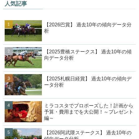
人気記事
【2026巴賞】 過去10年の傾向データ分
析
【2025豊橋ステークス】 過去10年の傾
向データ分析
【2025札幌日経賞】 過去10年の傾向デ
ータ分析
ミラコスタでプロポーズした！計画から
予算・費用までを大公開！～プレゼント
編～
【2026阿武隈ステークス】 過去10年の
傾向データ分析