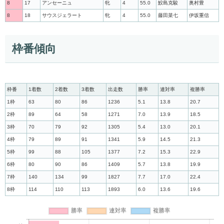
8
17
アンセーニュ
牝
4
55.0
鮫島克駿
奥村豊
8
18
サウスジェラート
牝
4
55.0
藤田菜七
伊坂重信
枠番傾向
枠番
1着数
2着数
3着数
出走数
勝率
連対率
複勝率
1枠
63
80
86
1236
5.1
13.8
20.7
2枠
89
64
58
1271
7.0
13.9
18.5
3枠
70
79
92
1305
5.4
13.0
20.1
4枠
79
89
91
1341
5.9
14.5
21.3
5枠
99
88
105
1377
7.2
15.3
22.9
6枠
80
90
86
1409
5.7
13.8
19.9
7枠
140
134
99
1827
7.7
17.0
22.4
8枠
114
110
113
1893
6.0
13.6
19.6