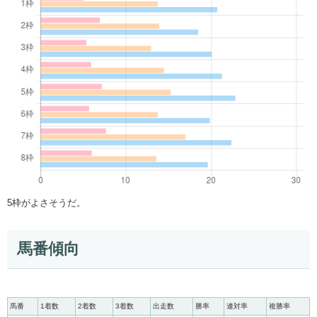
5枠がよさそうだ。
馬番傾向
馬番
1着数
2着数
3着数
出走数
勝率
連対率
複勝率