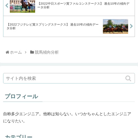
【2022中日スポーツ賞ファルコンステークス】 過去10年の傾向デ
ータ分析
【2022フジテレビ賞スプリングステークス】 過去10年の傾向デー
タ分析
ホーム
競馬傾向分析
プロフィール
自称多少エンジニア。他称は知らない。いつかちゃんとしたエンジニア
になりたい。
カテゴリー