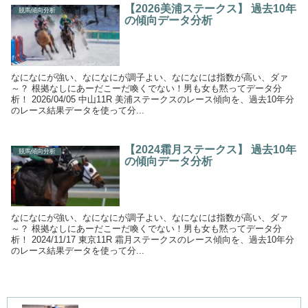
【2026美浦ステークス】 過去10年
競馬傾向分析
の傾向データ分析
なになにが強い、なになにが調子よい、なになには指数が高い、ダァ
～？ 根拠なしにあーだこーだ喚くでない！男も女も黙ってデータ分
析！ 2026/04/05 中山11R 美浦ステークスのレース傾向を、過去10年分
のレース結果データを使って分...
【2024霜月ステークス】 過去10年
競馬傾向分析
の傾向データ分析
なになにが強い、なになにが調子よい、なになには指数が高い、ダァ
～？ 根拠なしにあーだこーだ喚くでない！男も女も黙ってデータ分
析！ 2024/11/17 東京11R 霜月ステークスのレース傾向を、過去10年分
のレース結果データを使って分...