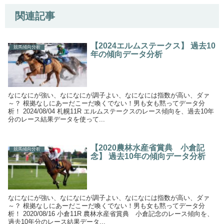
関連記事
【2024エルムステークス】 過去10
競馬傾向分析
年の傾向データ分析
なになにが強い、なになにが調子よい、なになには指数が高い、ダァ
～？ 根拠なしにあーだこーだ喚くでない！男も女も黙ってデータ分
析！ 2024/08/04 札幌11R エルムステークスのレース傾向を、過去10年
分のレース結果データを使って...
【2020農林水産省賞典 小倉記
競馬傾向分析
念】 過去10年の傾向データ分析
なになにが強い、なになにが調子よい、なになには指数が高い、ダァ
～？ 根拠なしにあーだこーだ喚くでない！男も女も黙ってデータ分
析！ 2020/08/16 小倉11R 農林水産省賞典 小倉記念のレース傾向を、
過去10年分のレース結果データ...