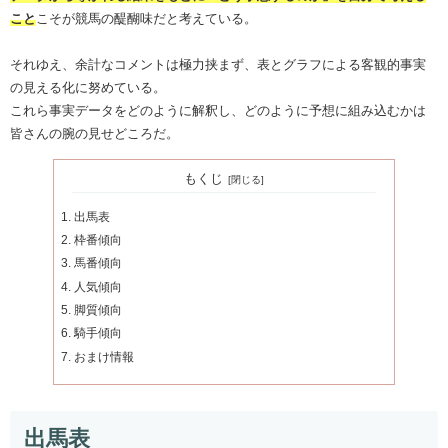
こと
こそが競馬の醍醐味だと考えている。
それゆえ、余計なコメントは極力挟まず、表とグラフによる客観的事実
の見える化に努めている。
これら事実データをどのように解釈し、どのように予想に組み込むかは
皆さんの腕の見せどころだ。
もくじ
出馬表
枠番傾向
馬番傾向
人気傾向
脚質傾向
騎手傾向
おまけ情報
出馬表