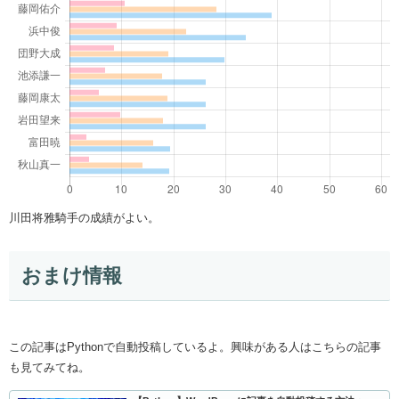
川田将雅騎手の成績がよい。
おまけ情報
この記事はPythonで自動投稿しているよ。興味がある人はこちらの記事
も見てみてね。