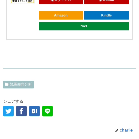
Amazon
Kindle
7net
競馬傾向分析
シェアする
charlie