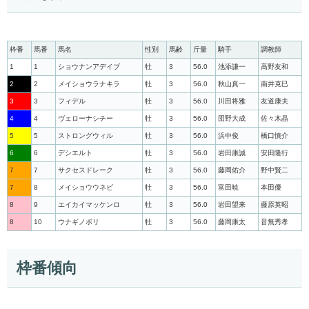
枠番
馬番
馬名
性別
馬齢
斤量
騎手
調教師
1
1
ショウナンアデイブ
牡
3
56.0
池添謙一
高野友和
2
2
メイショウラナキラ
牡
3
56.0
秋山真一
南井克巳
3
3
フィデル
牡
3
56.0
川田将雅
友道康夫
4
4
ヴェローナシチー
牡
3
56.0
団野大成
佐々木晶
5
5
ストロングウィル
牡
3
56.0
浜中俊
橋口慎介
6
6
デシエルト
牡
3
56.0
岩田康誠
安田隆行
7
7
サクセスドレーク
牡
3
56.0
藤岡佑介
野中賢二
7
8
メイショウウネビ
牡
3
56.0
富田暁
本田優
8
9
エイカイマッケンロ
牡
3
56.0
岩田望来
藤原英昭
8
10
ウナギノボリ
牡
3
56.0
藤岡康太
音無秀孝
枠番傾向