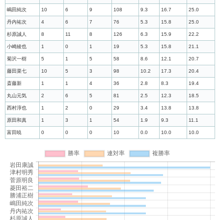
嶋田純次
10
6
9
108
9.3
16.7
25.0
丹内祐次
4
6
7
76
5.3
15.8
25.0
杉原誠人
8
11
8
126
6.3
15.9
22.2
小崎綾也
1
0
1
19
5.3
15.8
21.1
菊沢一樹
5
1
5
58
8.6
12.1
20.7
藤田菜七
10
5
3
98
10.2
17.3
20.4
斎藤新
1
1
4
36
2.8
8.3
19.4
丸山元気
2
6
5
81
2.5
12.3
18.5
西村淳也
1
2
0
29
3.4
13.8
13.8
原田和真
1
3
1
54
1.9
9.3
11.1
富田暁
0
0
0
10
0.0
10.0
10.0