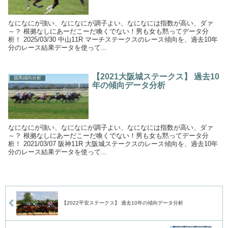
なになにが強い、なになにが調子よい、なになには指数が高い、ダァ
～？ 根拠なしにあーだこーだ喚くでない！男も女も黙ってデータ分
析！ 2025/03/30 中山11R マーチステークスのレース傾向を、過去10年
分のレース結果データを使って...
【2021大阪城ステークス】 過去10
競馬傾向分析
年の傾向データ分析
なになにが強い、なになにが調子よい、なになには指数が高い、ダァ
～？ 根拠なしにあーだこーだ喚くでない！男も女も黙ってデータ分
析！ 2021/03/07 阪神11R 大阪城ステークスのレース傾向を、過去10年
分のレース結果データを使って...
【2022平安ステークス】 過去10年の傾向データ分析