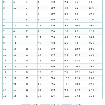
2
6
7
6
250
2.4
6.4
8.8
3
10
9
6
250
4.0
9.2
11.6
4
7
8
9
250
2.8
6.8
10.4
5
10
8
8
250
4.0
8.4
11.6
6
14
10
13
250
5.6
10.8
16.0
7
6
13
8
250
2.4
9.2
12.4
8
17
13
14
250
6.8
12.8
18.4
9
14
8
15
250
5.6
9.6
15.6
10
14
15
14
249
5.6
12.9
18.5
11
13
21
14
248
5.2
15.3
21.0
12
17
15
22
246
6.9
14.2
23.2
13
21
25
20
240
8.8
20.8
29.2
14
18
20
25
232
7.8
17.2
28.0
15
24
25
16
226
10.6
22.6
29.6
16
24
18
25
215
11.2
20.9
32.6
17
13
11
14
140
9.3
17.9
27.9
18
15
13
10
125
12.0
23.2
31.2