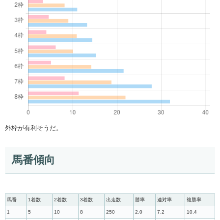
外枠が有利そうだ。
馬番傾向
馬番
1着数
2着数
3着数
出走数
勝率
連対率
複勝率
1
5
10
8
250
2.0
7.2
10.4