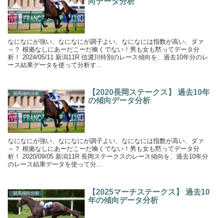
向データ分析
なになにが強い、なになにが調子よい、なになには指数が高い、ダァ
～？ 根拠なしにあーだこーだ喚くでない！男も女も黙ってデータ分
析！ 2024/05/11 新潟11R 信濃川特別のレース傾向を、過去10年分のレ
ース結果データを使って分析す...
【2020長岡ステークス】 過去10年
競馬傾向分析
の傾向データ分析
なになにが強い、なになにが調子よい、なになには指数が高い、ダァ
～？ 根拠なしにあーだこーだ喚くでない！男も女も黙ってデータ分
析！ 2020/09/05 新潟11R 長岡ステークスのレース傾向を、過去10年分
のレース結果データを使って分...
【2025マーチステークス】 過去10
競馬傾向分析
年の傾向データ分析