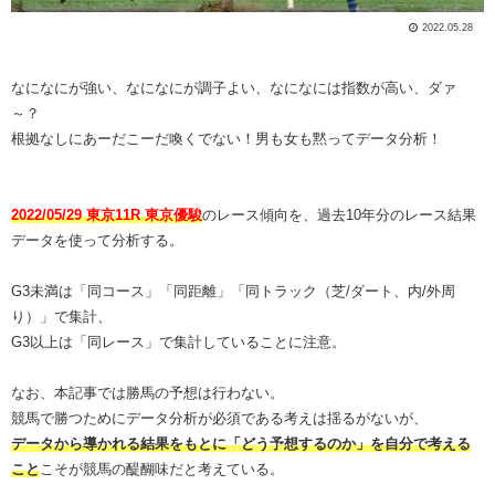
2022.05.28
なになにが強い、なになにが調子よい、なになには指数が高い、ダァ
～？
根拠なしにあーだこーだ喚くでない！男も女も黙ってデータ分析！
2022/05/29 東京11R 東京優駿
のレース傾向を、過去10年分のレース結果
データを使って分析する。
G3未満は「同コース」「同距離」「同トラック（芝/ダート、内/外周
り）」で集計、
G3以上は「同レース」で集計していることに注意。
なお、本記事では勝馬の予想は行わない。
競馬で勝つためにデータ分析が必須である考えは揺るがないが、
データから導かれる結果をもとに「どう予想するのか」を自分で考える
こと
こそが競馬の醍醐味だと考えている。