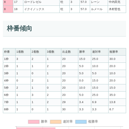
8
17
ロードレゼル
牡
3
57.0
レーン
中内田充
8
18
イクイノックス
牡
3
57.0
ルメール
木村哲也
枠番傾向
枠番
1着数
2着数
3着数
出走数
勝率
連対率
複勝率
1枠
3
2
1
20
15.0
25.0
30.0
2枠
1
1
2
20
5.0
10.0
20.0
3枠
1
0
1
20
5.0
5.0
10.0
4枠
0
2
1
20
0.0
15.0
20.0
5枠
2
1
0
20
10.0
15.0
15.0
6枠
1
3
2
20
5.0
25.0
35.0
7枠
1
1
2
29
3.4
6.9
13.8
8枠
1
0
1
30
3.3
3.3
6.7