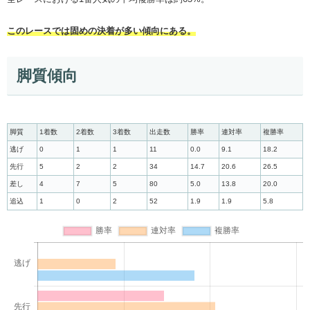
このレースでは固めの決着が多い傾向にある。
脚質傾向
脚質
1着数
2着数
3着数
出走数
勝率
連対率
複勝率
逃げ
0
1
1
11
0.0
9.1
18.2
先行
5
2
2
34
14.7
20.6
26.5
差し
4
7
5
80
5.0
13.8
20.0
追込
1
0
2
52
1.9
1.9
5.8