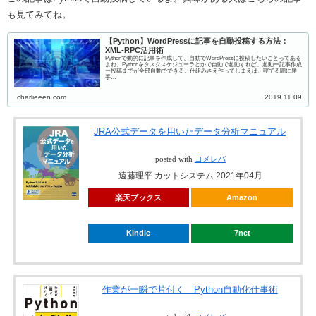
も見てみてね。
【Python】WordPressに記事を自動投稿する方法：
XML-RPC活用術
Pythonで動的に記事を作成して、自動でWordPressに投稿したいことってある
よね。Pythonをタスクスケジューラとかで自動で起動すれば、起動ー記事作成
ー投稿までが全部自動でできる。仕組みさえ作ってしまえば、寝てる間に勝
手…
charlieeen.com
2019.11.09
JRA公式データを用いたデータ分析マニュアル
posted with
ヨメレバ
遠藤理平 カットシステム 2021年04月
楽天ブックス
Amazon
Kindle
7net
作業が一瞬で片付く Python自動化仕事術