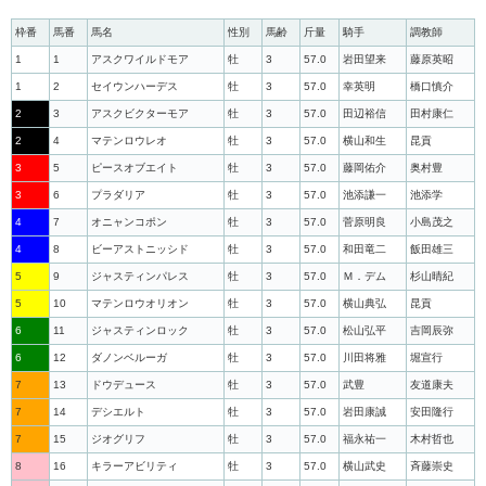
枠番
馬番
馬名
性別
馬齢
斤量
騎手
調教師
1
1
アスクワイルドモア
牡
3
57.0
岩田望来
藤原英昭
1
2
セイウンハーデス
牡
3
57.0
幸英明
橋口慎介
2
3
アスクビクターモア
牡
3
57.0
田辺裕信
田村康仁
2
4
マテンロウレオ
牡
3
57.0
横山和生
昆貢
3
5
ピースオブエイト
牡
3
57.0
藤岡佑介
奥村豊
3
6
プラダリア
牡
3
57.0
池添謙一
池添学
4
7
オニャンコポン
牡
3
57.0
菅原明良
小島茂之
4
8
ビーアストニッシド
牡
3
57.0
和田竜二
飯田雄三
5
9
ジャスティンパレス
牡
3
57.0
Ｍ．デム
杉山晴紀
5
10
マテンロウオリオン
牡
3
57.0
横山典弘
昆貢
6
11
ジャスティンロック
牡
3
57.0
松山弘平
吉岡辰弥
6
12
ダノンベルーガ
牡
3
57.0
川田将雅
堀宣行
7
13
ドウデュース
牡
3
57.0
武豊
友道康夫
7
14
デシエルト
牡
3
57.0
岩田康誠
安田隆行
7
15
ジオグリフ
牡
3
57.0
福永祐一
木村哲也
8
16
キラーアビリティ
牡
3
57.0
横山武史
斉藤崇史