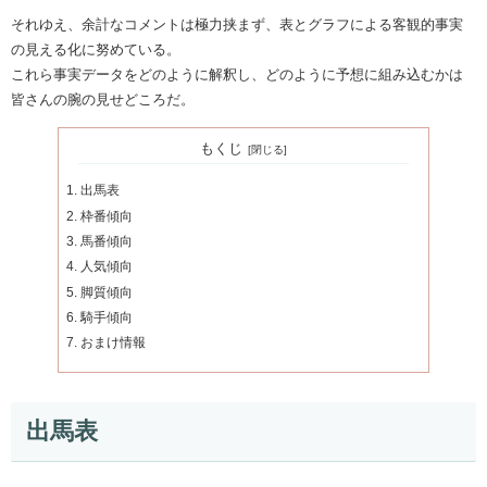
それゆえ、余計なコメントは極力挟まず、表とグラフによる客観的事実
の見える化に努めている。
これら事実データをどのように解釈し、どのように予想に組み込むかは
皆さんの腕の見せどころだ。
もくじ
出馬表
枠番傾向
馬番傾向
人気傾向
脚質傾向
騎手傾向
おまけ情報
出馬表