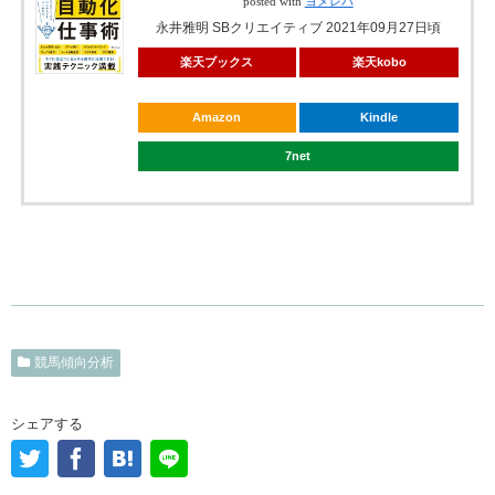
posted with
ヨメレバ
永井雅明 SBクリエイティブ 2021年09月27日頃
楽天ブックス
楽天kobo
Amazon
Kindle
7net
競馬傾向分析
シェアする