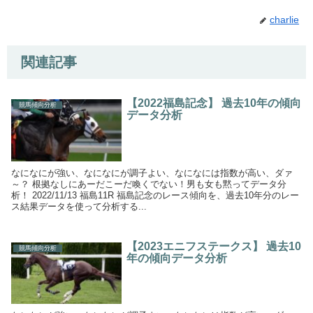
charlie
関連記事
【2022福島記念】 過去10年の傾向
競馬傾向分析
データ分析
なになにが強い、なになにが調子よい、なになには指数が高い、ダァ
～？ 根拠なしにあーだこーだ喚くでない！男も女も黙ってデータ分
析！ 2022/11/13 福島11R 福島記念のレース傾向を、過去10年分のレー
ス結果データを使って分析する...
【2023エニフステークス】 過去10
競馬傾向分析
年の傾向データ分析