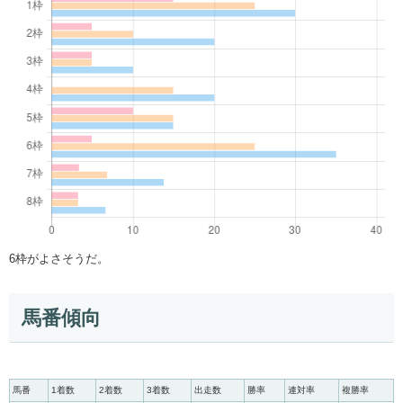
6枠がよさそうだ。
馬番傾向
馬番
1着数
2着数
3着数
出走数
勝率
連対率
複勝率