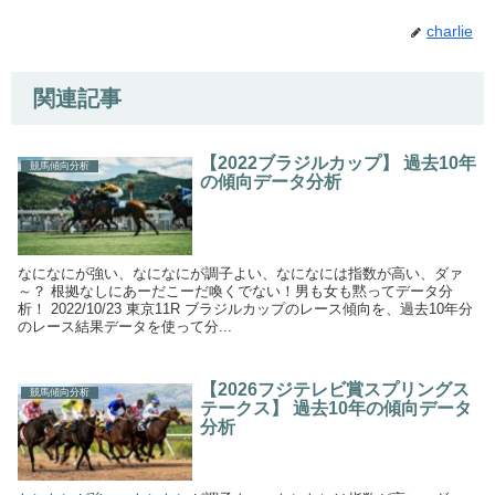
charlie
関連記事
【2022ブラジルカップ】 過去10年
競馬傾向分析
の傾向データ分析
なになにが強い、なになにが調子よい、なになには指数が高い、ダァ
～？ 根拠なしにあーだこーだ喚くでない！男も女も黙ってデータ分
析！ 2022/10/23 東京11R ブラジルカップのレース傾向を、過去10年分
のレース結果データを使って分...
【2026フジテレビ賞スプリングス
競馬傾向分析
テークス】 過去10年の傾向データ
分析