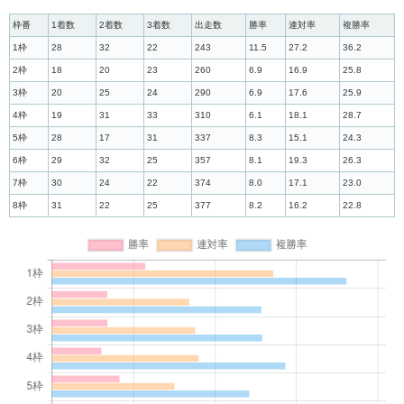
枠番
1着数
2着数
3着数
出走数
勝率
連対率
複勝率
1枠
28
32
22
243
11.5
27.2
36.2
2枠
18
20
23
260
6.9
16.9
25.8
3枠
20
25
24
290
6.9
17.6
25.9
4枠
19
31
33
310
6.1
18.1
28.7
5枠
28
17
31
337
8.3
15.1
24.3
6枠
29
32
25
357
8.1
19.3
26.3
7枠
30
24
22
374
8.0
17.1
23.0
8枠
31
22
25
377
8.2
16.2
22.8