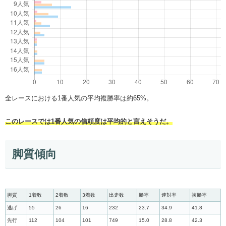
全レースにおける1番人気の平均複勝率は約65%。
このレースでは1番人気の信頼度は平均的と言えそうだ。
脚質傾向
脚質
1着数
2着数
3着数
出走数
勝率
連対率
複勝率
逃げ
55
26
16
232
23.7
34.9
41.8
先行
112
104
101
749
15.0
28.8
42.3