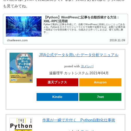
も見てみてね。
【Python】WordPressに記事を自動投稿する方法：
XML-RPC活用術
Pythonで動的に記事を作成して、自動でWordPressに投稿したいことってある
よね。Pythonをタスクスケジューラとかで自動で起動すれば、起動ー記事作成
ー投稿までが全部自動でできる。仕組みさえ作ってしまえば、寝てる間に勝
手…
charlieeen.com
2019.11.09
JRA公式データを用いたデータ分析マニュアル
posted with
ヨメレバ
遠藤理平 カットシステム 2021年04月
楽天ブックス
Amazon
Kindle
7net
作業が一瞬で片付く Python自動化仕事術