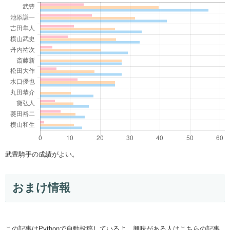
武豊騎手の成績がよい。
おまけ情報
この記事はPythonで自動投稿しているよ。興味がある人はこちらの記事