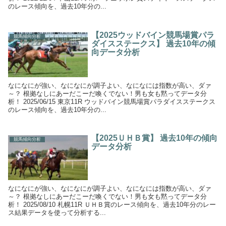
のレース傾向を、過去10年分の...
【2025ウッドバイン競馬場賞パラ
競馬傾向分析
ダイスステークス】 過去10年の傾
向データ分析
なになにが強い、なになにが調子よい、なになには指数が高い、ダァ
～？ 根拠なしにあーだこーだ喚くでない！男も女も黙ってデータ分
析！ 2025/06/15 東京11R ウッドバイン競馬場賞パラダイスステークス
のレース傾向を、過去10年分の...
【2025ＵＨＢ賞】 過去10年の傾向
競馬傾向分析
データ分析
なになにが強い、なになにが調子よい、なになには指数が高い、ダァ
～？ 根拠なしにあーだこーだ喚くでない！男も女も黙ってデータ分
析！ 2025/08/10 札幌11R ＵＨＢ賞のレース傾向を、過去10年分のレー
ス結果データを使って分析する...