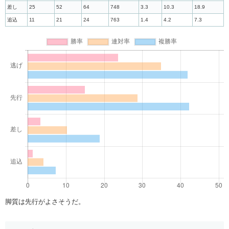
差し
25
52
64
748
3.3
10.3
18.9
追込
11
21
24
763
1.4
4.2
7.3
脚質は先行がよさそうだ。