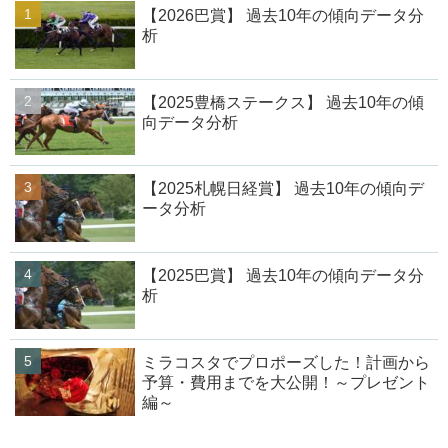
【2026巴賞】 過去10年の傾向データ分
析
【2025豊橋ステークス】 過去10年の傾
向データ分析
【2025札幌日経賞】 過去10年の傾向デ
ータ分析
【2025巴賞】 過去10年の傾向データ分
析
ミラコスタでプロポーズした！計画から
予算・費用までを大公開！～プレゼント
編～