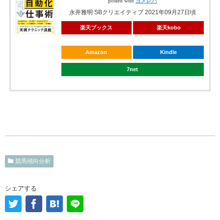
posted with
ヨメレバ
永井雅明 SBクリエイティブ 2021年09月27日頃
楽天ブックス
楽天kobo
Amazon
Kindle
7net
競馬傾向分析
シェアする