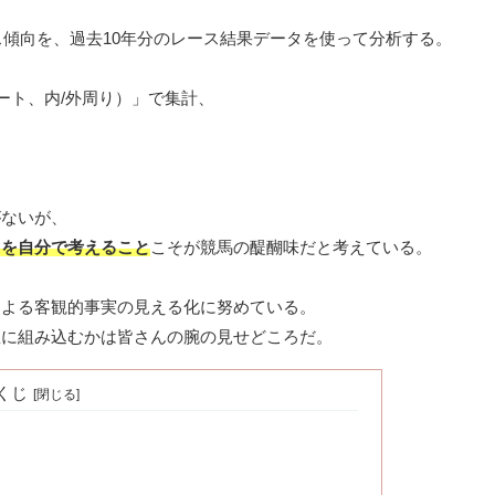
ス傾向を、過去10年分のレース結果データを使って分析する。
ート、内/外周り）」で集計、
がないが、
」を自分で考えること
こそが競馬の醍醐味だと考えている。
による客観的事実の見える化に努めている。
想に組み込むかは皆さんの腕の見せどころだ。
くじ