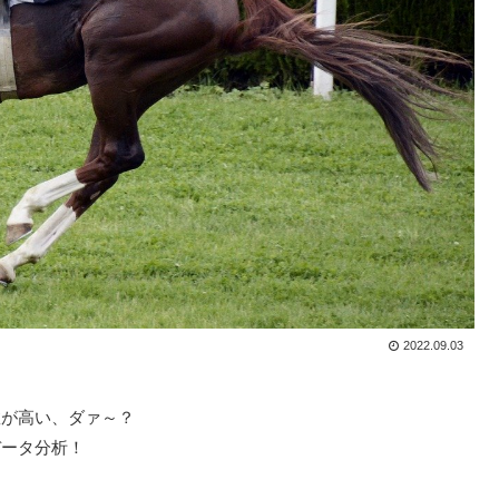
2022.09.03
数が高い、ダァ～？
データ分析！