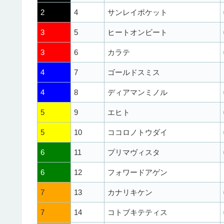
2
4
サンレイポケット
3
5
ヒートオンビート
3
6
カラテ
4
7
ゴールドスミス
4
8
ディアマンミノル
5
9
エヒト
5
10
ココロノトウダイ
6
11
プリマヴィスタ
6
12
フォワードアゲン
7
13
カナリキケン
7
14
コトブキテティス