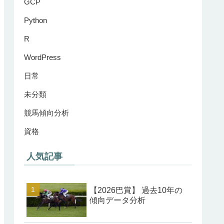
GCP
Python
R
WordPress
日常
未分類
競馬傾向分析
資格
人気記事
【2026巴賞】 過去10年の
傾向データ分析