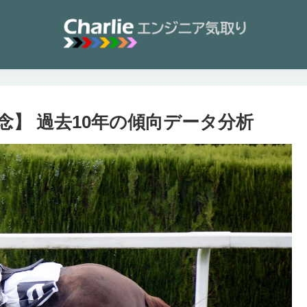
念】 過去10年の傾向データ分析