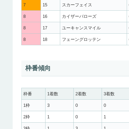
7
15
スカーフェイス
8
16
カイザーバローズ
8
17
ユーキャンスマイル
8
18
フェーングロッテン
枠番傾向
枠番
1着数
2着数
3着数
1枠
3
0
0
2枠
1
0
1
3枠
1
3
1