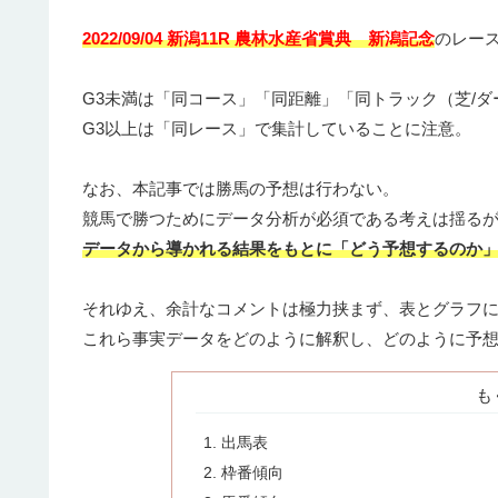
2022/09/04 新潟11R 農林水産省賞典 新潟記念
のレー
G3未満は「同コース」「同距離」「同トラック（芝/ダ
G3以上は「同レース」で集計していることに注意。
なお、本記事では勝馬の予想は行わない。
競馬で勝つためにデータ分析が必須である考えは揺る
データから導かれる結果をもとに「どう予想するのか
それゆえ、余計なコメントは極力挟まず、表とグラフ
これら事実データをどのように解釈し、どのように予
も
出馬表
枠番傾向