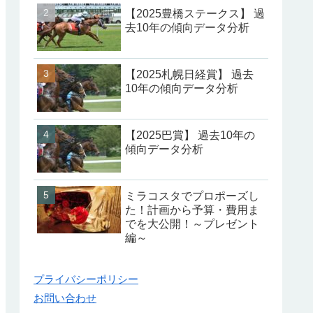
【2025豊橋ステークス】 過
去10年の傾向データ分析
【2025札幌日経賞】 過去
10年の傾向データ分析
【2025巴賞】 過去10年の
傾向データ分析
ミラコスタでプロポーズし
た！計画から予算・費用ま
でを大公開！～プレゼント
編～
プライバシーポリシー
お問い合わせ