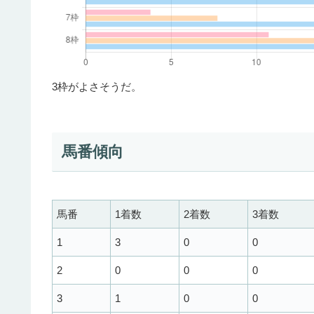
3枠がよさそうだ。
馬番傾向
馬番
1着数
2着数
3着数
1
3
0
0
2
0
0
0
3
1
0
0