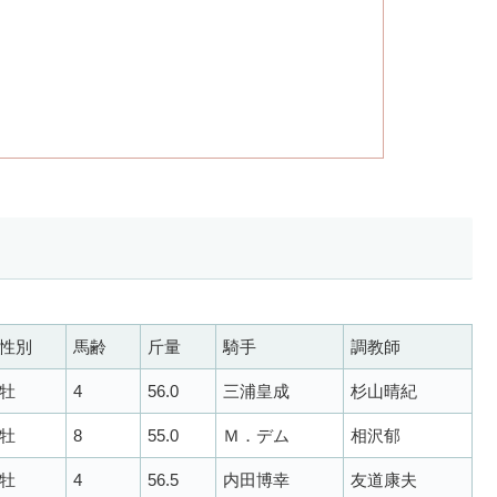
性別
馬齢
斤量
騎手
調教師
牡
4
56.0
三浦皇成
杉山晴紀
牡
8
55.0
Ｍ．デム
相沢郁
牡
4
56.5
内田博幸
友道康夫