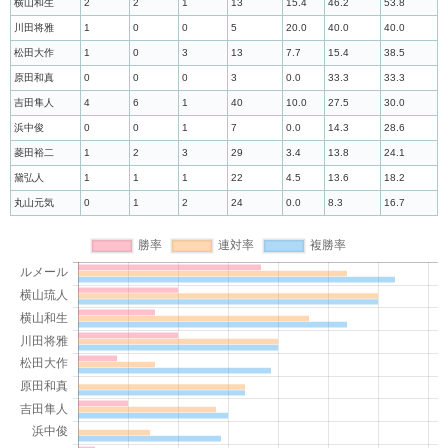
横山和生
2
2
1
13
15.4
46.2
53.8
川田将雅
1
0
0
5
20.0
40.0
40.0
松田大作
1
0
3
13
7.7
15.4
38.5
原田和真
0
0
0
3
0.0
33.3
33.3
吉田隼人
4
6
1
40
10.0
27.5
30.0
浜中俊
0
0
1
7
0.0
14.3
28.6
菱田裕二
1
2
3
29
3.4
13.8
24.1
黛弘人
1
1
1
22
4.5
13.6
18.2
丸山元気
0
1
2
24
0.0
8.3
16.7