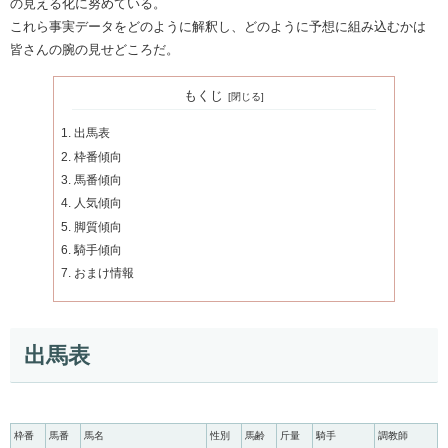
の見える化に努めている。
これら事実データをどのように解釈し、どのように予想に組み込むかは
皆さんの腕の見せどころだ。
もくじ
出馬表
枠番傾向
馬番傾向
人気傾向
脚質傾向
騎手傾向
おまけ情報
出馬表
枠番
馬番
馬名
性別
馬齢
斤量
騎手
調教師