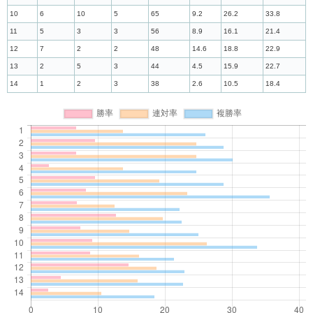
10
6
10
5
65
9.2
26.2
33.8
11
5
3
3
56
8.9
16.1
21.4
12
7
2
2
48
14.6
18.8
22.9
13
2
5
3
44
4.5
15.9
22.7
14
1
2
3
38
2.6
10.5
18.4