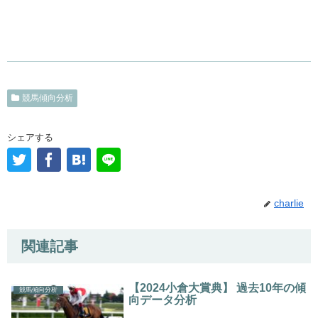
競馬傾向分析
シェアする
charlie
関連記事
【2024小倉大賞典】 過去10年の傾
競馬傾向分析
向データ分析