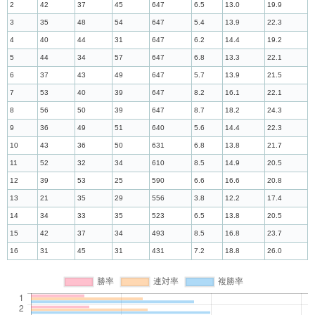
2
42
37
45
647
6.5
13.0
19.9
3
35
48
54
647
5.4
13.9
22.3
4
40
44
31
647
6.2
14.4
19.2
5
44
34
57
647
6.8
13.3
22.1
6
37
43
49
647
5.7
13.9
21.5
7
53
40
39
647
8.2
16.1
22.1
8
56
50
39
647
8.7
18.2
24.3
9
36
49
51
640
5.6
14.4
22.3
10
43
36
50
631
6.8
13.8
21.7
11
52
32
34
610
8.5
14.9
20.5
12
39
53
25
590
6.6
16.6
20.8
13
21
35
29
556
3.8
12.2
17.4
14
34
33
35
523
6.5
13.8
20.5
15
42
37
34
493
8.5
16.8
23.7
16
31
45
31
431
7.2
18.8
26.0