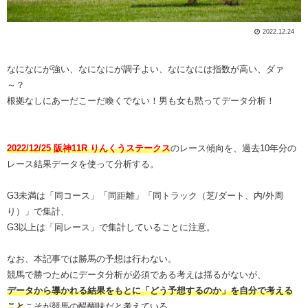
2022.12.24
なになにが強い、なになにが調子よい、なになには指数が高い、ダァ
～？
根拠なしにあーだこーだ喚くでない！男も女も黙ってデータ分析！
2022/12/25 阪神11R りんくうステークス
のレース傾向を、過去10年分の
レース結果データを使って分析する。
G3未満は「同コース」「同距離」「同トラック（芝/ダート、内/外周
り）」で集計、
G3以上は「同レース」で集計していることに注意。
なお、本記事では勝馬の予想は行わない。
競馬で勝つためにデータ分析が必須である考えは揺るがないが、
データから導かれる結果をもとに「どう予想するのか」を自分で考える
こと
こそが競馬の醍醐味だと考えている。