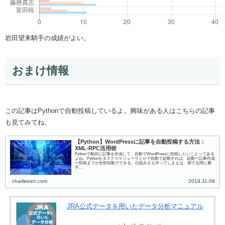
岩田望来騎手の成績がよい。
おまけ情報
この記事はPythonで自動投稿しているよ。興味がある人はこちらの記事
も見てみてね。
【Python】WordPressに記事を自動投稿する方法：
XML-RPC活用術
Pythonで動的に記事を作成して、自動でWordPressに投稿したいことってある
よね。Pythonをタスクスケジューラとかで自動で起動すれば、起動ー記事作成
ー投稿までが全部自動でできる。仕組みさえ作ってしまえば、寝てる間に勝
手…
charlieeen.com
2019.11.09
JRA公式データを用いたデータ分析マニュアル