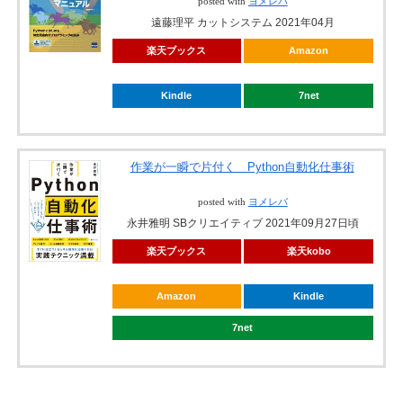
posted with
ヨメレバ
遠藤理平 カットシステム 2021年04月
楽天ブックス
Amazon
Kindle
7net
作業が一瞬で片付く Python自動化仕事術
posted with
ヨメレバ
永井雅明 SBクリエイティブ 2021年09月27日頃
楽天ブックス
楽天kobo
Amazon
Kindle
7net