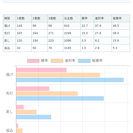
脚質
1着数
2着数
3着数
出走数
勝率
連対率
複勝率
逃げ
146
98
68
643
22.7
37.9
48.5
先行
345
294
271
2298
15.0
27.8
39.6
差し
120
194
223
3396
3.5
9.2
15.8
追込
32
60
78
3185
1.0
2.9
5.3