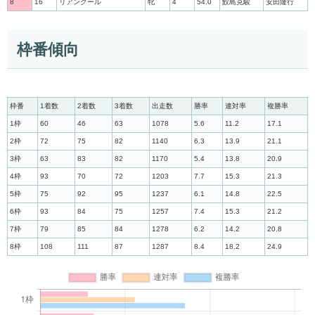
8
16
リアンクール
牝
4
54.0
鮫島克駿
安田隆行
枠番傾向
枠番
1着数
2着数
3着数
出走数
勝率
連対率
複勝率
1枠
60
46
63
1078
5.6
11.2
17.1
2枠
72
75
82
1140
6.3
13.9
21.1
3枠
63
83
82
1170
5.4
13.8
20.9
4枠
93
70
72
1203
7.7
15.3
21.3
5枠
75
92
95
1237
6.1
14.8
22.5
6枠
93
84
75
1257
7.4
15.3
21.2
7枠
79
85
84
1278
6.2
14.2
20.8
8枠
108
111
87
1287
8.4
18.2
24.9