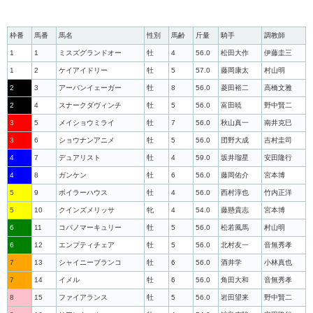
枠番
馬番
馬名
性別
馬齢
斤量
騎手
調教師
1
1
ミスズグランドオー
牡
4
56.0
松田大作
伊藤圭三
1
2
ケイアイドリー
牡
5
57.0
藤岡康太
村山明
2
3
アーバンイェーガー
牡
8
56.0
菱田裕二
高橋文雅
2
4
スナークダヴィンチ
牡
5
56.0
富田暁
野中賢二
3
5
メイショウミライ
牡
7
56.0
秋山真一
南井克巳
3
6
ショウナンアニメ
牡
5
56.0
団野大成
吉村圭司
4
7
デュアリスト
牡
4
59.0
坂井瑠星
安田隆行
4
8
ガンケン
牡
6
56.0
藤岡佑介
宮本博
5
9
ボイラーハウス
牡
4
56.0
西村淳也
竹内正洋
5
10
クインズメリッサ
牝
4
54.0
藤懸貴志
宮本博
6
11
コパノマーキュリー
牡
5
56.0
松若風馬
村山明
6
12
エンプティチェア
牡
5
56.0
北村友一
音無秀孝
7
13
シャイニーブランコ
牡
6
56.0
酒井学
小林真也
7
14
イメル
牡
6
56.0
角田大和
音無秀孝
8
15
ファイアランス
牡
5
56.0
岩田望来
野中賢二