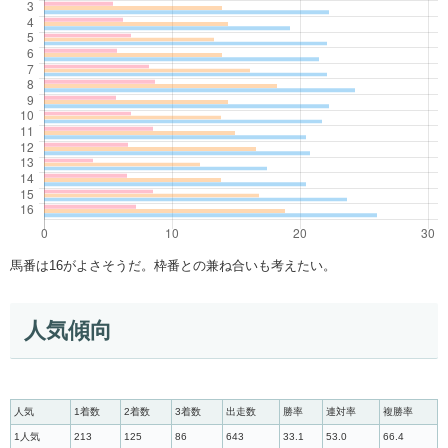
馬番は16がよさそうだ。枠番との兼ね合いも考えたい。
人気傾向
人気
1着数
2着数
3着数
出走数
勝率
連対率
複勝率
1人気
213
125
86
643
33.1
53.0
66.4