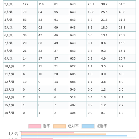
2人気
129
116
81
643
20.1
38.7
51.3
3人気
79
84
95
643
12.3
25.5
40.3
4人気
53
83
61
643
8.2
21.8
31.3
5人気
52
62
69
643
8.1
18.0
28.8
6人気
36
47
46
643
5.6
13.1
20.2
7人気
20
33
49
643
3.1
8.6
16.2
8人気
21
33
37
643
3.3
9.3
15.1
9人気
14
17
37
635
2.2
4.9
10.7
10人気
7
15
21
627
1.1
3.5
6.9
11人気
6
10
20
605
1.0
3.0
6.3
12人気
10
9
14
584
1.7
3.6
6.0
13人気
0
6
9
549
0.0
1.3
2.9
14人気
2
2
6
518
0.4
1.0
2.1
15人気
1
3
7
487
0.2
1.2
2.7
16人気
0
1
2
406
0.0
0.7
1.2