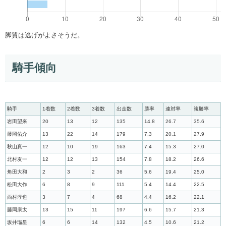
脚質は逃げがよさそうだ。
騎手傾向
騎手
1着数
2着数
3着数
出走数
勝率
連対率
複勝率
岩田望来
20
13
12
135
14.8
26.7
35.6
藤岡佑介
13
22
14
179
7.3
20.1
27.9
秋山真一
12
10
19
163
7.4
15.3
27.0
北村友一
12
12
13
154
7.8
18.2
26.6
角田大和
2
3
2
36
5.6
19.4
25.0
松田大作
6
8
9
111
5.4
14.4
22.5
西村淳也
3
7
4
68
4.4
16.2
22.1
藤岡康太
13
15
11
197
6.6
15.7
21.3
坂井瑠星
6
6
14
132
4.5
10.6
21.2