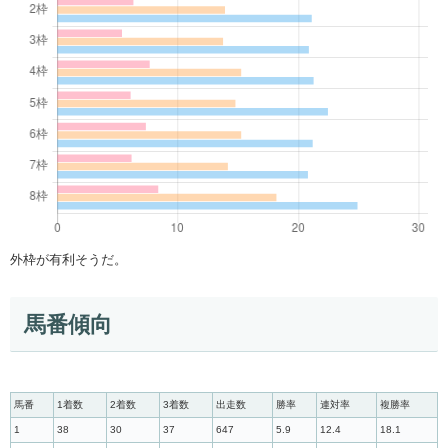
外枠が有利そうだ。
馬番傾向
馬番
1着数
2着数
3着数
出走数
勝率
連対率
複勝率
1
38
30
37
647
5.9
12.4
18.1