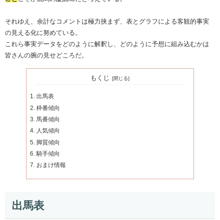
それゆえ、余計なコメントは極力挟まず、表とグラフによる客観的事実
の見える化に努めている。
これら事実データをどのように解釈し、どのように予想に組み込むかは
皆さんの腕の見せどころだ。
もくじ
出馬表
枠番傾向
馬番傾向
人気傾向
脚質傾向
騎手傾向
おまけ情報
出馬表