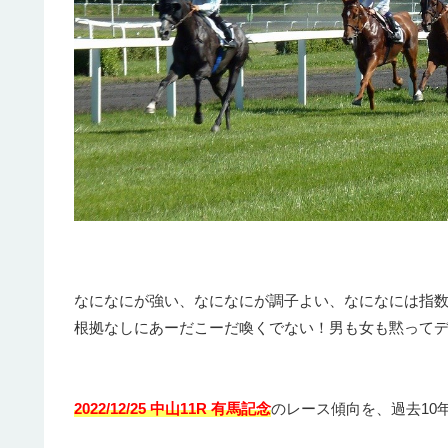
なになにが強い、なになにが調子よい、なになには指
根拠なしにあーだこーだ喚くでない！男も女も黙って
2022/12/25 中山11R 有馬記念
のレース傾向を、過去10