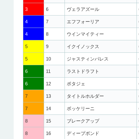
3
6
ヴェラアズール
4
7
エフフォーリア
4
8
ウインマイティー
5
9
イクイノックス
5
10
ジャスティンパレス
6
11
ラストドラフト
6
12
ポタジェ
7
13
タイトルホルダー
7
14
ボッケリーニ
8
15
ブレークアップ
8
16
ディープボンド