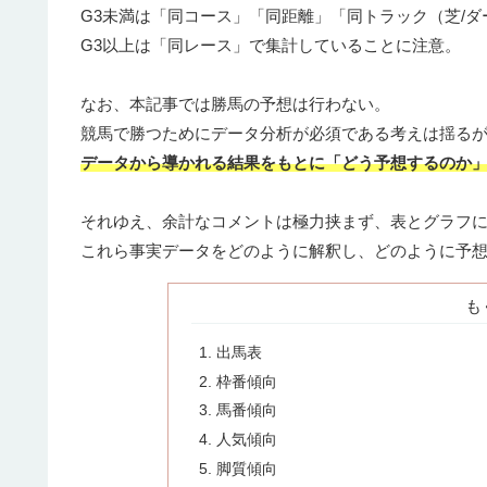
G3未満は「同コース」「同距離」「同トラック（芝/ダ
G3以上は「同レース」で集計していることに注意。
なお、本記事では勝馬の予想は行わない。
競馬で勝つためにデータ分析が必須である考えは揺る
データから導かれる結果をもとに「どう予想するのか
それゆえ、余計なコメントは極力挟まず、表とグラフ
これら事実データをどのように解釈し、どのように予
も
出馬表
枠番傾向
馬番傾向
人気傾向
脚質傾向