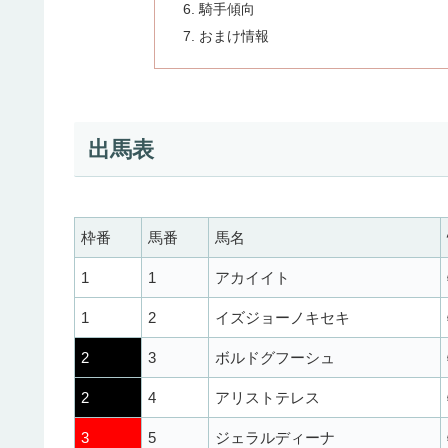
騎手傾向
おまけ情報
出馬表
枠番
馬番
馬名
1
1
アカイイト
1
2
イズジョーノキセキ
2
3
ボルドグフーシュ
2
4
アリストテレス
3
5
ジェラルディーナ