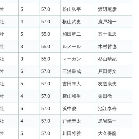
牡
5
57.0
松山弘平
渡辺薫彦
牡
4
57.0
横山武史
鹿戸雄一
牝
5
55.0
和田竜二
五十嵐忠
牡
3
55.0
ルメール
木村哲也
牡
3
55.0
マーカン
杉山晴紀
牡
6
57.0
三浦皇成
戸田博文
牡
5
57.0
吉田隼人
友道康夫
牡
4
57.0
横山和生
栗田徹
牡
6
57.0
浜中俊
池江泰寿
牡
4
57.0
戸崎圭太
黒岩陽一
牡
5
57.0
川田将雅
大久保龍