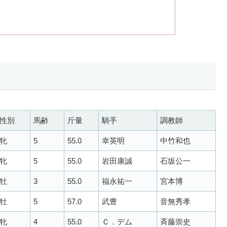
性別
馬齢
斤量
騎手
調教師
牝
5
55.0
幸英明
中竹和也
牝
5
55.0
岩田康誠
石坂公一
牡
3
55.0
福永祐一
宮本博
牡
5
57.0
武豊
音無秀孝
牝
4
55.0
Ｃ．デム
斉藤崇史