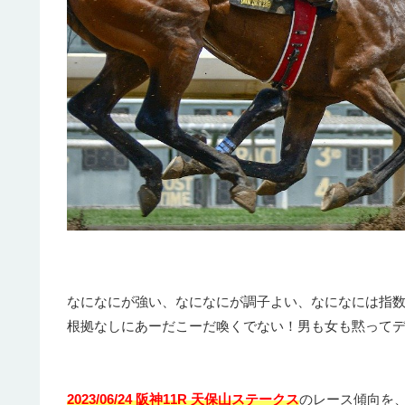
なになにが強い、なになにが調子よい、なになには指
根拠なしにあーだこーだ喚くでない！男も女も黙って
2023/06/24 阪神11R 天保山ステークス
のレース傾向を、