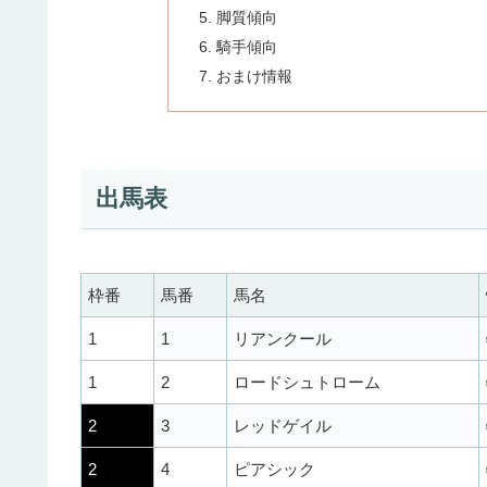
脚質傾向
騎手傾向
おまけ情報
出馬表
枠番
馬番
馬名
1
1
リアンクール
1
2
ロードシュトローム
2
3
レッドゲイル
2
4
ピアシック