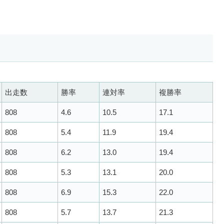
出走数
勝率
連対率
複勝率
808
4.6
10.5
17.1
808
5.4
11.9
19.4
808
6.2
13.0
19.4
808
5.3
13.1
20.0
808
6.9
15.3
22.0
808
5.7
13.7
21.3