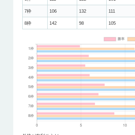
7枠
106
132
111
8枠
142
98
105