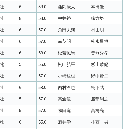
牡
6
58.0
藤岡康太
本田優
牡
8
58.0
中井裕二
緒方努
牡
6
57.0
角田大河
村山明
牡
6
57.0
幸英明
松永昌博
牡
6
58.0
松若風馬
音無秀孝
牝
5
55.0
松山弘平
杉山晴紀
牡
6
57.0
小崎綾也
野中賢二
牡
6
58.0
西村淳也
松下武士
牡
5
57.0
高倉稜
服部利之
牡
5
57.0
和田竜二
高橋亮
牝
6
55.0
酒井学
小西一男