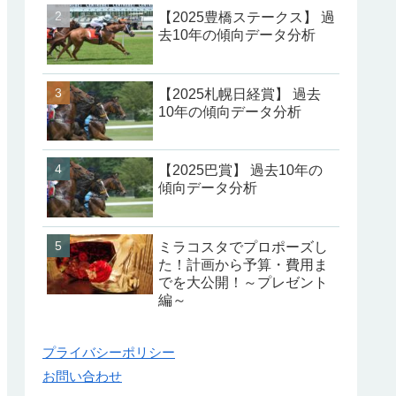
【2025豊橋ステークス】 過
去10年の傾向データ分析
【2025札幌日経賞】 過去
10年の傾向データ分析
【2025巴賞】 過去10年の
傾向データ分析
ミラコスタでプロポーズし
た！計画から予算・費用ま
でを大公開！～プレゼント
編～
プライバシーポリシー
お問い合わせ