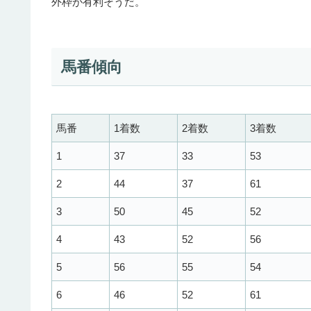
外枠が有利そうだ。
馬番傾向
馬番
1着数
2着数
3着数
1
37
33
53
2
44
37
61
3
50
45
52
4
43
52
56
5
56
55
54
6
46
52
61