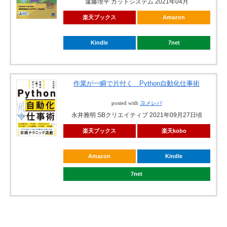
遠藤理平 カットシステム 2021年04月
楽天ブックス
Amazon
Kindle
7net
作業が一瞬で片付く Python自動化仕事術
posted with
ヨメレバ
永井雅明 SBクリエイティブ 2021年09月27日頃
楽天ブックス
楽天kobo
Amazon
Kindle
7net