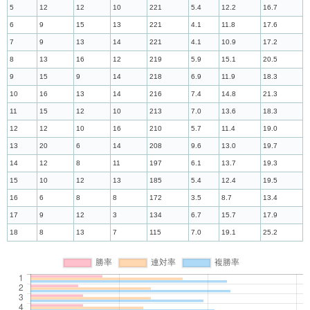
5
12
12
10
221
5.4
12.2
16.7
6
9
15
13
221
4.1
11.8
17.6
7
9
13
14
221
4.1
10.9
17.2
8
13
16
12
219
5.9
15.1
20.5
9
15
9
14
218
6.9
11.9
18.3
10
16
13
14
216
7.4
14.8
21.3
11
15
12
10
213
7.0
13.6
18.3
12
12
10
16
210
5.7
11.4
19.0
13
20
6
14
208
9.6
13.0
19.7
14
12
8
11
197
6.1
13.7
19.3
15
10
12
13
185
5.4
12.4
19.5
16
6
8
8
172
3.5
8.7
13.4
17
9
12
3
134
6.7
15.7
17.9
18
8
13
7
115
7.0
19.1
25.2