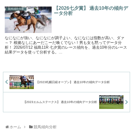
【2026七夕賞】 過去10年の傾向デ
競馬傾向分析
ータ分析
なになにが強い、なになにが調子よい、なになには指数が高い、ダァ
～？ 根拠なしにあーだこーだ喚くでない！男も女も黙ってデータ分
析！ 2026/07/12 福島11R 七夕賞のレース傾向を、過去10年分のレース
結果データを使って分析する。...
【2023札幌日経オープン】 過去10年の傾向データ分析
【2023エルムステークス】 過去10年の傾向データ分析
ホーム
競馬傾向分析