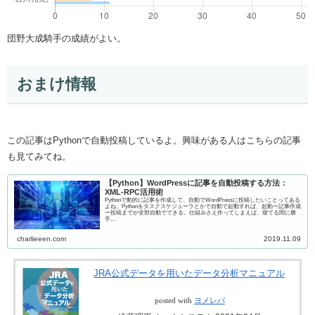
団野大成騎手の成績がよい。
おまけ情報
この記事はPythonで自動投稿しているよ。興味がある人はこちらの記事
も見てみてね。
【Python】WordPressに記事を自動投稿する方法：
XML-RPC活用術
Pythonで動的に記事を作成して、自動でWordPressに投稿したいことってある
よね。Pythonをタスクスケジューラとかで自動で起動すれば、起動ー記事作成
ー投稿までが全部自動でできる。仕組みさえ作ってしまえば、寝てる間に勝
手…
charlieeen.com
2019.11.09
JRA公式データを用いたデータ分析マニュアル
posted with
ヨメレバ