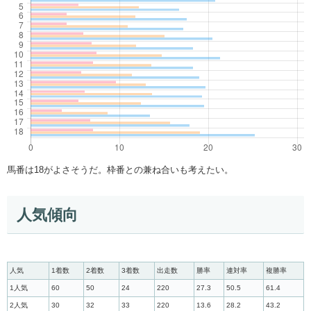
馬番は18がよさそうだ。枠番との兼ね合いも考えたい。
人気傾向
人気
1着数
2着数
3着数
出走数
勝率
連対率
複勝率
1人気
60
50
24
220
27.3
50.5
61.4
2人気
30
32
33
220
13.6
28.2
43.2