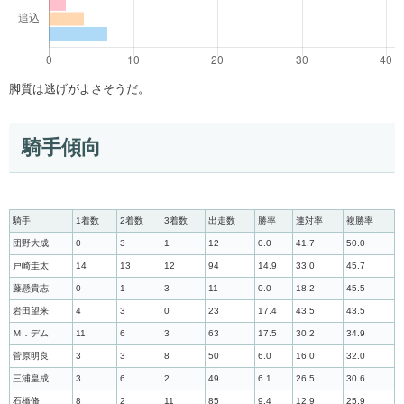
脚質は逃げがよさそうだ。
騎手傾向
騎手
1着数
2着数
3着数
出走数
勝率
連対率
複勝率
団野大成
0
3
1
12
0.0
41.7
50.0
戸崎圭太
14
13
12
94
14.9
33.0
45.7
藤懸貴志
0
1
3
11
0.0
18.2
45.5
岩田望来
4
3
0
23
17.4
43.5
43.5
Ｍ．デム
11
6
3
63
17.5
30.2
34.9
菅原明良
3
3
8
50
6.0
16.0
32.0
三浦皇成
3
6
2
49
6.1
26.5
30.6
石橋脩
8
2
11
85
9.4
12.9
25.9