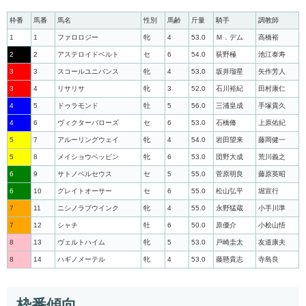
枠番
馬番
馬名
性別
馬齢
斤量
騎手
調教師
1
1
ファロロジー
牝
4
53.0
Ｍ．デム
高橋裕
2
2
アステロイドベルト
セ
6
54.0
荻野極
池江泰寿
3
3
スコールユニバンス
牝
4
53.0
坂井瑠星
矢作芳人
3
4
リサリサ
牝
3
52.0
石川裕紀
田村康仁
4
5
ドゥラモンド
牡
5
56.0
三浦皇成
手塚貴久
4
6
ヴィクターバローズ
セ
6
53.0
石橋脩
上原佑紀
5
7
アルーリングウェイ
牝
4
54.0
岩田望来
藤岡健一
5
8
メイショウベッピン
牝
6
53.0
団野大成
荒川義之
6
9
サトノペルセウス
セ
5
55.0
菅原明良
藤原英昭
6
10
グレイトオーサー
セ
6
55.0
松山弘平
堀宣行
7
11
ニシノラブウインク
牝
4
55.0
永野猛蔵
小手川準
7
12
シャチ
牡
6
50.0
原優介
小桧山悟
8
13
ヴェルトハイム
牝
5
53.0
戸崎圭太
友道康夫
8
14
ハギノメーテル
牝
4
53.0
藤懸貴志
寺島良
枠番傾向