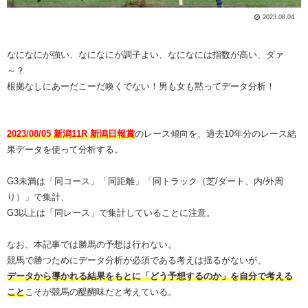
2023.08.04
なになにが強い、なになにが調子よい、なになには指数が高い、ダァ
～？
根拠なしにあーだこーだ喚くでない！男も女も黙ってデータ分析！
2023/08/05 新潟11R 新潟日報賞
のレース傾向を、過去10年分のレース結
果データを使って分析する。
G3未満は「同コース」「同距離」「同トラック（芝/ダート、内/外周
り）」で集計、
G3以上は「同レース」で集計していることに注意。
なお、本記事では勝馬の予想は行わない。
競馬で勝つためにデータ分析が必須である考えは揺るがないが、
データから導かれる結果をもとに「どう予想するのか」を自分で考える
こと
こそが競馬の醍醐味だと考えている。