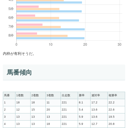
内枠が有利そうだ。
馬番傾向
馬番
1着数
2着数
3着数
出走数
勝率
連対率
複勝率
1
18
18
11
221
8.1
17.2
22.2
2
12
15
20
221
5.4
13.6
22.6
3
13
13
13
221
5.9
13.6
19.5
4
13
13
18
221
5.9
12.7
20.8