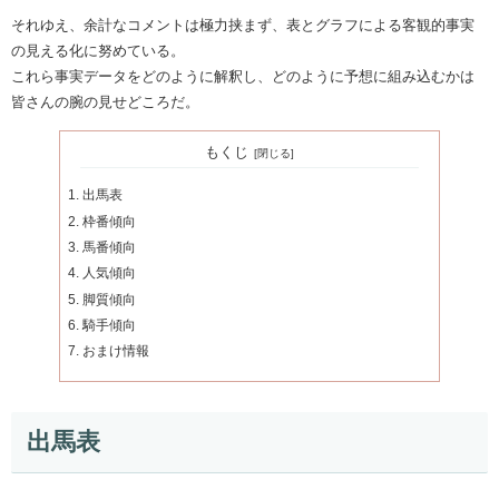
それゆえ、余計なコメントは極力挟まず、表とグラフによる客観的事実
の見える化に努めている。
これら事実データをどのように解釈し、どのように予想に組み込むかは
皆さんの腕の見せどころだ。
もくじ
出馬表
枠番傾向
馬番傾向
人気傾向
脚質傾向
騎手傾向
おまけ情報
出馬表