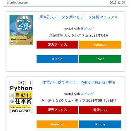
charlieeen.com
2019.11.09
JRA公式データを用いたデータ分析マニュアル
posted with
ヨメレバ
遠藤理平 カットシステム 2021年04月
楽天ブックス
Amazon
Kindle
7net
作業が一瞬で片付く Python自動化仕事術
posted with
ヨメレバ
永井雅明 SBクリエイティブ 2021年09月27日頃
楽天ブックス
楽天kobo
Amazon
Kindle