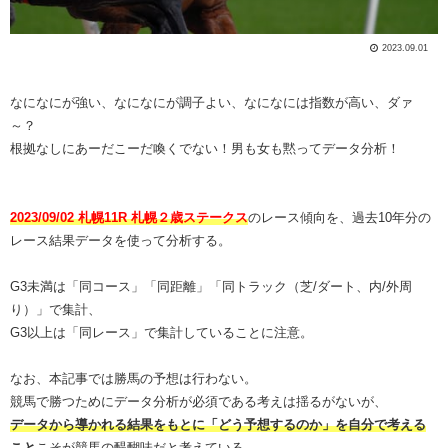
2023.09.01
なになにが強い、なになにが調子よい、なになには指数が高い、ダァ
～？
根拠なしにあーだこーだ喚くでない！男も女も黙ってデータ分析！
2023/09/02 札幌11R 札幌２歳ステークス
のレース傾向を、過去10年分の
レース結果データを使って分析する。
G3未満は「同コース」「同距離」「同トラック（芝/ダート、内/外周
り）」で集計、
G3以上は「同レース」で集計していることに注意。
なお、本記事では勝馬の予想は行わない。
競馬で勝つためにデータ分析が必須である考えは揺るがないが、
データから導かれる結果をもとに「どう予想するのか」を自分で考える
こと
こそが競馬の醍醐味だと考えている。