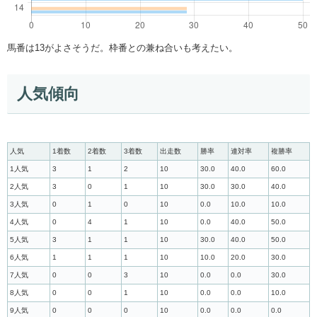
馬番は13がよさそうだ。枠番との兼ね合いも考えたい。
人気傾向
人気
1着数
2着数
3着数
出走数
勝率
連対率
複勝率
1人気
3
1
2
10
30.0
40.0
60.0
2人気
3
0
1
10
30.0
30.0
40.0
3人気
0
1
0
10
0.0
10.0
10.0
4人気
0
4
1
10
0.0
40.0
50.0
5人気
3
1
1
10
30.0
40.0
50.0
6人気
1
1
1
10
10.0
20.0
30.0
7人気
0
0
3
10
0.0
0.0
30.0
8人気
0
0
1
10
0.0
0.0
10.0
9人気
0
0
0
10
0.0
0.0
0.0