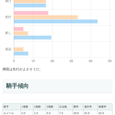
脚質は先行がよさそうだ。
騎手傾向
騎手
1着数
2着数
3着数
出走数
勝率
連対率
複勝率
ルメール
2.0
1.0
0.0
7.0
28.6
42.9
42.9