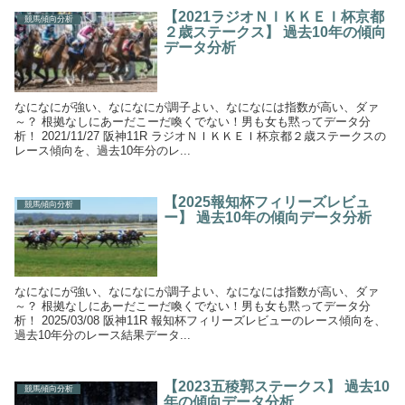
【2021ラジオＮＩＫＫＥＩ杯京都
競馬傾向分析
２歳ステークス】 過去10年の傾向
データ分析
なになにが強い、なになにが調子よい、なになには指数が高い、ダァ
～？ 根拠なしにあーだこーだ喚くでない！男も女も黙ってデータ分
析！ 2021/11/27 阪神11R ラジオＮＩＫＫＥＩ杯京都２歳ステークスの
レース傾向を、過去10年分のレ...
【2025報知杯フィリーズレビュ
競馬傾向分析
ー】 過去10年の傾向データ分析
なになにが強い、なになにが調子よい、なになには指数が高い、ダァ
～？ 根拠なしにあーだこーだ喚くでない！男も女も黙ってデータ分
析！ 2025/03/08 阪神11R 報知杯フィリーズレビューのレース傾向を、
過去10年分のレース結果データ...
【2023五稜郭ステークス】 過去10
競馬傾向分析
年の傾向データ分析