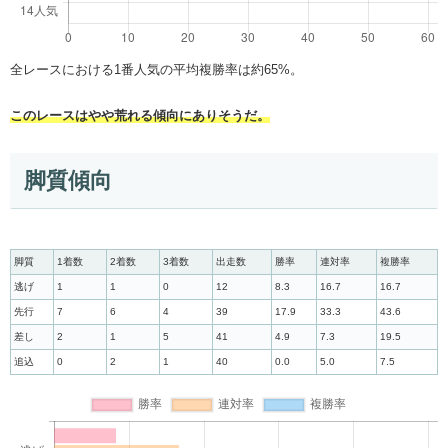
全レースにおける1番人気の平均複勝率は約65%。
このレースはやや荒れる傾向にありそうだ。
脚質傾向
脚質
1着数
2着数
3着数
出走数
勝率
連対率
複勝率
逃げ
1
1
0
12
8.3
16.7
16.7
先行
7
6
4
39
17.9
33.3
43.6
差し
2
1
5
41
4.9
7.3
19.5
追込
0
2
1
40
0.0
5.0
7.5