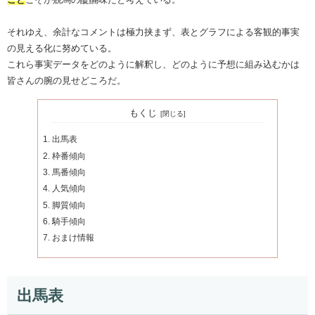
それゆえ、余計なコメントは極力挟まず、表とグラフによる客観的事実
の見える化に努めている。
これら事実データをどのように解釈し、どのように予想に組み込むかは
皆さんの腕の見せどころだ。
もくじ
出馬表
枠番傾向
馬番傾向
人気傾向
脚質傾向
騎手傾向
おまけ情報
出馬表