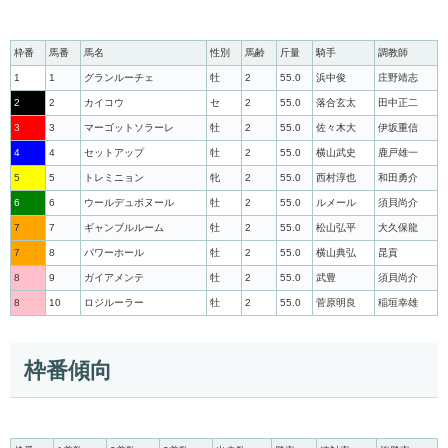
枠番
馬番
馬名
性別
馬齢
斤量
騎手
調教師
1
1
グランルーチェ
牡
2
55.0
浜中俊
庄野靖志
2
2
カイコウ
セ
2
55.0
落合玄太
田中正二
3
3
マーゴットソラーレ
牡
2
55.0
佐々木大
伊坂重信
4
4
セットアップ
牡
2
55.0
横山武史
鹿戸雄一
5
5
トレミニョン
牝
2
55.0
西村淳也
和田勇介
6
6
ウールデュボヌール
牡
2
55.0
ルメール
須貝尚介
7
7
ギャンブルルーム
牡
2
55.0
松山弘平
大久保龍
7
8
パワーホール
牡
2
55.0
横山典弘
昆貢
8
9
ガイアメンテ
牡
2
55.0
武豊
須貝尚介
8
10
ロジルーラー
牡
2
55.0
菅原明良
稲垣幸雄
枠番傾向