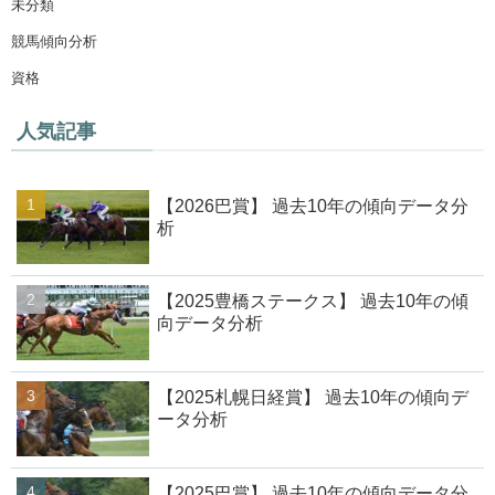
未分類
競馬傾向分析
資格
人気記事
【2026巴賞】 過去10年の傾向データ分
析
【2025豊橋ステークス】 過去10年の傾
向データ分析
【2025札幌日経賞】 過去10年の傾向デ
ータ分析
【2025巴賞】 過去10年の傾向データ分