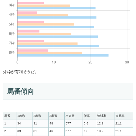
外枠が有利そうだ。
馬番傾向
馬番
1着数
2着数
3着数
出走数
勝率
連対率
複勝率
1
34
31
48
577
5.9
12.8
21.1
2
39
31
46
577
6.8
13.2
21.1