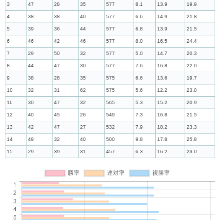
3
47
28
35
577
8.1
13.9
19.9
4
38
38
40
577
6.6
14.9
21.8
5
39
36
44
577
6.8
13.9
21.5
6
46
42
46
577
8.0
16.5
24.4
7
29
50
32
577
5.0
14.7
20.3
8
44
47
30
577
7.6
16.8
22.0
9
38
28
35
575
6.6
13.6
19.7
10
32
31
62
575
5.6
12.2
23.0
11
30
47
32
565
5.3
15.2
20.9
12
40
45
26
549
7.3
16.8
21.5
13
42
47
27
532
7.9
18.2
23.3
14
49
32
40
500
9.8
17.8
25.8
15
29
39
31
457
6.3
16.2
23.0