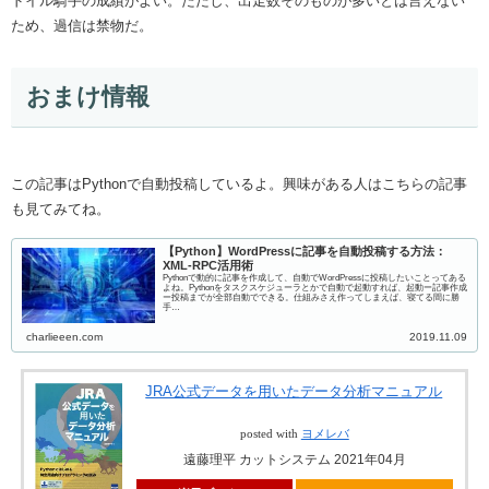
ドイル騎手の成績がよい。ただし、出走数そのものが多いとは言えない
ため、過信は禁物だ。
おまけ情報
この記事はPythonで自動投稿しているよ。興味がある人はこちらの記事
も見てみてね。
【Python】WordPressに記事を自動投稿する方法：
XML-RPC活用術
Pythonで動的に記事を作成して、自動でWordPressに投稿したいことってある
よね。Pythonをタスクスケジューラとかで自動で起動すれば、起動ー記事作成
ー投稿までが全部自動でできる。仕組みさえ作ってしまえば、寝てる間に勝
手…
charlieeen.com
2019.11.09
JRA公式データを用いたデータ分析マニュアル
posted with
ヨメレバ
遠藤理平 カットシステム 2021年04月