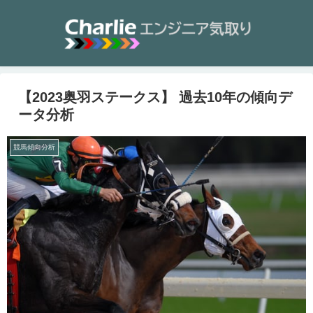
【2023奥羽ステークス】 過去10年の傾向デ
ータ分析
競馬傾向分析