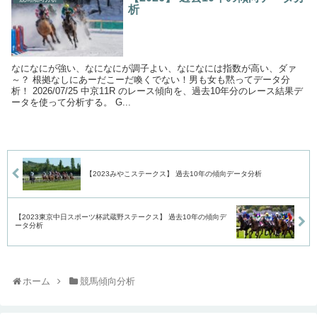
析
なになにが強い、なになにが調子よい、なになには指数が高い、ダァ
～？ 根拠なしにあーだこーだ喚くでない！男も女も黙ってデータ分
析！ 2026/07/25 中京11R のレース傾向を、過去10年分のレース結果デ
ータを使って分析する。 G...
【2023みやこステークス】 過去10年の傾向データ分析
【2023東京中日スポーツ杯武蔵野ステークス】 過去10年の傾向デ
ータ分析
ホーム
競馬傾向分析