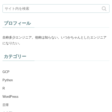
プロフィール
自称多少エンジニア。他称は知らない。いつかちゃんとしたエンジニア
になりたい。
カテゴリー
GCP
Python
R
WordPress
日常