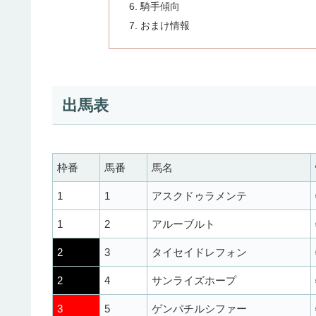
騎手傾向
おまけ情報
出馬表
枠番
馬番
馬名
1
1
アスクドゥラメンテ
1
2
アルーブルト
2
3
タイセイドレフォン
2
4
サンライズホープ
3
5
ゲンパチルシファー