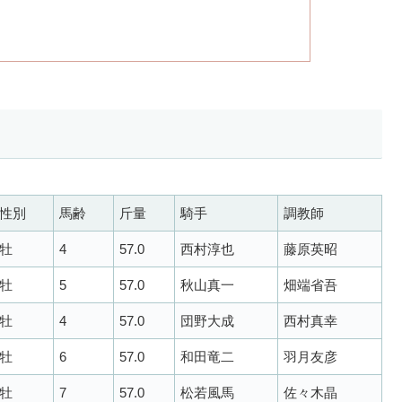
性別
馬齢
斤量
騎手
調教師
牡
4
57.0
西村淳也
藤原英昭
牡
5
57.0
秋山真一
畑端省吾
牡
4
57.0
団野大成
西村真幸
牡
6
57.0
和田竜二
羽月友彦
牡
7
57.0
松若風馬
佐々木晶