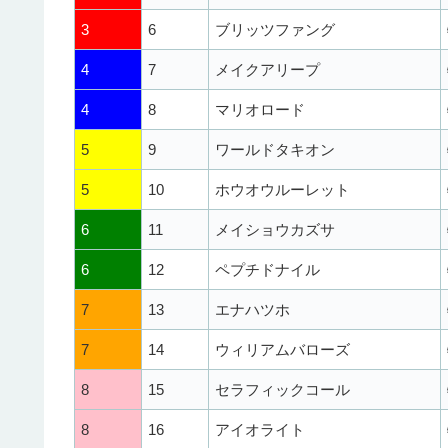
3
6
ブリッツファング
4
7
メイクアリープ
4
8
マリオロード
5
9
ワールドタキオン
5
10
ホウオウルーレット
6
11
メイショウカズサ
6
12
ペプチドナイル
7
13
エナハツホ
7
14
ウィリアムバローズ
8
15
セラフィックコール
8
16
アイオライト