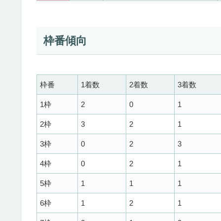
枠番傾向
枠番
1着数
2着数
3着数
1枠
2
0
1
2枠
3
2
1
3枠
0
2
3
4枠
0
2
1
5枠
1
1
1
6枠
1
2
1