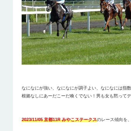
なになにが強い、なになにが調子よい、なになには指
根拠なしにあーだこーだ喚くでない！男も女も黙って
2023/11/05 京都11R みやこステークス
のレース傾向を、