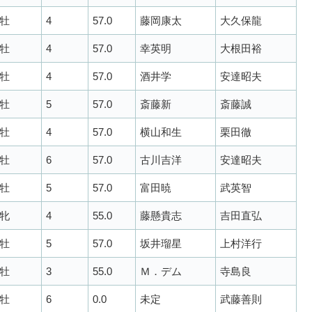
牡
4
57.0
藤岡康太
大久保龍
牡
4
57.0
幸英明
大根田裕
牡
4
57.0
酒井学
安達昭夫
牡
5
57.0
斎藤新
斎藤誠
牡
4
57.0
横山和生
栗田徹
牡
6
57.0
古川吉洋
安達昭夫
牡
5
57.0
富田暁
武英智
牝
4
55.0
藤懸貴志
吉田直弘
牡
5
57.0
坂井瑠星
上村洋行
牡
3
55.0
Ｍ．デム
寺島良
牡
6
0.0
未定
武藤善則