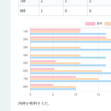
7枠
2
1
2
8枠
1
0
0
内枠が有利そうだ。