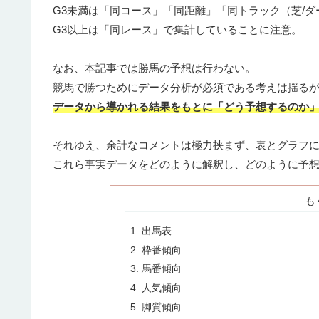
G3未満は「同コース」「同距離」「同トラック（芝/ダ
G3以上は「同レース」で集計していることに注意。
なお、本記事では勝馬の予想は行わない。
競馬で勝つためにデータ分析が必須である考えは揺る
データから導かれる結果をもとに「どう予想するのか
それゆえ、余計なコメントは極力挟まず、表とグラフ
これら事実データをどのように解釈し、どのように予
も
出馬表
枠番傾向
馬番傾向
人気傾向
脚質傾向