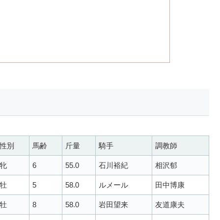
性別
馬齢
斤量
騎手
調教師
牝
6
55.0
石川裕紀
相沢郁
牡
5
58.0
ルメール
田中博康
牡
8
58.0
岩田望来
友道康夫