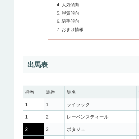
人気傾向
脚質傾向
騎手傾向
おまけ情報
出馬表
枠番
馬番
馬名
1
1
ライラック
1
2
レーベンスティール
2
3
ポタジェ