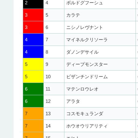
2
4
ボルドグフーシュ
3
5
カラテ
3
6
ニシノレヴナント
4
7
マイネルクリソーラ
4
8
ダノンデサイル
5
9
ディープモンスター
5
10
ビザンチンドリーム
6
11
マテンロウレオ
6
12
アラタ
7
13
コスモキュランダ
7
14
ホウオウリアリティ