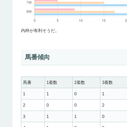
内枠が有利そうだ。
馬番傾向
馬番
1着数
2着数
3着数
1
1
0
1
2
0
0
2
3
1
1
0