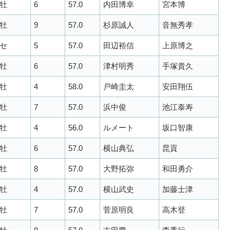
牡
6
57.0
内田博幸
宮本博
牡
9
57.0
杉原誠人
音無秀孝
セ
5
57.0
田辺裕信
上原博之
牡
6
57.0
津村明秀
手塚貴久
牡
4
58.0
戸崎圭太
安田翔伍
牡
7
57.0
浜中俊
池江泰寿
牡
4
56.0
ルメート
坂口智康
牡
6
57.0
横山典弘
昆貢
牡
8
57.0
大野拓弥
和田勇介
牡
4
57.0
横山武史
加藤士津
牡
7
57.0
菅原明良
高木登