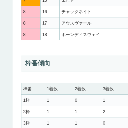
7
15
エヒト
8
16
チャックネイト
8
17
アウスヴァール
8
18
ボーンディスウェイ
枠番傾向
枠番
1着数
2着数
3着数
1枠
1
0
1
2枠
1
1
2
3枠
1
1
0