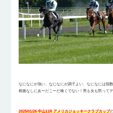
なになにが強い、なになにが調子よい、なになには指
根拠なしにあーだこーだ喚くでない！男も女も黙って
2025/01/26 中山11R アメリカジョッキークラブカップ