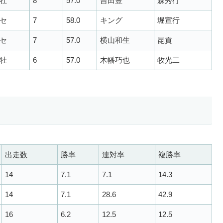
牡
8
57.0
吉田豊
森秀行
セ
7
58.0
キング
堀宣行
セ
7
57.0
横山和生
昆貢
牡
6
57.0
木幡巧也
牧光二
出走数
勝率
連対率
複勝率
14
7.1
7.1
14.3
14
7.1
28.6
42.9
16
6.2
12.5
12.5