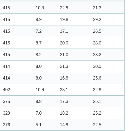
415
10.8
22.9
31.3
415
9.9
19.8
29.2
415
7.2
17.1
26.5
415
8.7
20.0
28.0
415
8.2
21.0
28.2
414
8.0
21.3
30.9
414
8.0
16.9
25.6
402
10.9
23.1
32.8
375
8.8
17.3
25.1
329
7.0
18.2
25.2
276
5.1
14.9
22.5