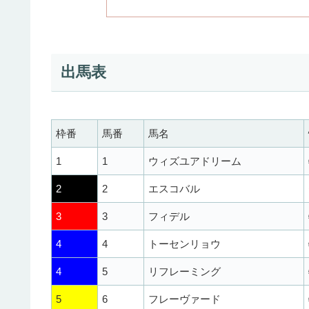
出馬表
枠番
馬番
馬名
1
1
ウィズユアドリーム
2
2
エスコバル
3
3
フィデル
4
4
トーセンリョウ
4
5
リフレーミング
5
6
フレーヴァード