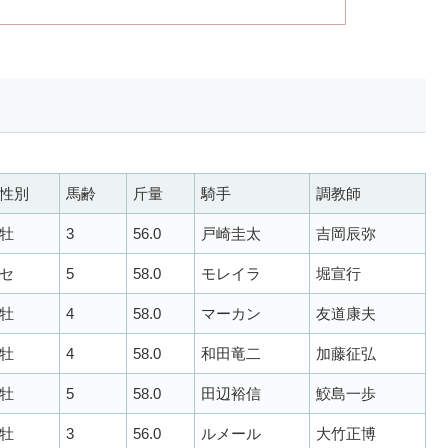
性別
馬齢
斤量
騎手
調教師
牡
3
56.0
戸崎圭太
吉岡辰弥
セ
5
58.0
モレイラ
堀宣行
牡
4
58.0
マーカン
友道康夫
牡
4
58.0
和田竜二
加藤征弘
牡
5
58.0
田辺裕信
鮫島一歩
牡
3
56.0
ルメール
大竹正博