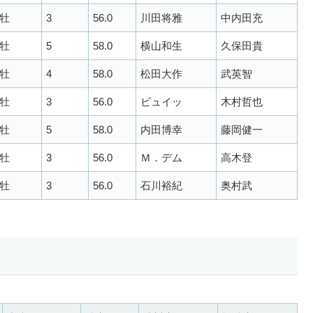
牡
3
56.0
川田将雅
中内田充
牡
5
58.0
横山和生
久保田貴
牡
4
58.0
松田大作
武英智
牡
3
56.0
ビュイッ
木村哲也
牡
5
58.0
内田博幸
藤岡健一
牡
3
56.0
Ｍ．デム
高木登
牡
3
56.0
石川裕紀
奥村武