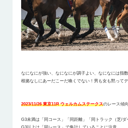
なになにが強い、なになにが調子よい、なになには指
根拠なしにあーだこーだ喚くでない！男も女も黙って
2023/11/26 東京11R ウェルカムステークス
のレース傾
G3未満は「同コース」「同距離」「同トラック（芝/ダ
G3以上は「同レース」で集計していることに注意。