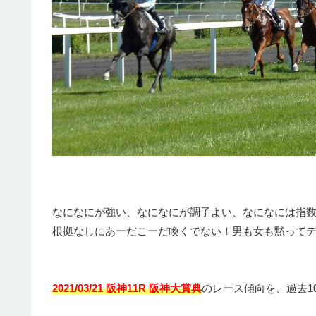
なになにが強い、なになにが調子よい、なになには指
根拠なしにあーだこーだ喚くでない！男も女も黙って
2021/03/21 阪神11R 阪神大賞典
のレース傾向を、過去1