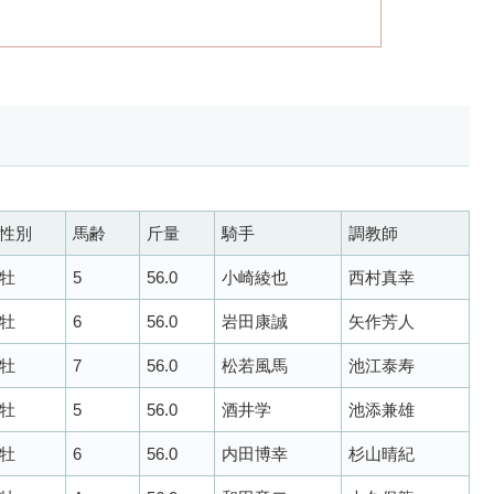
性別
馬齢
斤量
騎手
調教師
牡
5
56.0
小崎綾也
西村真幸
牡
6
56.0
岩田康誠
矢作芳人
牡
7
56.0
松若風馬
池江泰寿
牡
5
56.0
酒井学
池添兼雄
牡
6
56.0
内田博幸
杉山晴紀