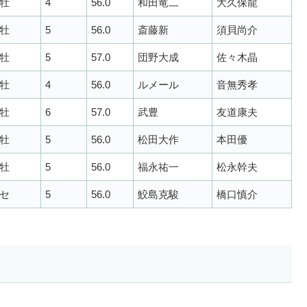
牡
4
56.0
和田竜二
大久保龍
牡
5
56.0
斎藤新
須貝尚介
牡
5
57.0
団野大成
佐々木晶
牡
4
56.0
ルメール
音無秀孝
牡
6
57.0
武豊
友道康夫
牡
5
56.0
松田大作
本田優
牡
5
56.0
福永祐一
松永幹夫
セ
5
56.0
鮫島克駿
橋口慎介