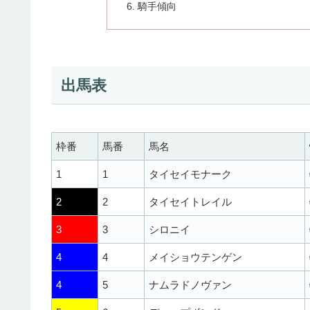
騎手傾向
出馬表
枠番
馬番
馬名
1
1
タイセイモナーク
2
2
タイセイトレイル
3
3
シロニイ
4
4
メイショウテンゲン
4
5
ナムラドノヴァン