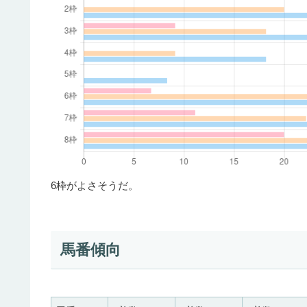
6枠がよさそうだ。
馬番傾向