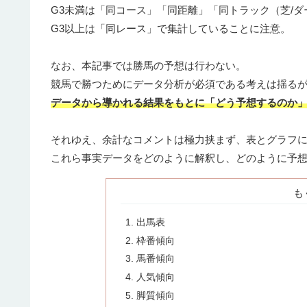
G3未満は「同コース」「同距離」「同トラック（芝/ダ
G3以上は「同レース」で集計していることに注意。
なお、本記事では勝馬の予想は行わない。
競馬で勝つためにデータ分析が必須である考えは揺る
データから導かれる結果をもとに「どう予想するのか
それゆえ、余計なコメントは極力挟まず、表とグラフ
これら事実データをどのように解釈し、どのように予
も
出馬表
枠番傾向
馬番傾向
人気傾向
脚質傾向