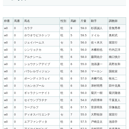
枠番
馬番
馬名
性別
馬齢
斤量
騎手
調教師
w0
0
カラテ
牡
9
59.0
杉原誠人
音無秀孝
w0
0
ホウオウビスケッツ
牡
5
59.5
ドイル
奥村武
w0
0
ジェイパームス
セ
5
56.0
佐々木大
堀宣行
w0
0
シンリョクカ
牝
5
56.0
木幡初也
竹内正洋
w0
0
アルナシーム
牡
6
58.0
藤岡佑介
橋口慎介
w0
0
ショウナンアデイブ
牡
6
55.0
池添謙一
高野友和
w0
0
パラレルヴィジョン
牡
6
58.0
マーカン
国枝栄
w0
0
ボーンディスウェイ
牡
6
57.0
木幡巧也
牧光二
w0
0
リカンカブール
牡
6
58.0
津村明秀
田中克典
w0
0
ギャラクシーナイト
牡
6
56.0
菊沢一樹
菊沢隆徳
w0
0
セイウンプラチナ
牡
6
54.0
内田博幸
千葉直人
w0
0
ラーグルフ
牡
6
57.5
菅原明良
宗像義忠
w0
0
ディオスバリエンテ
セ
7
55.0
大野拓弥
堀宣行
w0
0
エアファンディタ
牡
8
57.5
戸崎圭太
池添学
w0
0
アドマイヤビルゴ
牡
8
57.0
北村宏司
友道康夫