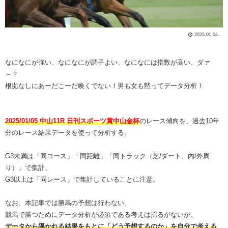
2025.01.04
なになにが強い、なになにが調子よい、なになには指数が高い、ダァ
～？
根拠なしにあーだこーだ喚くでない！男も女も黙ってデータ分析！
2025/01/05 中山11R 日刊スポーツ賞中山金杯
のレース傾向を、過去10年
分のレース結果データを使って分析する。
G3未満は「同コース」「同距離」「同トラック（芝/ダート、内/外周
り）」で集計、
G3以上は「同レース」で集計していることに注意。
なお、本記事では勝馬の予想は行わない。
競馬で勝つためにデータ分析が必須である考えは揺るがないが、
データから導かれる結果をもとに「どう予想するのか」を自分で考える