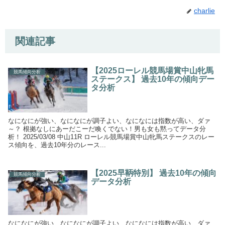
charlie
関連記事
【2025ローレル競馬場賞中山牝馬
競馬傾向分析
ステークス】 過去10年の傾向デー
タ分析
なになにが強い、なになにが調子よい、なになには指数が高い、ダァ
～？ 根拠なしにあーだこーだ喚くでない！男も女も黙ってデータ分
析！ 2025/03/08 中山11R ローレル競馬場賞中山牝馬ステークスのレー
ス傾向を、過去10年分のレース...
【2025早鞆特別】 過去10年の傾向
競馬傾向分析
データ分析
なになにが強い、なになにが調子よい、なになには指数が高い、ダァ