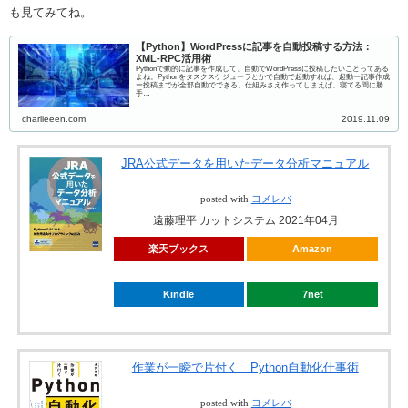
も見てみてね。
【Python】WordPressに記事を自動投稿する方法：
XML-RPC活用術
Pythonで動的に記事を作成して、自動でWordPressに投稿したいことってある
よね。Pythonをタスクスケジューラとかで自動で起動すれば、起動ー記事作成
ー投稿までが全部自動でできる。仕組みさえ作ってしまえば、寝てる間に勝
手…
charlieeen.com
2019.11.09
JRA公式データを用いたデータ分析マニュアル
posted with
ヨメレバ
遠藤理平 カットシステム 2021年04月
楽天ブックス
Amazon
Kindle
7net
作業が一瞬で片付く Python自動化仕事術
posted with
ヨメレバ