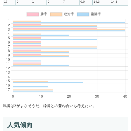
17
0
1
0
7
0.0
14.3
14.3
馬番は3がよさそうだ。枠番との兼ね合いも考えたい。
人気傾向