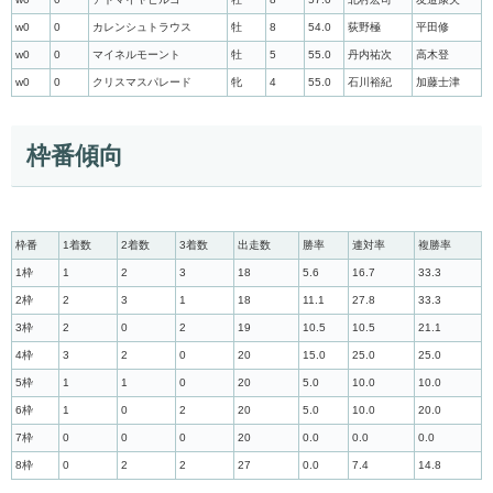
w0
0
カレンシュトラウス
牡
8
54.0
荻野極
平田修
w0
0
マイネルモーント
牡
5
55.0
丹内祐次
高木登
w0
0
クリスマスパレード
牝
4
55.0
石川裕紀
加藤士津
枠番傾向
枠番
1着数
2着数
3着数
出走数
勝率
連対率
複勝率
1枠
1
2
3
18
5.6
16.7
33.3
2枠
2
3
1
18
11.1
27.8
33.3
3枠
2
0
2
19
10.5
10.5
21.1
4枠
3
2
0
20
15.0
25.0
25.0
5枠
1
1
0
20
5.0
10.0
10.0
6枠
1
0
2
20
5.0
10.0
20.0
7枠
0
0
0
20
0.0
0.0
0.0
8枠
0
2
2
27
0.0
7.4
14.8