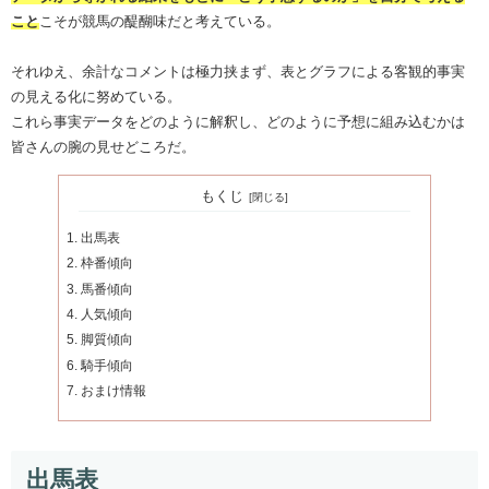
こと
こそが競馬の醍醐味だと考えている。
それゆえ、余計なコメントは極力挟まず、表とグラフによる客観的事実
の見える化に努めている。
これら事実データをどのように解釈し、どのように予想に組み込むかは
皆さんの腕の見せどころだ。
もくじ
出馬表
枠番傾向
馬番傾向
人気傾向
脚質傾向
騎手傾向
おまけ情報
出馬表