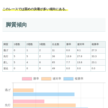
このレースでは固めの決着が多い傾向にある。
脚質傾向
脚質
1着数
2着数
3着数
出走数
勝率
連対率
複勝率
逃げ
0
1
2
11
0.0
9.1
27.3
先行
5
5
2
36
13.9
27.8
33.3
差し
5
4
6
65
7.7
13.8
23.1
追込
0
0
0
49
0.0
0.0
0.0