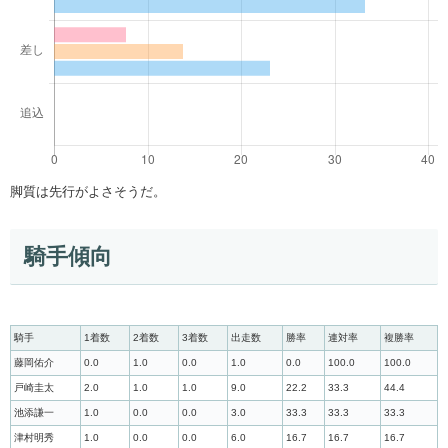
脚質は先行がよさそうだ。
騎手傾向
騎手
1着数
2着数
3着数
出走数
勝率
連対率
複勝率
藤岡佑介
0.0
1.0
0.0
1.0
0.0
100.0
100.0
戸崎圭太
2.0
1.0
1.0
9.0
22.2
33.3
44.4
池添謙一
1.0
0.0
0.0
3.0
33.3
33.3
33.3
津村明秀
1.0
0.0
0.0
6.0
16.7
16.7
16.7