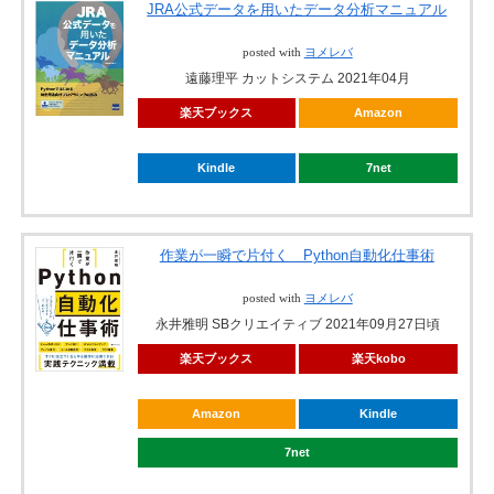
JRA公式データを用いたデータ分析マニュアル
posted with
ヨメレバ
遠藤理平 カットシステム 2021年04月
楽天ブックス
Amazon
Kindle
7net
作業が一瞬で片付く Python自動化仕事術
posted with
ヨメレバ
永井雅明 SBクリエイティブ 2021年09月27日頃
楽天ブックス
楽天kobo
Amazon
Kindle
7net