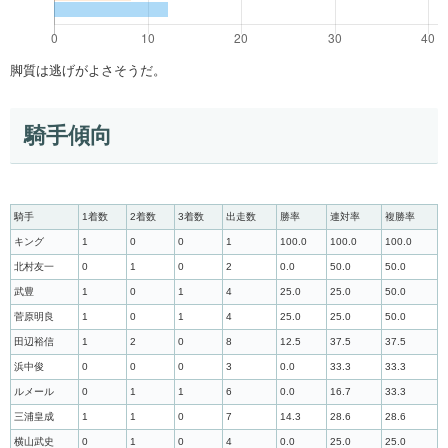
脚質は逃げがよさそうだ。
騎手傾向
騎手
1着数
2着数
3着数
出走数
勝率
連対率
複勝率
キング
1
0
0
1
100.0
100.0
100.0
北村友一
0
1
0
2
0.0
50.0
50.0
武豊
1
0
1
4
25.0
25.0
50.0
菅原明良
1
0
1
4
25.0
25.0
50.0
田辺裕信
1
2
0
8
12.5
37.5
37.5
浜中俊
0
0
0
3
0.0
33.3
33.3
ルメール
0
1
1
6
0.0
16.7
33.3
三浦皇成
1
1
0
7
14.3
28.6
28.6
横山武史
0
1
0
4
0.0
25.0
25.0