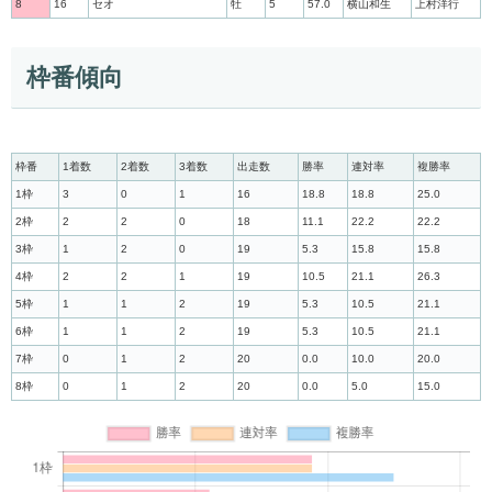
8
16
セオ
牡
5
57.0
横山和生
上村洋行
枠番傾向
枠番
1着数
2着数
3着数
出走数
勝率
連対率
複勝率
1枠
3
0
1
16
18.8
18.8
25.0
2枠
2
2
0
18
11.1
22.2
22.2
3枠
1
2
0
19
5.3
15.8
15.8
4枠
2
2
1
19
10.5
21.1
26.3
5枠
1
1
2
19
5.3
10.5
21.1
6枠
1
1
2
19
5.3
10.5
21.1
7枠
0
1
2
20
0.0
10.0
20.0
8枠
0
1
2
20
0.0
5.0
15.0