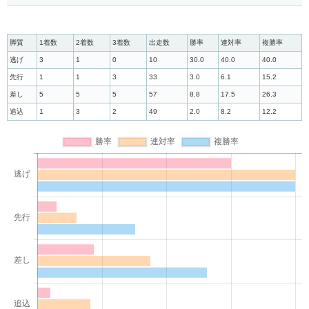
脚質
1着数
2着数
3着数
出走数
勝率
連対率
複勝率
逃げ
3
1
0
10
30.0
40.0
40.0
先行
1
1
3
33
3.0
6.1
15.2
差し
5
5
5
57
8.8
17.5
26.3
追込
1
3
2
49
2.0
8.2
12.2