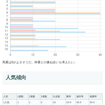
馬番は6がよさそうだ。枠番との兼ね合いも考えたい。
人気傾向
人気
1着数
2着数
3着数
出走数
勝率
連対率
複勝率
1人気
1
1
2
10
10.0
30.0
50.0