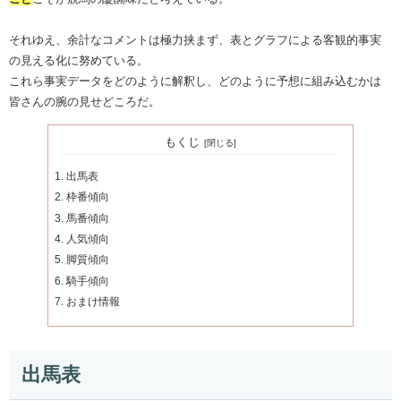
それゆえ、余計なコメントは極力挟まず、表とグラフによる客観的事実
の見える化に努めている。
これら事実データをどのように解釈し、どのように予想に組み込むかは
皆さんの腕の見せどころだ。
もくじ
出馬表
枠番傾向
馬番傾向
人気傾向
脚質傾向
騎手傾向
おまけ情報
出馬表