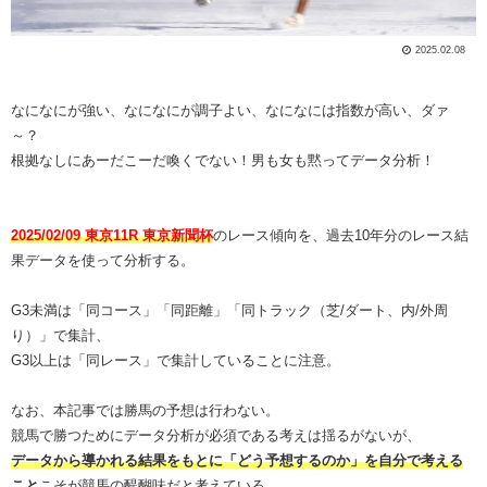
2025.02.08
なになにが強い、なになにが調子よい、なになには指数が高い、ダァ
～？
根拠なしにあーだこーだ喚くでない！男も女も黙ってデータ分析！
2025/02/09 東京11R 東京新聞杯
のレース傾向を、過去10年分のレース結
果データを使って分析する。
G3未満は「同コース」「同距離」「同トラック（芝/ダート、内/外周
り）」で集計、
G3以上は「同レース」で集計していることに注意。
なお、本記事では勝馬の予想は行わない。
競馬で勝つためにデータ分析が必須である考えは揺るがないが、
データから導かれる結果をもとに「どう予想するのか」を自分で考える
こと
こそが競馬の醍醐味だと考えている。