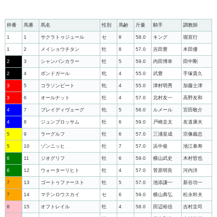
枠番
馬番
馬名
性別
馬齢
斤量
騎手
調教師
1
1
サクラトゥジュール
セ
8
58.0
キング
堀宣行
1
2
メイショウチタン
牡
8
57.0
吉田豊
本田優
2
3
シャンパンカラー
牡
5
59.0
内田博幸
田中剛
2
4
ボンドガール
牝
4
55.0
武豊
手塚貴久
3
5
コラソンビート
牝
4
55.0
津村明秀
加藤士津
3
6
オールナット
牡
4
57.0
北村友一
高野友和
4
7
ブレイディヴェーグ
牝
5
56.0
ルメール
宮田敬介
4
8
ジュンブロッサム
牡
6
59.0
戸崎圭太
友道康夫
5
9
ラーグルフ
牡
6
57.0
三浦皇成
宗像義忠
5
10
ゾンニッヒ
牡
7
57.0
浜中俊
池江泰寿
6
11
ジオグリフ
牡
6
59.0
横山武史
木村哲也
6
12
ウォーターリヒト
牡
4
57.0
菅原明良
河内洋
7
13
ゴートゥファースト
牡
5
57.0
池添謙一
新谷功一
7
14
マテンロウスカイ
セ
6
59.0
横山典弘
松永幹夫
8
15
オフトレイル
牡
4
58.0
田辺裕信
吉村圭司