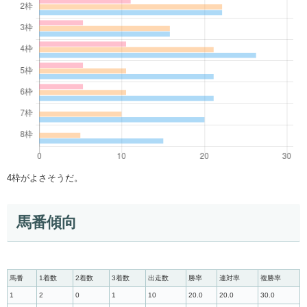
4枠がよさそうだ。
馬番傾向
馬番
1着数
2着数
3着数
出走数
勝率
連対率
複勝率
1
2
0
1
10
20.0
20.0
30.0