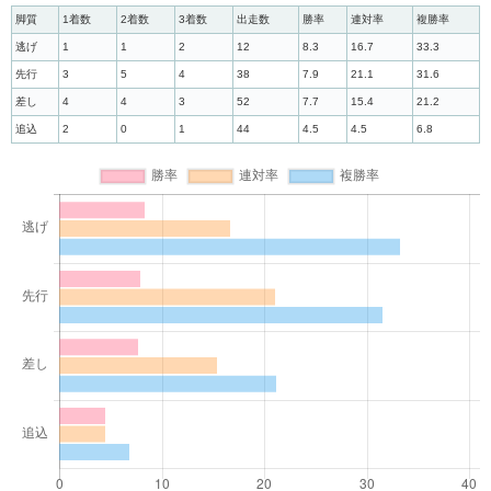
脚質
1着数
2着数
3着数
出走数
勝率
連対率
複勝率
逃げ
1
1
2
12
8.3
16.7
33.3
先行
3
5
4
38
7.9
21.1
31.6
差し
4
4
3
52
7.7
15.4
21.2
追込
2
0
1
44
4.5
4.5
6.8