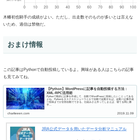
木幡初也騎手の成績がよい。ただし、出走数そのものが多いとは言えな
いため、過信は禁物だ。
おまけ情報
この記事はPythonで自動投稿しているよ。興味がある人はこちらの記事
も見てみてね。
【Python】WordPressに記事を自動投稿する方法：
XML-RPC活用術
Pythonで動的に記事を作成して、自動でWordPressに投稿したいことってある
よね。Pythonをタスクスケジューラとかで自動で起動すれば、起動ー記事作成
ー投稿までが全部自動でできる。仕組みさえ作ってしまえば、寝てる間に勝
手…
charlieeen.com
2019.11.09
JRA公式データを用いたデータ分析マニュアル