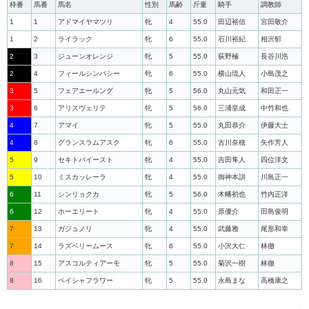
枠番
馬番
馬名
性別
馬齢
斤量
騎手
調教師
1
1
アドマイヤマツリ
牝
4
55.0
田辺裕信
宮田敬介
1
2
ライラック
牝
6
55.0
石川裕紀
相沢郁
2
3
ジューンオレンジ
牝
5
55.0
荻野極
長谷川浩
2
4
フィールシンパシー
牝
6
55.0
横山琉人
小島茂之
3
5
フェアエールング
牝
5
56.0
丸山元気
和田正一
3
6
アリスヴェリテ
牝
5
56.0
三浦皇成
中竹和也
4
7
アマイ
牝
5
55.0
丸田恭介
伊藤大士
4
8
グランスラムアスク
牝
6
55.0
古川奈穂
矢作芳人
5
9
セキトバイースト
牝
4
55.0
吉田隼人
四位洋文
5
10
ミスカッレーラ
牝
4
55.0
御神本訓
川島正一
6
11
シンリョクカ
牝
5
56.0
木幡初也
竹内正洋
6
12
ホーエリート
牝
4
55.0
原優介
田島俊明
7
13
ガジュノリ
牝
4
55.0
武藤雅
尾形和幸
7
14
ラズベリームース
牝
6
55.0
小沢大仁
林徹
8
15
アスコルティアーモ
牝
5
55.0
菊沢一樹
林徹
8
16
ペイシャフラワー
牝
5
55.0
永島まな
高橋康之