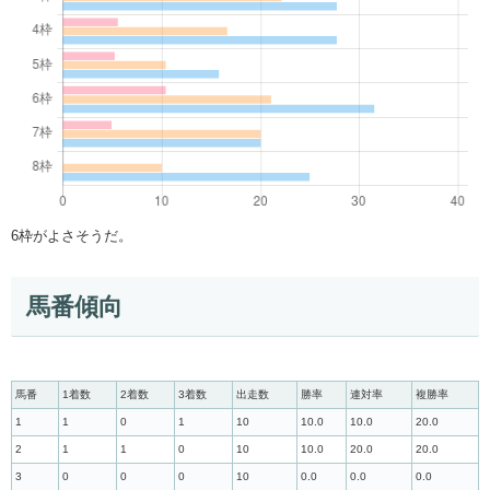
6枠がよさそうだ。
馬番傾向
馬番
1着数
2着数
3着数
出走数
勝率
連対率
複勝率
1
1
0
1
10
10.0
10.0
20.0
2
1
1
0
10
10.0
20.0
20.0
3
0
0
0
10
0.0
0.0
0.0