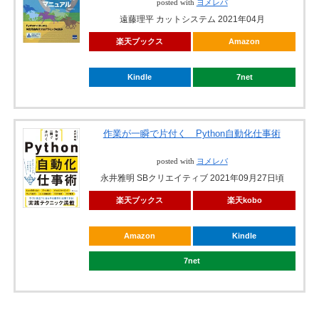
posted with
ヨメレバ
遠藤理平 カットシステム 2021年04月
楽天ブックス
Amazon
Kindle
7net
作業が一瞬で片付く Python自動化仕事術
posted with
ヨメレバ
永井雅明 SBクリエイティブ 2021年09月27日頃
楽天ブックス
楽天kobo
Amazon
Kindle
7net