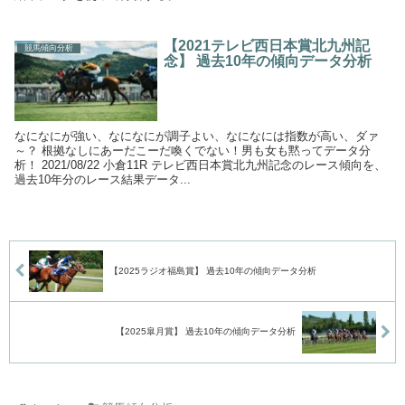
【2021テレビ西日本賞北九州記
競馬傾向分析
念】 過去10年の傾向データ分析
なになにが強い、なになにが調子よい、なになには指数が高い、ダァ
～？ 根拠なしにあーだこーだ喚くでない！男も女も黙ってデータ分
析！ 2021/08/22 小倉11R テレビ西日本賞北九州記念のレース傾向を、
過去10年分のレース結果データ...
【2025ラジオ福島賞】 過去10年の傾向データ分析
【2025皐月賞】 過去10年の傾向データ分析