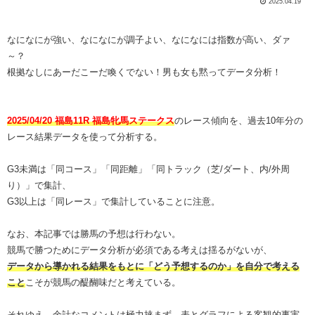
2025.04.19
なになにが強い、なになにが調子よい、なになには指数が高い、ダァ
～？
根拠なしにあーだこーだ喚くでない！男も女も黙ってデータ分析！
2025/04/20 福島11R 福島牝馬ステークス
のレース傾向を、過去10年分の
レース結果データを使って分析する。
G3未満は「同コース」「同距離」「同トラック（芝/ダート、内/外周
り）」で集計、
G3以上は「同レース」で集計していることに注意。
なお、本記事では勝馬の予想は行わない。
競馬で勝つためにデータ分析が必須である考えは揺るがないが、
データから導かれる結果をもとに「どう予想するのか」を自分で考える
こと
こそが競馬の醍醐味だと考えている。
それゆえ、余計なコメントは極力挟まず、表とグラフによる客観的事実