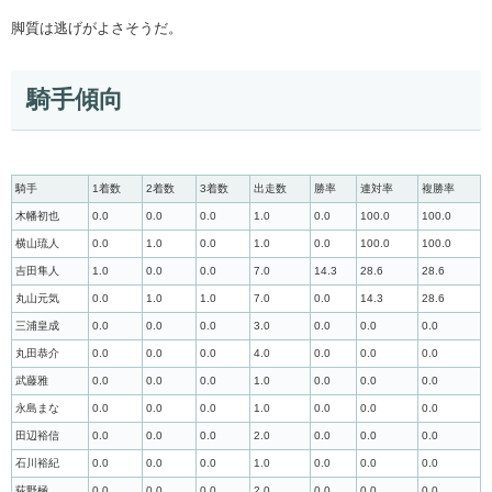
脚質は逃げがよさそうだ。
騎手傾向
騎手
1着数
2着数
3着数
出走数
勝率
連対率
複勝率
木幡初也
0.0
0.0
0.0
1.0
0.0
100.0
100.0
横山琉人
0.0
1.0
0.0
1.0
0.0
100.0
100.0
吉田隼人
1.0
0.0
0.0
7.0
14.3
28.6
28.6
丸山元気
0.0
1.0
1.0
7.0
0.0
14.3
28.6
三浦皇成
0.0
0.0
0.0
3.0
0.0
0.0
0.0
丸田恭介
0.0
0.0
0.0
4.0
0.0
0.0
0.0
武藤雅
0.0
0.0
0.0
1.0
0.0
0.0
0.0
永島まな
0.0
0.0
0.0
1.0
0.0
0.0
0.0
田辺裕信
0.0
0.0
0.0
2.0
0.0
0.0
0.0
石川裕紀
0.0
0.0
0.0
1.0
0.0
0.0
0.0
荻野極
0.0
0.0
0.0
2.0
0.0
0.0
0.0