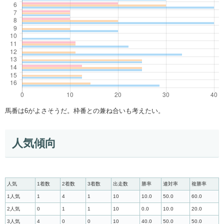
馬番は6がよさそうだ。枠番との兼ね合いも考えたい。
人気傾向
人気
1着数
2着数
3着数
出走数
勝率
連対率
複勝率
1人気
1
4
1
10
10.0
50.0
60.0
2人気
0
1
1
10
0.0
10.0
20.0
3人気
4
0
0
10
40.0
50.0
50.0