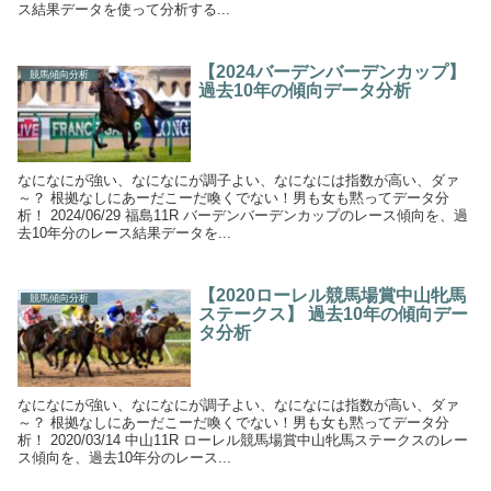
ス結果データを使って分析する...
【2024バーデンバーデンカップ】
競馬傾向分析
過去10年の傾向データ分析
なになにが強い、なになにが調子よい、なになには指数が高い、ダァ
～？ 根拠なしにあーだこーだ喚くでない！男も女も黙ってデータ分
析！ 2024/06/29 福島11R バーデンバーデンカップのレース傾向を、過
去10年分のレース結果データを...
【2020ローレル競馬場賞中山牝馬
競馬傾向分析
ステークス】 過去10年の傾向デー
タ分析
なになにが強い、なになにが調子よい、なになには指数が高い、ダァ
～？ 根拠なしにあーだこーだ喚くでない！男も女も黙ってデータ分
析！ 2020/03/14 中山11R ローレル競馬場賞中山牝馬ステークスのレー
ス傾向を、過去10年分のレース...