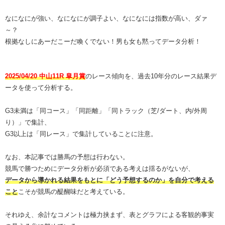
なになにが強い、なになにが調子よい、なになには指数が高い、ダァ
～？
根拠なしにあーだこーだ喚くでない！男も女も黙ってデータ分析！
2025/04/20 中山11R 皐月賞
のレース傾向を、過去10年分のレース結果デ
ータを使って分析する。
G3未満は「同コース」「同距離」「同トラック（芝/ダート、内/外周
り）」で集計、
G3以上は「同レース」で集計していることに注意。
なお、本記事では勝馬の予想は行わない。
競馬で勝つためにデータ分析が必須である考えは揺るがないが、
データから導かれる結果をもとに「どう予想するのか」を自分で考える
こと
こそが競馬の醍醐味だと考えている。
それゆえ、余計なコメントは極力挟まず、表とグラフによる客観的事実