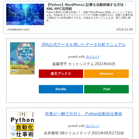
【Python】WordPressに記事を自動投稿する方法：
XML-RPC活用術
Pythonで動的に記事を作成して、自動でWordPressに投稿したいことってある
よね。Pythonをタスクスケジューラとかで自動で起動すれば、起動ー記事作成
ー投稿までが全部自動でできる。仕組みさえ作ってしまえば、寝てる間に勝
手…
charlieeen.com
2019.11.09
JRA公式データを用いたデータ分析マニュアル
posted with
ヨメレバ
遠藤理平 カットシステム 2021年04月
楽天ブックス
Amazon
Kindle
7net
作業が一瞬で片付く Python自動化仕事術
posted with
ヨメレバ
永井雅明 SBクリエイティブ 2021年09月27日頃