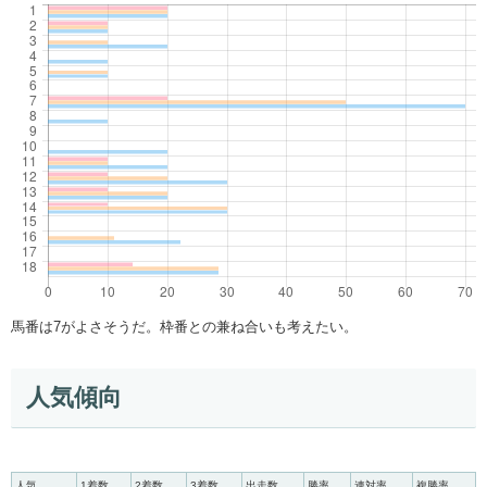
馬番は7がよさそうだ。枠番との兼ね合いも考えたい。
人気傾向
人気
1着数
2着数
3着数
出走数
勝率
連対率
複勝率