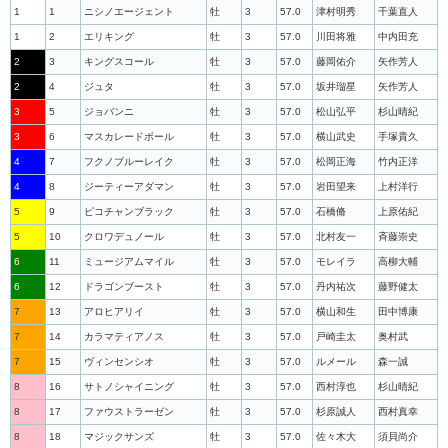
1
1
ニシノエージェント
牡
3
57.0
津村明秀
千葉直人
1
2
エリキング
牡
3
57.0
川田将雅
中内田充
2
3
キングスコール
牡
3
57.0
藤岡佑介
矢作芳人
2
4
ジュタ
牡
3
57.0
坂井瑠星
矢作芳人
3
5
ジョバンニ
牡
3
57.0
松山弘平
杉山晴紀
3
6
マスカレードボール
牡
3
57.0
横山武史
手塚貴久
4
7
フクノブルーレイク
牡
3
57.0
松岡正海
竹内正洋
4
8
ジーティーアダマン
牡
3
57.0
岩田望来
上村洋行
5
9
ピコチャンブラック
牡
3
57.0
石橋脩
上原佑紀
5
10
クロワデュノール
牡
3
57.0
北村友一
斉藤崇史
6
11
ミュージアムマイル
牡
3
57.0
モレイラ
高柳大輔
6
12
ドラゴンブースト
牡
3
57.0
丹内祐次
藤野健太
7
13
アロヒアリイ
牡
3
57.0
横山和生
田中博康
7
14
カラマティアノス
牡
3
57.0
戸崎圭太
奥村武
7
15
ヴィンセンシオ
牡
3
57.0
ルメール
森一誠
8
16
サトノシャイニング
牡
3
57.0
西村淳也
杉山晴紀
8
17
ファウストラーゼン
牡
3
57.0
杉原誠人
西村真幸
8
18
マジックサンズ
牡
3
57.0
佐々木大
須貝尚介