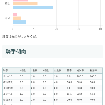
脚質は先行がよさそうだ。
騎手傾向
騎手
1着数
2着数
3着数
出走数
勝率
連対率
複勝率
モレイラ
0.0
1.0
0.0
1.0
0.0
100.0
100.0
横山武史
2.0
0.0
0.0
4.0
50.0
50.0
50.0
川田将雅
0.0
2.0
1.0
6.0
0.0
33.3
50.0
ルメール
1.0
1.0
2.0
9.0
11.1
22.2
44.4
松山弘平
1.0
1.0
0.0
5.0
20.0
40.0
40.0