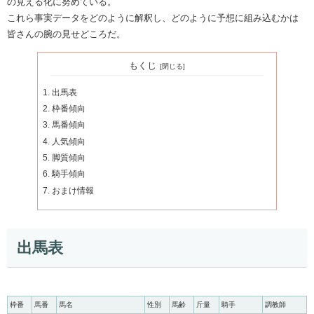
の見える化に努めている。
これら事実データをどのように解釈し、どのように予想に組み込むかは
皆さんの腕の見せどころだ。
もくじ
出馬表
枠番傾向
馬番傾向
人気傾向
脚質傾向
騎手傾向
おまけ情報
出馬表
枠番
馬番
馬名
性別
馬齢
斤量
騎手
調教師