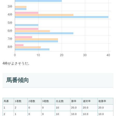
4枠がよさそうだ。
馬番傾向
馬番
1着数
2着数
3着数
出走数
勝率
連対率
複勝率
1
2
0
0
10
20.0
20.0
20.0
2
1
0
0
10
10.0
10.0
10.0