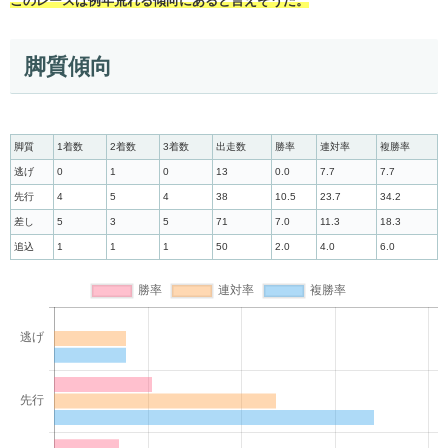
このレースは例年荒れる傾向にあると言えそうだ。
脚質傾向
脚質
1着数
2着数
3着数
出走数
勝率
連対率
複勝率
逃げ
0
1
0
13
0.0
7.7
7.7
先行
4
5
4
38
10.5
23.7
34.2
差し
5
3
5
71
7.0
11.3
18.3
追込
1
1
1
50
2.0
4.0
6.0