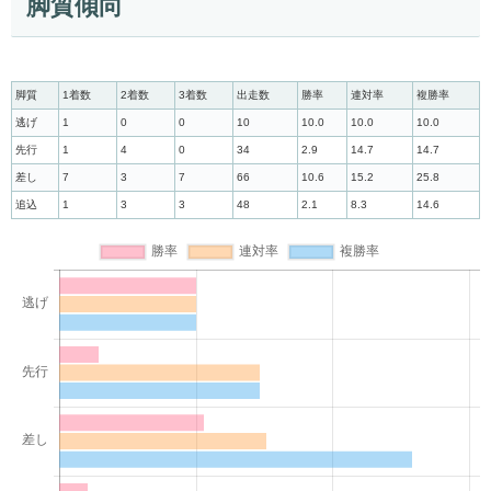
脚質傾向
脚質
1着数
2着数
3着数
出走数
勝率
連対率
複勝率
逃げ
1
0
0
10
10.0
10.0
10.0
先行
1
4
0
34
2.9
14.7
14.7
差し
7
3
7
66
10.6
15.2
25.8
追込
1
3
3
48
2.1
8.3
14.6