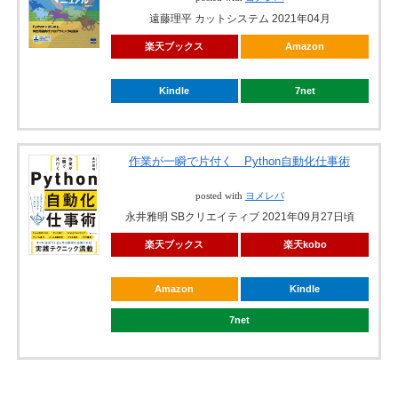
遠藤理平 カットシステム 2021年04月
楽天ブックス
Amazon
Kindle
7net
作業が一瞬で片付く Python自動化仕事術
posted with
ヨメレバ
永井雅明 SBクリエイティブ 2021年09月27日頃
楽天ブックス
楽天kobo
Amazon
Kindle
7net