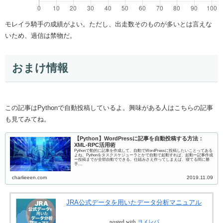
モレイラ騎手の成績がよい。ただし、出走数そのものが多いとは言えな
いため、過信は禁物だ。
おまけ情報
この記事はPythonで自動投稿しているよ。興味がある人はこちらの記事
も見てみてね。
【Python】WordPressに記事を自動投稿する方法：
XML-RPC活用術
Pythonで動的に記事を作成して、自動でWordPressに投稿したいことってある
よね。Pythonをタスクスケジューラとかで自動で起動すれば、起動ー記事作成
ー投稿までが全部自動でできる。仕組みさえ作ってしまえば、寝てる間に勝
手…
charlieeen.com
2019.11.09
JRA公式データを用いたデータ分析マニュアル
posted with
ヨメレバ