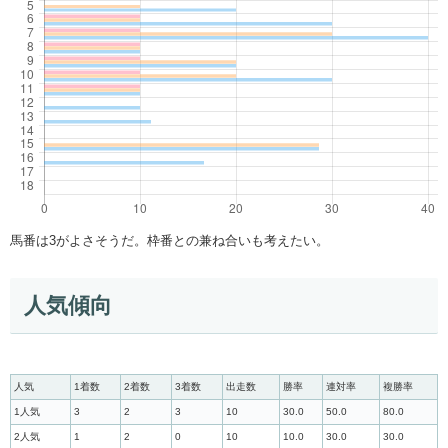
馬番は3がよさそうだ。枠番との兼ね合いも考えたい。
人気傾向
人気
1着数
2着数
3着数
出走数
勝率
連対率
複勝率
1人気
3
2
3
10
30.0
50.0
80.0
2人気
1
2
0
10
10.0
30.0
30.0