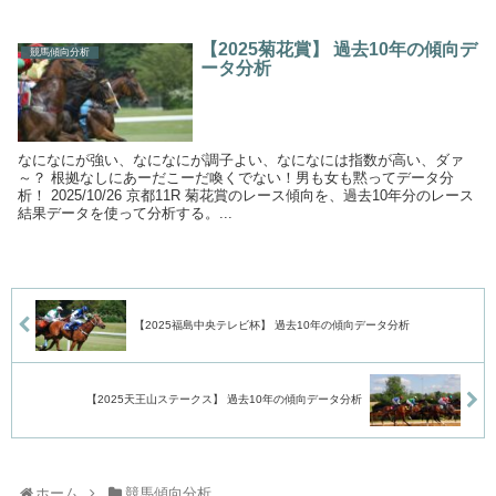
【2025菊花賞】 過去10年の傾向デ
競馬傾向分析
ータ分析
なになにが強い、なになにが調子よい、なになには指数が高い、ダァ
～？ 根拠なしにあーだこーだ喚くでない！男も女も黙ってデータ分
析！ 2025/10/26 京都11R 菊花賞のレース傾向を、過去10年分のレース
結果データを使って分析する。...
【2025福島中央テレビ杯】 過去10年の傾向データ分析
【2025天王山ステークス】 過去10年の傾向データ分析
ホーム
競馬傾向分析