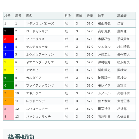
枠番
馬番
馬名
性別
馬齢
斤量
騎手
調教師
1
1
マテンロウバローズ
牡
3
57.0
横山典弘
昆貢
2
2
ロードガレリア
牡
3
57.0
高杉吏麒
藤岡健一
3
3
フィーリウス
牡
3
57.0
木幡巧也
手塚貴久
4
4
ゲルチュタール
牡
3
57.0
シュタル
杉山晴紀
4
5
ホウオウアートマン
牡
3
57.0
戸崎圭太
矢作芳人
5
6
ヤマニンブークリエ
牡
3
57.0
津村明秀
松永幹夫
5
7
アマキヒ
牡
3
57.0
横山武史
国枝栄
6
8
ガルダイア
牡
3
57.0
池添謙一
国枝栄
6
9
ファイアンクランツ
牡
3
57.0
モレイラ
堀宣行
7
10
エネルジコ
牡
3
57.0
ルメール
高柳瑞樹
7
11
レッドバンデ
牡
3
57.0
佐々木大
大竹正博
8
12
スワローシチー
牡
3
57.0
田辺裕信
相沢郁
8
13
パッションリッチ
牡
3
57.0
菅原明良
久保田貴
枠番傾向