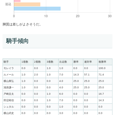
脚質は差しがよさそうだ。
騎手傾向
騎手
1着数
2着数
3着数
出走数
勝率
連対率
複勝率
モレイラ
0.0
0.0
1.0
1.0
0.0
0.0
100.0
ルメール
1.0
2.0
1.0
7.0
14.3
57.1
71.4
横山典弘
1.0
0.0
0.0
4.0
25.0
25.0
25.0
池添謙一
1.0
0.0
0.0
4.0
25.0
25.0
25.0
戸崎圭太
0.0
0.0
1.0
6.0
0.0
0.0
16.7
田辺裕信
0.0
0.0
1.0
7.0
0.0
0.0
14.3
シュタル
0.0
0.0
0.0
1.0
0.0
0.0
0.0
横山武史
0.0
0.0
0.0
3.0
0.0
0.0
0.0