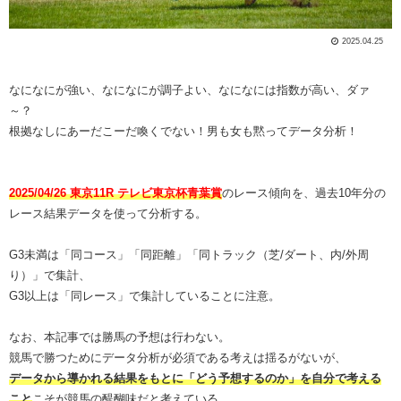
2025.04.25
なになにが強い、なになにが調子よい、なになには指数が高い、ダァ
～？
根拠なしにあーだこーだ喚くでない！男も女も黙ってデータ分析！
2025/04/26 東京11R テレビ東京杯青葉賞
のレース傾向を、過去10年分の
レース結果データを使って分析する。
G3未満は「同コース」「同距離」「同トラック（芝/ダート、内/外周
り）」で集計、
G3以上は「同レース」で集計していることに注意。
なお、本記事では勝馬の予想は行わない。
競馬で勝つためにデータ分析が必須である考えは揺るがないが、
データから導かれる結果をもとに「どう予想するのか」を自分で考える
こと
こそが競馬の醍醐味だと考えている。