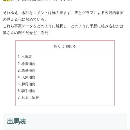
それゆえ、余計なコメントは極力挟まず、表とグラフによる客観的事実
の見える化に努めている。
これら事実データをどのように解釈し、どのように予想に組み込むかは
皆さんの腕の見せどころだ。
もくじ
出馬表
枠番傾向
馬番傾向
人気傾向
脚質傾向
騎手傾向
おまけ情報
出馬表