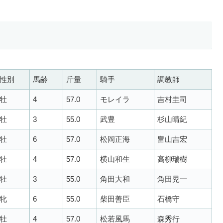
性別
馬齢
斤量
騎手
調教師
牡
4
57.0
モレイラ
吉村圭司
牡
3
55.0
武豊
杉山晴紀
牡
6
57.0
松岡正海
畠山吉宏
牡
4
57.0
横山和生
高柳瑞樹
牡
3
55.0
角田大和
角田晃一
牝
6
55.0
柴田善臣
石橋守
牡
4
57.0
松若風馬
森秀行