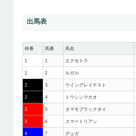
出馬表
枠番
馬番
馬名
1
1
エクセトラ
1
2
ルガル
2
3
ウイングレイテスト
2
4
トウシンマカオ
3
5
タマモブラックタイ
3
6
スマートリアン
4
7
デュガ