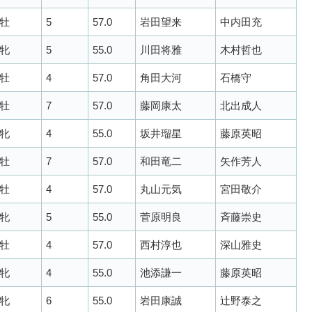
牡
5
57.0
岩田望来
中内田充
牝
5
55.0
川田将雅
木村哲也
牡
4
57.0
角田大河
石橋守
牡
7
57.0
藤岡康太
北出成人
牝
4
55.0
坂井瑠星
藤原英昭
牡
7
57.0
和田竜二
矢作芳人
牡
4
57.0
丸山元気
宮田敬介
牝
5
55.0
菅原明良
斉藤崇史
牡
4
57.0
西村淳也
深山雅史
牝
4
55.0
池添謙一
藤原英昭
牝
6
55.0
岩田康誠
辻野泰之