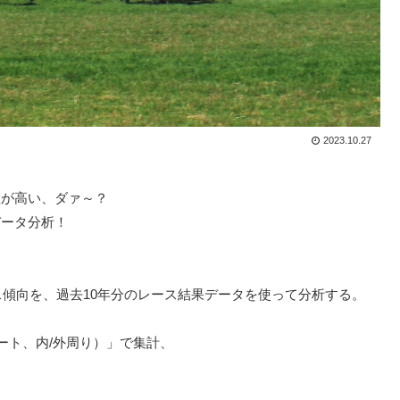
2023.10.27
数が高い、ダァ～？
データ分析！
ス傾向を、過去10年分のレース結果データを使って分析する。
ート、内/外周り）」で集計、