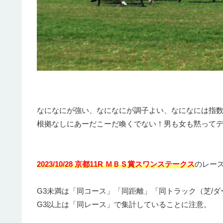
なになにが強い、なになにが調子よい、なになには指
根拠なしにあーだこーだ喚くでない！男も女も黙って
2023/10/28 京都11R ＭＢＳ賞スワンステークス
のレー
G3未満は「同コース」「同距離」「同トラック（芝/ダ
G3以上は「同レース」で集計していることに注意。