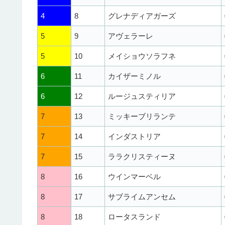
4
8
グレナディアガーズ
5
9
アヴェラーレ
5
10
メイショウソラフネ
6
11
カイザーミノル
6
12
ルージュスティリア
7
13
ミッキーブリランテ
7
14
インダストリア
7
15
ララクリスティーヌ
8
16
ウインマーベル
8
17
サブライムアンセム
8
18
ロータスランド