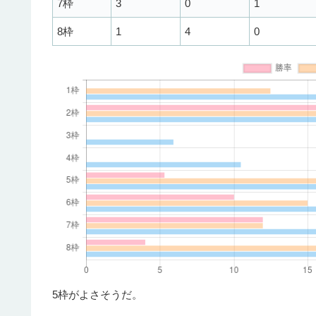
7枠
3
0
1
8枠
1
4
0
5枠がよさそうだ。