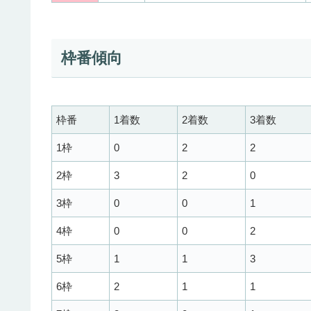
枠番傾向
枠番
1着数
2着数
3着数
1枠
0
2
2
2枠
3
2
0
3枠
0
0
1
4枠
0
0
2
5枠
1
1
3
6枠
2
1
1