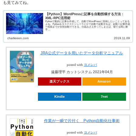
も見てみてね。
【Python】WordPressに記事を自動投稿する方法：
XML-RPC活用術
Pythonで動的に記事を作成して、自動でWordPressに投稿したいことってある
よね。Pythonをタスクスケジューラとかで自動で起動すれば、起動ー記事作成
ー投稿までが全部自動でできる。仕組みさえ作ってしまえば、寝てる間に勝
手…
charlieeen.com
2019.11.09
JRA公式データを用いたデータ分析マニュアル
posted with
ヨメレバ
遠藤理平 カットシステム 2021年04月
楽天ブックス
Amazon
Kindle
7net
作業が一瞬で片付く Python自動化仕事術
posted with
ヨメレバ