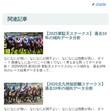
charlie
関連記事
【2025韋駄天ステークス】 過去10
競馬傾向分析
年の傾向データ分析
なになにが強い、なになにが調子よい、なになには指数が高い、ダァ
～？ 根拠なしにあーだこーだ喚くでない！男も女も黙ってデータ分
析！ 2025/05/25 新潟11R 韋駄天ステークスのレース傾向を、過去10年
分のレース結果データを使って...
【2020北九州短距離ステークス】
競馬傾向分析
過去10年の傾向データ分析
なになにが強い、なになにが調子よい、なになには指数が高い、ダァ