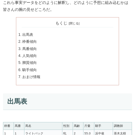
これら事実データをどのように解釈し、どのように予想に組み込むかは
皆さんの腕の見せどころだ。
もくじ
出馬表
枠番傾向
馬番傾向
人気傾向
脚質傾向
騎手傾向
おまけ情報
出馬表
枠番
馬番
馬名
性別
馬齢
斤量
騎手
調教師
1
1
ライトバック
牝
2
55.0
浜中俊
茶木太樹