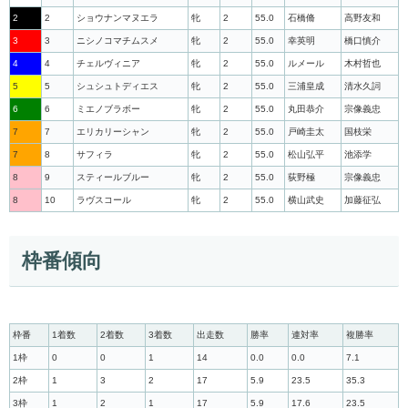
2
2
ショウナンマヌエラ
牝
2
55.0
石橋脩
高野友和
3
3
ニシノコマチムスメ
牝
2
55.0
幸英明
橋口慎介
4
4
チェルヴィニア
牝
2
55.0
ルメール
木村哲也
5
5
シュシュトディエス
牝
2
55.0
三浦皇成
清水久詞
6
6
ミエノブラボー
牝
2
55.0
丸田恭介
宗像義忠
7
7
エリカリーシャン
牝
2
55.0
戸崎圭太
国枝栄
7
8
サフィラ
牝
2
55.0
松山弘平
池添学
8
9
スティールブルー
牝
2
55.0
荻野極
宗像義忠
8
10
ラヴスコール
牝
2
55.0
横山武史
加藤征弘
枠番傾向
枠番
1着数
2着数
3着数
出走数
勝率
連対率
複勝率
1枠
0
0
1
14
0.0
0.0
7.1
2枠
1
3
2
17
5.9
23.5
35.3
3枠
1
2
1
17
5.9
17.6
23.5