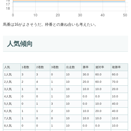
馬番は16がよさそうだ。枠番との兼ね合いも考えたい。
人気傾向
人気
1着数
2着数
3着数
出走数
勝率
連対率
複勝率
1人気
3
3
0
10
30.0
60.0
60.0
2人気
2
4
1
10
20.0
60.0
70.0
3人気
1
0
1
10
10.0
10.0
20.0
4人気
0
0
1
10
0.0
0.0
10.0
5人気
0
1
3
10
0.0
10.0
40.0
6人気
1
1
2
10
10.0
20.0
40.0
7人気
1
0
0
10
10.0
10.0
10.0
8人気
0
0
1
10
0.0
0.0
10.0