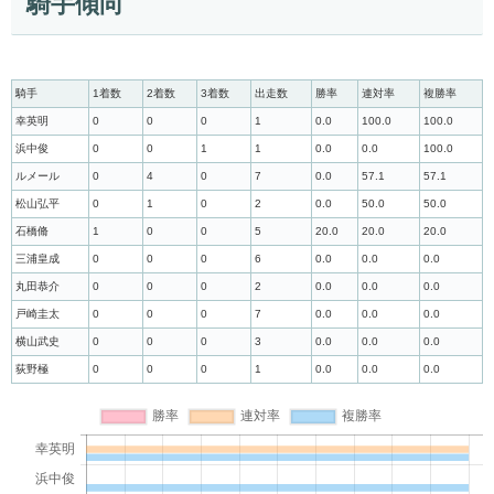
騎手傾向
騎手
1着数
2着数
3着数
出走数
勝率
連対率
複勝率
幸英明
0
0
0
1
0.0
100.0
100.0
浜中俊
0
0
1
1
0.0
0.0
100.0
ルメール
0
4
0
7
0.0
57.1
57.1
松山弘平
0
1
0
2
0.0
50.0
50.0
石橋脩
1
0
0
5
20.0
20.0
20.0
三浦皇成
0
0
0
6
0.0
0.0
0.0
丸田恭介
0
0
0
2
0.0
0.0
0.0
戸崎圭太
0
0
0
7
0.0
0.0
0.0
横山武史
0
0
0
3
0.0
0.0
0.0
荻野極
0
0
0
1
0.0
0.0
0.0