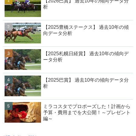
【2026巴賞】 過去10年の傾向データ分
析
【2025豊橋ステークス】 過去10年の傾
向データ分析
【2025札幌日経賞】 過去10年の傾向デ
ータ分析
【2025巴賞】 過去10年の傾向データ分
析
ミラコスタでプロポーズした！計画から
予算・費用までを大公開！～プレゼント
編～