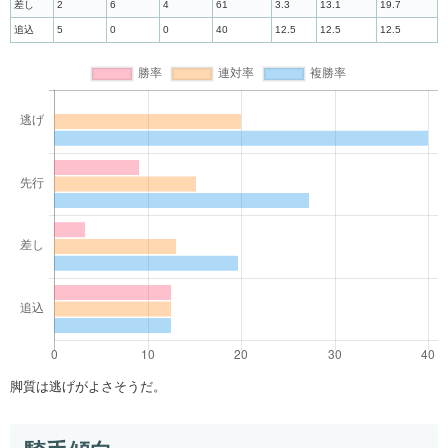
差し
2
6
4
61
3.3
13.1
19.7
追込
5
0
0
40
12.5
12.5
12.5
脚質は逃げがよさそうだ。