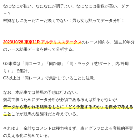
なになにが強い、なになにが調子よい、なになには指数が高い、ダァ
～？
根拠なしにあーだこーだ喚くでない！男も女も黙ってデータ分析！
2023/10/28 東京11R アルテミスステークス
のレース傾向を、過去10年分
のレース結果データを使って分析する。
G3未満は「同コース」「同距離」「同トラック（芝/ダート、内/外周
り）」で集計、
G3以上は「同レース」で集計していることに注意。
なお、本記事では勝馬の予想は行わない。
競馬で勝つためにデータ分析が必須である考えは揺るがないが、
データから導かれる結果をもとに「どう予想するのか」を自分で考える
こと
こそが競馬の醍醐味だと考えている。
それゆえ、余計なコメントは極力挟まず、表とグラフによる客観的事実
の見える化に努めている。