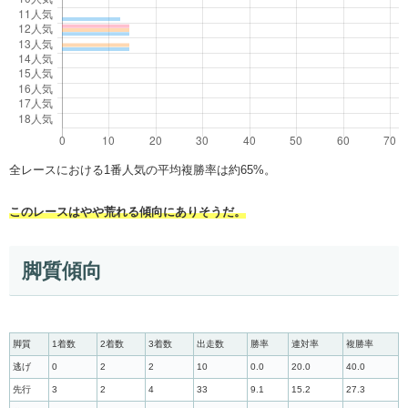
全レースにおける1番人気の平均複勝率は約65%。
このレースはやや荒れる傾向にありそうだ。
脚質傾向
脚質
1着数
2着数
3着数
出走数
勝率
連対率
複勝率
逃げ
0
2
2
10
0.0
20.0
40.0
先行
3
2
4
33
9.1
15.2
27.3