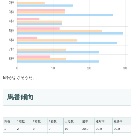
5枠がよさそうだ。
馬番傾向
馬番
1着数
2着数
3着数
出走数
勝率
連対率
複勝率
1
2
0
0
10
20.0
20.0
20.0