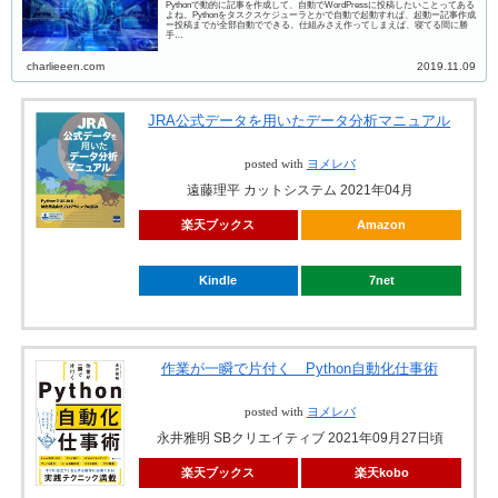
Pythonで動的に記事を作成して、自動でWordPressに投稿したいことってある
よね。Pythonをタスクスケジューラとかで自動で起動すれば、起動ー記事作成
ー投稿までが全部自動でできる。仕組みさえ作ってしまえば、寝てる間に勝
手…
charlieeen.com
2019.11.09
JRA公式データを用いたデータ分析マニュアル
posted with
ヨメレバ
遠藤理平 カットシステム 2021年04月
楽天ブックス
Amazon
Kindle
7net
作業が一瞬で片付く Python自動化仕事術
posted with
ヨメレバ
永井雅明 SBクリエイティブ 2021年09月27日頃
楽天ブックス
楽天kobo