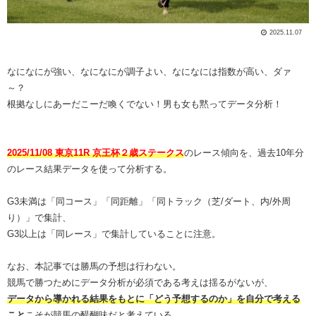
2025.11.07
なになにが強い、なになにが調子よい、なになには指数が高い、ダァ
～？
根拠なしにあーだこーだ喚くでない！男も女も黙ってデータ分析！
2025/11/08 東京11R 京王杯２歳ステークス
のレース傾向を、過去10年分
のレース結果データを使って分析する。
G3未満は「同コース」「同距離」「同トラック（芝/ダート、内/外周
り）」で集計、
G3以上は「同レース」で集計していることに注意。
なお、本記事では勝馬の予想は行わない。
競馬で勝つためにデータ分析が必須である考えは揺るがないが、
データから導かれる結果をもとに「どう予想するのか」を自分で考える
こと
こそが競馬の醍醐味だと考えている。