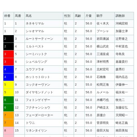
枠番
馬番
馬名
性別
馬齢
斤量
騎手
調教師
1
1
ネネキリマル
牡
2
56.0
佐々木大
河嶋宏樹
1
2
シャオママル
牡
2
56.0
プーシャ
加藤士津
2
3
ルートサーティーン
牡
2
56.0
岩田康誠
辻野泰之
2
4
ミルトベスト
牡
2
56.0
横山武史
中村直也
3
5
シーミハットク
牡
2
56.0
三浦皇成
寺島良
3
6
シュペルリング
牡
2
56.0
津村明秀
嘉藤貴行
4
7
ユウファラオ
牡
2
56.0
北村宏司
森秀行
4
8
ホットゥトロット
牡
2
56.0
石橋脩
堀内岳志
5
9
コックオーヴァン
牝
2
55.0
松岡正海
伊藤伸一
5
10
ダイヤモンドノット
牡
2
56.0
ルメール
福永祐一
6
11
フォトンゲイザー
牡
2
56.0
木幡巧也
牧光二
6
12
フクチャンショウ
牡
2
56.0
戸崎圭太
加藤征弘
7
13
フェーダーローター
牝
2
55.0
原優介
天間昭一
7
14
トワニ
牝
2
55.0
菅原明良
蛯名正義
8
15
リネンタイリン
牡
2
56.0
柴田大知
南田美知