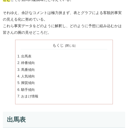
それゆえ、余計なコメントは極力挟まず、表とグラフによる客観的事実
の見える化に努めている。
これら事実データをどのように解釈し、どのように予想に組み込むかは
皆さんの腕の見せどころだ。
もくじ
出馬表
枠番傾向
馬番傾向
人気傾向
脚質傾向
騎手傾向
おまけ情報
出馬表