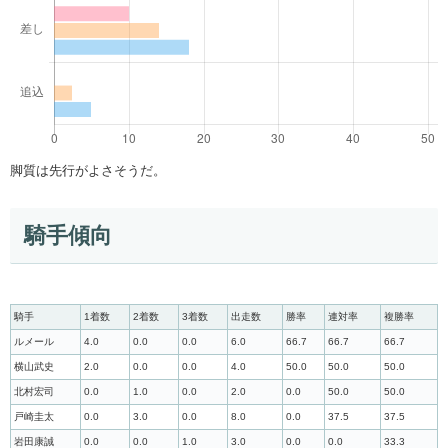
脚質は先行がよさそうだ。
騎手傾向
騎手
1着数
2着数
3着数
出走数
勝率
連対率
複勝率
ルメール
4.0
0.0
0.0
6.0
66.7
66.7
66.7
横山武史
2.0
0.0
0.0
4.0
50.0
50.0
50.0
北村宏司
0.0
1.0
0.0
2.0
0.0
50.0
50.0
戸崎圭太
0.0
3.0
0.0
8.0
0.0
37.5
37.5
岩田康誠
0.0
0.0
1.0
3.0
0.0
0.0
33.3