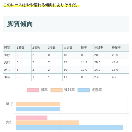
このレースはやや荒れる傾向にありそうだ。
脚質傾向
脚質
1着数
2着数
3着数
出走数
勝率
連対率
複勝率
逃げ
0
2
0
10
0.0
20.0
20.0
先行
5
5
7
35
14.3
28.6
48.6
差し
5
2
2
50
10.0
14.0
18.0
追込
0
1
1
41
0.0
2.4
4.9