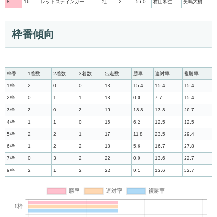
8
16
レッドスティンガー
牡
2
56.0
横山和生
矢嶋大樹
枠番傾向
枠番
1着数
2着数
3着数
出走数
勝率
連対率
複勝率
1枠
2
0
0
13
15.4
15.4
15.4
2枠
0
1
1
13
0.0
7.7
15.4
3枠
2
0
2
15
13.3
13.3
26.7
4枠
1
1
0
16
6.2
12.5
12.5
5枠
2
2
1
17
11.8
23.5
29.4
6枠
1
2
2
18
5.6
16.7
27.8
7枠
0
3
2
22
0.0
13.6
22.7
8枠
2
1
2
22
9.1
13.6
22.7