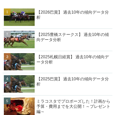
【2026巴賞】 過去10年の傾向データ分
析
【2025豊橋ステークス】 過去10年の傾
向データ分析
【2025札幌日経賞】 過去10年の傾向デ
ータ分析
【2025巴賞】 過去10年の傾向データ分
析
ミラコスタでプロポーズした！計画から
予算・費用までを大公開！～プレゼント
編～