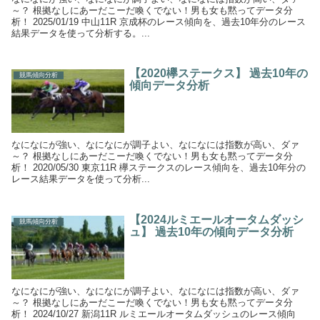
～？ 根拠なしにあーだこーだ喚くでない！男も女も黙ってデータ分
析！ 2025/01/19 中山11R 京成杯のレース傾向を、過去10年分のレース
結果データを使って分析する。...
【2020欅ステークス】 過去10年の
競馬傾向分析
傾向データ分析
なになにが強い、なになにが調子よい、なになには指数が高い、ダァ
～？ 根拠なしにあーだこーだ喚くでない！男も女も黙ってデータ分
析！ 2020/05/30 東京11R 欅ステークスのレース傾向を、過去10年分の
レース結果データを使って分析...
【2024ルミエールオータムダッシ
競馬傾向分析
ュ】 過去10年の傾向データ分析
なになにが強い、なになにが調子よい、なになには指数が高い、ダァ
～？ 根拠なしにあーだこーだ喚くでない！男も女も黙ってデータ分
析！ 2024/10/27 新潟11R ルミエールオータムダッシュのレース傾向