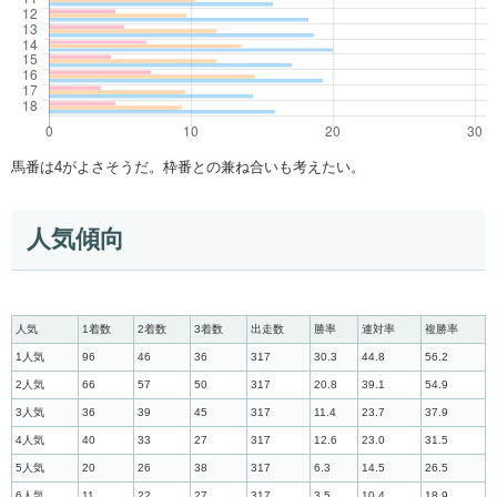
馬番は4がよさそうだ。枠番との兼ね合いも考えたい。
人気傾向
人気
1着数
2着数
3着数
出走数
勝率
連対率
複勝率
1人気
96
46
36
317
30.3
44.8
56.2
2人気
66
57
50
317
20.8
39.1
54.9
3人気
36
39
45
317
11.4
23.7
37.9
4人気
40
33
27
317
12.6
23.0
31.5
5人気
20
26
38
317
6.3
14.5
26.5
6人気
11
22
27
317
3.5
10.4
18.9