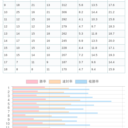
9
18
21
13
312
5.8
13.5
17.6
10
25
16
21
306
8.2
14.4
21.2
11
12
15
16
292
4.1
10.3
15.8
12
13
12
24
279
4.7
9.7
18.3
13
14
15
18
262
5.3
11.8
18.7
14
17
15
16
245
6.9
13.5
20.0
15
10
15
12
228
4.4
11.8
17.1
16
15
14
10
207
7.2
14.5
19.3
17
7
11
9
187
3.7
9.6
14.4
18
8
8
11
170
4.7
9.4
15.9