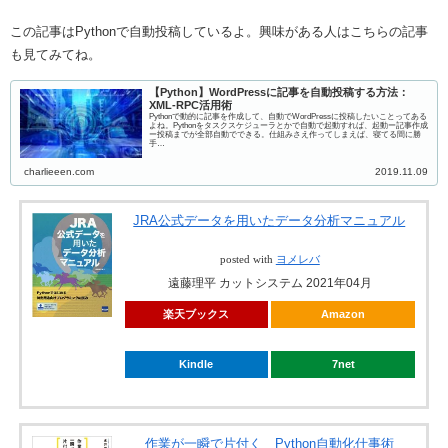
この記事はPythonで自動投稿しているよ。興味がある人はこちらの記事
も見てみてね。
【Python】WordPressに記事を自動投稿する方法：
XML-RPC活用術
Pythonで動的に記事を作成して、自動でWordPressに投稿したいことってある
よね。Pythonをタスクスケジューラとかで自動で起動すれば、起動ー記事作成
ー投稿までが全部自動でできる。仕組みさえ作ってしまえば、寝てる間に勝
手…
charlieeen.com
2019.11.09
JRA公式データを用いたデータ分析マニュアル
posted with
ヨメレバ
遠藤理平 カットシステム 2021年04月
楽天ブックス
Amazon
Kindle
7net
作業が一瞬で片付く Python自動化仕事術