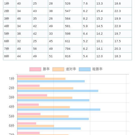
1枠
40
25
28
526
7.6
13.3
18.6
2枠
34
43
38
547
6.2
15.4
22.3
3枠
46
35
26
564
8.2
15.2
19.9
4枠
34
42
49
581
5.9
14.5
22.9
5枠
38
42
33
598
6.4
14.2
19.7
6枠
32
25
45
611
5.2
10.1
17.5
7枠
49
56
49
794
6.2
14.1
20.3
8枠
44
49
51
816
5.4
12.0
18.3