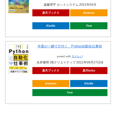
遠藤理平 カットシステム 2021年04月
楽天ブックス
Amazon
Kindle
7net
作業が一瞬で片付く Python自動化仕事術
posted with
ヨメレバ
永井雅明 SBクリエイティブ 2021年09月27日頃
楽天ブックス
楽天kobo
Amazon
Kindle
7net