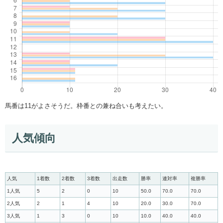
馬番は11がよさそうだ。枠番との兼ね合いも考えたい。
人気傾向
人気
1着数
2着数
3着数
出走数
勝率
連対率
複勝率
1人気
5
2
0
10
50.0
70.0
70.0
2人気
2
1
4
10
20.0
30.0
70.0
3人気
1
3
0
10
10.0
40.0
40.0