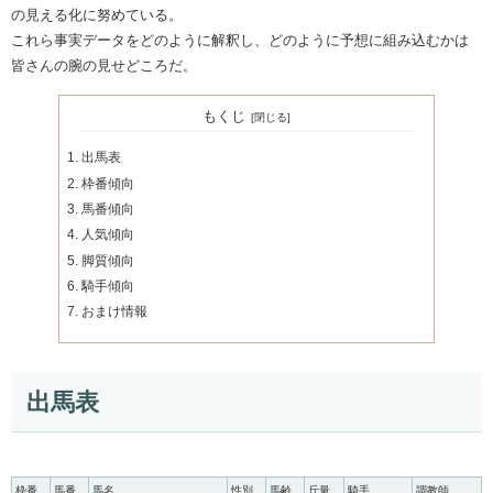
の見える化に努めている。
これら事実データをどのように解釈し、どのように予想に組み込むかは
皆さんの腕の見せどころだ。
もくじ
出馬表
枠番傾向
馬番傾向
人気傾向
脚質傾向
騎手傾向
おまけ情報
出馬表
枠番
馬番
馬名
性別
馬齢
斤量
騎手
調教師