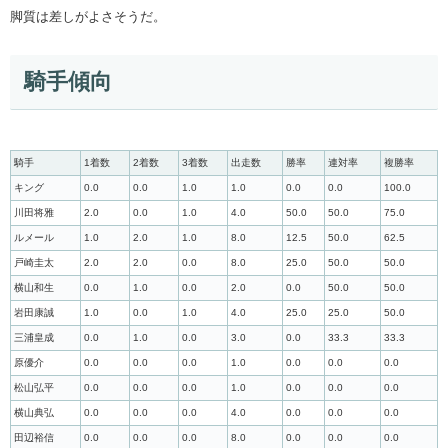
脚質は差しがよさそうだ。
騎手傾向
騎手
1着数
2着数
3着数
出走数
勝率
連対率
複勝率
キング
0.0
0.0
1.0
1.0
0.0
0.0
100.0
川田将雅
2.0
0.0
1.0
4.0
50.0
50.0
75.0
ルメール
1.0
2.0
1.0
8.0
12.5
50.0
62.5
戸崎圭太
2.0
2.0
0.0
8.0
25.0
50.0
50.0
横山和生
0.0
1.0
0.0
2.0
0.0
50.0
50.0
岩田康誠
1.0
0.0
1.0
4.0
25.0
25.0
50.0
三浦皇成
0.0
1.0
0.0
3.0
0.0
33.3
33.3
原優介
0.0
0.0
0.0
1.0
0.0
0.0
0.0
松山弘平
0.0
0.0
0.0
1.0
0.0
0.0
0.0
横山典弘
0.0
0.0
0.0
4.0
0.0
0.0
0.0
田辺裕信
0.0
0.0
0.0
8.0
0.0
0.0
0.0