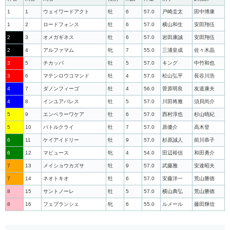
1
1
ウェイワードアクト
牡
6
57.0
戸崎圭太
田中博康
1
2
ロードフォンス
牡
6
57.0
横山和生
安田翔伍
2
3
オメガギネス
牡
6
57.0
岩田康誠
安田翔伍
2
4
アルファマム
牝
7
55.0
三浦皇成
佐々木晶
3
5
チカッパ
牡
5
57.0
キング
中竹和也
3
6
マテンロウコマンド
牡
4
57.0
松山弘平
長谷川浩
4
7
ダノンフィーゴ
牡
4
56.0
菅原明良
友道康夫
4
8
インユアパレス
牡
5
57.0
川田将雅
須貝尚介
5
9
エンペラーワケア
牡
6
57.0
西村淳也
杉山晴紀
5
10
バトルクライ
牡
7
57.0
原優介
高木登
6
11
ケイアイドリー
牡
9
57.0
杉原誠人
前川恭子
6
12
マピュース
牝
4
54.0
田辺裕信
和田勇介
7
13
メイショウカズサ
牡
9
57.0
武藤雅
安達昭夫
7
14
ネオトキオ
牡
6
57.0
安藤洋一
荒山勝徳
8
15
サントノーレ
牡
5
57.0
横山典弘
荒山勝徳
8
16
フェブランシェ
牝
6
55.0
ルメール
藤田輝信