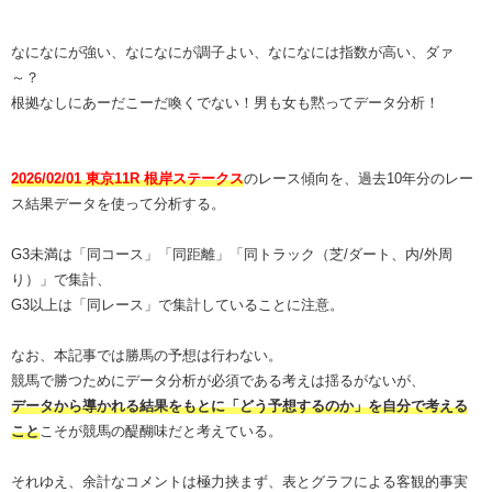
なになにが強い、なになにが調子よい、なになには指数が高い、ダァ
～？
根拠なしにあーだこーだ喚くでない！男も女も黙ってデータ分析！
2026/02/01 東京11R 根岸ステークス
のレース傾向を、過去10年分のレー
ス結果データを使って分析する。
G3未満は「同コース」「同距離」「同トラック（芝/ダート、内/外周
り）」で集計、
G3以上は「同レース」で集計していることに注意。
なお、本記事では勝馬の予想は行わない。
競馬で勝つためにデータ分析が必須である考えは揺るがないが、
データから導かれる結果をもとに「どう予想するのか」を自分で考える
こと
こそが競馬の醍醐味だと考えている。
それゆえ、余計なコメントは極力挟まず、表とグラフによる客観的事実