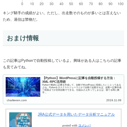
キング騎手の成績がよい。ただし、出走数そのものが多いとは言えない
ため、過信は禁物だ。
おまけ情報
この記事はPythonで自動投稿しているよ。興味がある人はこちらの記事
も見てみてね。
【Python】WordPressに記事を自動投稿する方法：
XML-RPC活用術
Pythonで動的に記事を作成して、自動でWordPressに投稿したいことってある
よね。Pythonをタスクスケジューラとかで自動で起動すれば、起動ー記事作成
ー投稿までが全部自動でできる。仕組みさえ作ってしまえば、寝てる間に勝
手…
charlieeen.com
2019.11.09
JRA公式データを用いたデータ分析マニュアル
posted with
ヨメレバ