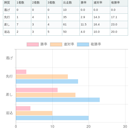
脚質
1着数
2着数
3着数
出走数
勝率
連対率
複勝率
逃げ
0
0
0
10
0.0
0.0
0.0
先行
1
4
1
35
2.9
14.3
17.1
差し
7
3
4
61
11.5
16.4
23.0
追込
2
3
5
50
4.0
10.0
20.0