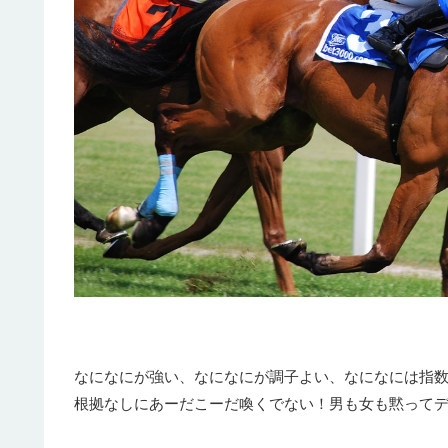
なになにが強い、なになにが調子よい、なになには指
根拠なしにあーだこーだ喚くでない！男も女も黙って