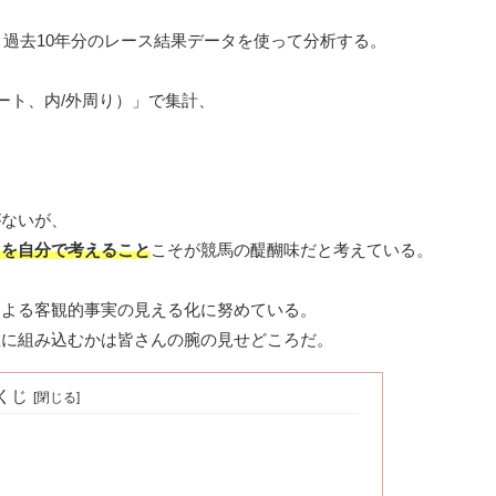
過去10年分のレース結果データを使って分析する。
ート、内/外周り）」で集計、
がないが、
」を自分で考えること
こそが競馬の醍醐味だと考えている。
による客観的事実の見える化に努めている。
想に組み込むかは皆さんの腕の見せどころだ。
くじ