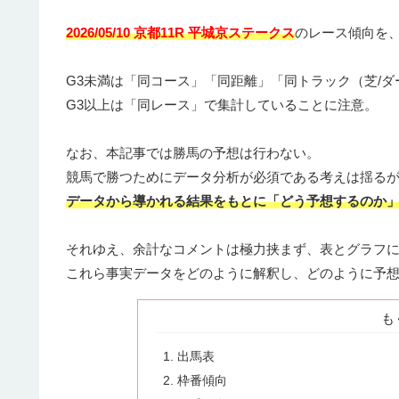
2026/05/10 京都11R 平城京ステークス
のレース傾向を、
G3未満は「同コース」「同距離」「同トラック（芝/ダ
G3以上は「同レース」で集計していることに注意。
なお、本記事では勝馬の予想は行わない。
競馬で勝つためにデータ分析が必須である考えは揺る
データから導かれる結果をもとに「どう予想するのか
それゆえ、余計なコメントは極力挟まず、表とグラフ
これら事実データをどのように解釈し、どのように予
も
出馬表
枠番傾向