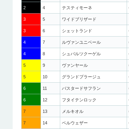
2
4
テスティモーネ
3
5
ワイドブリザード
3
6
シェットランド
4
7
ルヴァンユニベール
4
8
シュバルツクーゲル
5
9
ヴァンヤール
5
10
グランドプラージュ
6
11
バスタードサフラン
6
12
フタイテンロック
7
13
メルキオル
7
14
ベルウェザー