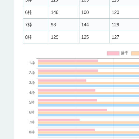
6枠
146
100
120
7枠
93
144
129
8枠
129
125
127