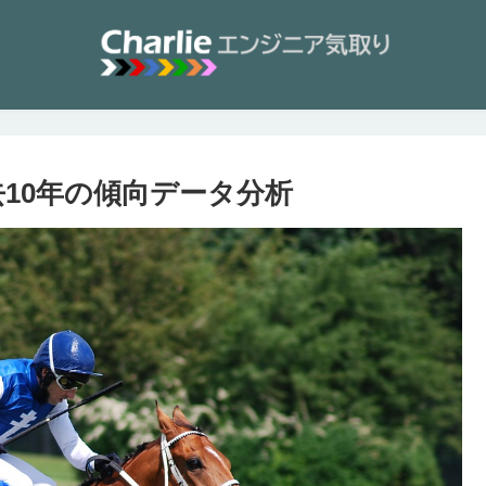
去10年の傾向データ分析