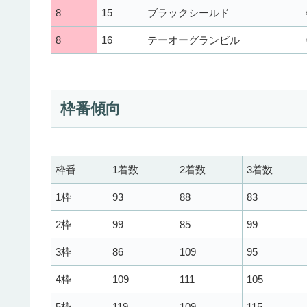
8
15
ブラックシールド
8
16
テーオーグランビル
枠番傾向
枠番
1着数
2着数
3着数
1枠
93
88
83
2枠
99
85
99
3枠
86
109
95
4枠
109
111
105
5枠
119
109
115