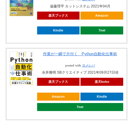
遠藤理平 カットシステム 2021年04月
楽天ブックス
Amazon
Kindle
7net
作業が一瞬で片付く Python自動化仕事術
posted with
ヨメレバ
永井雅明 SBクリエイティブ 2021年09月27日頃
楽天ブックス
楽天kobo
Amazon
Kindle
7net