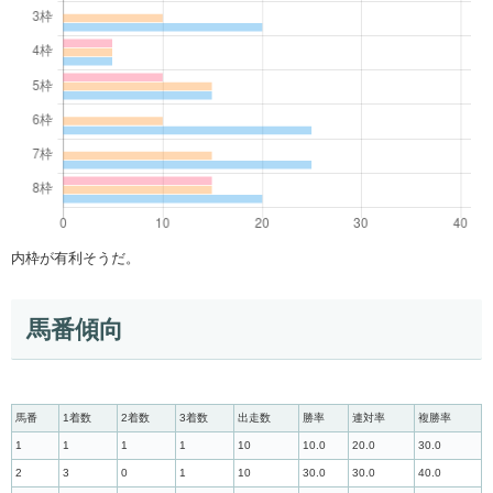
内枠が有利そうだ。
馬番傾向
馬番
1着数
2着数
3着数
出走数
勝率
連対率
複勝率
1
1
1
1
10
10.0
20.0
30.0
2
3
0
1
10
30.0
30.0
40.0