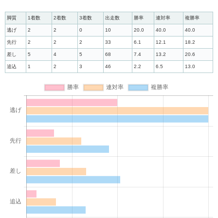
脚質
1着数
2着数
3着数
出走数
勝率
連対率
複勝率
逃げ
2
2
0
10
20.0
40.0
40.0
先行
2
2
2
33
6.1
12.1
18.2
差し
5
4
5
68
7.4
13.2
20.6
追込
1
2
3
46
2.2
6.5
13.0