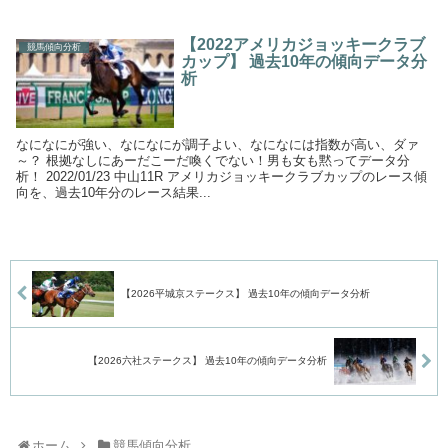
【2022アメリカジョッキークラブ
競馬傾向分析
カップ】 過去10年の傾向データ分
析
なになにが強い、なになにが調子よい、なになには指数が高い、ダァ
～？ 根拠なしにあーだこーだ喚くでない！男も女も黙ってデータ分
析！ 2022/01/23 中山11R アメリカジョッキークラブカップのレース傾
向を、過去10年分のレース結果...
【2026平城京ステークス】 過去10年の傾向データ分析
【2026六社ステークス】 過去10年の傾向データ分析
ホーム
競馬傾向分析