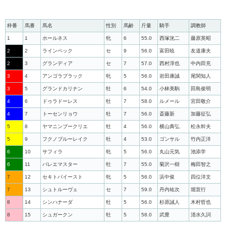
枠番
馬番
馬名
性別
馬齢
斤量
騎手
調教師
1
1
ホールネス
牝
6
55.0
西塚洸二
藤原英昭
2
2
ラインベック
セ
9
56.0
富田暁
友道康夫
2
3
グランディア
セ
7
57.0
西村淳也
中内田充
3
4
アンゴラブラック
牝
5
56.0
岩田康誠
尾関知人
3
5
グランドカリナン
牡
6
54.0
小林美駒
田島俊明
4
6
ドゥラドーレス
牡
7
58.0
ルメール
宮田敬介
4
7
トーセンリョウ
牡
7
56.0
斎藤新
加藤征弘
5
8
ヤマニンブークリエ
牡
4
56.0
横山典弘
松永幹夫
5
9
フクノブルーレイク
牡
4
53.0
ゴンサル
竹内正洋
6
10
サフィラ
牝
5
56.0
丸山元気
池添学
6
11
バレエマスター
牡
7
55.0
菊沢一樹
梅田智之
7
12
セキトバイースト
牝
5
56.0
浜中俊
四位洋文
7
13
シュトルーヴェ
セ
7
59.0
丹内祐次
堀宣行
8
14
シンハナーダ
牡
5
56.0
杉原誠人
木村哲也
8
15
シュガークン
牡
5
58.0
武豊
清水久詞