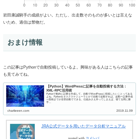
岩田康誠騎手の成績がよい。ただし、出走数そのものが多いとは言えな
いため、過信は禁物だ。
おまけ情報
この記事はPythonで自動投稿しているよ。興味がある人はこちらの記事
も見てみてね。
【Python】WordPressに記事を自動投稿する方法：
XML-RPC活用術
Pythonで動的に記事を作成して、自動でWordPressに投稿したいことってある
よね。Pythonをタスクスケジューラとかで自動で起動すれば、起動ー記事作成
ー投稿までが全部自動でできる。仕組みさえ作ってしまえば、寝てる間に勝
手…
charlieeen.com
2019.11.09
JRA公式データを用いたデータ分析マニュアル
posted with
ヨメレバ