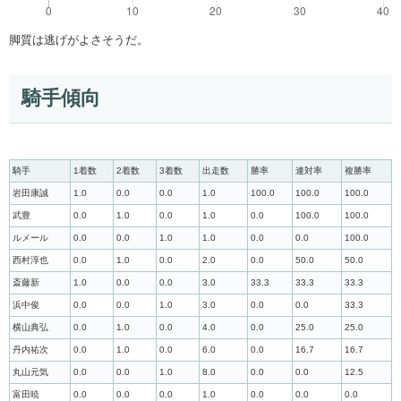
脚質は逃げがよさそうだ。
騎手傾向
騎手
1着数
2着数
3着数
出走数
勝率
連対率
複勝率
岩田康誠
1.0
0.0
0.0
1.0
100.0
100.0
100.0
武豊
0.0
1.0
0.0
1.0
0.0
100.0
100.0
ルメール
0.0
0.0
1.0
1.0
0.0
0.0
100.0
西村淳也
0.0
1.0
0.0
2.0
0.0
50.0
50.0
斎藤新
1.0
0.0
0.0
3.0
33.3
33.3
33.3
浜中俊
0.0
0.0
1.0
3.0
0.0
0.0
33.3
横山典弘
0.0
1.0
0.0
4.0
0.0
25.0
25.0
丹内祐次
0.0
1.0
0.0
6.0
0.0
16.7
16.7
丸山元気
0.0
0.0
1.0
8.0
0.0
0.0
12.5
富田暁
0.0
0.0
0.0
1.0
0.0
0.0
0.0