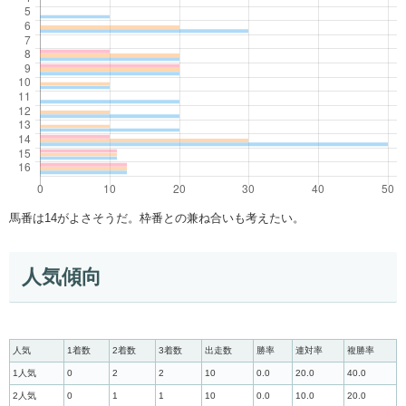
馬番は14がよさそうだ。枠番との兼ね合いも考えたい。
人気傾向
人気
1着数
2着数
3着数
出走数
勝率
連対率
複勝率
1人気
0
2
2
10
0.0
20.0
40.0
2人気
0
1
1
10
0.0
10.0
20.0