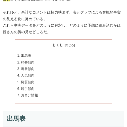
それゆえ、余計なコメントは極力挟まず、表とグラフによる客観的事実
の見える化に努めている。
これら事実データをどのように解釈し、どのように予想に組み込むかは
皆さんの腕の見せどころだ。
もくじ
出馬表
枠番傾向
馬番傾向
人気傾向
脚質傾向
騎手傾向
おまけ情報
出馬表