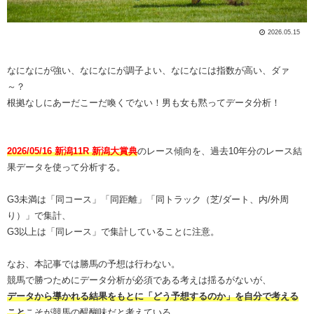
2026.05.15
なになにが強い、なになにが調子よい、なになには指数が高い、ダァ
～？
根拠なしにあーだこーだ喚くでない！男も女も黙ってデータ分析！
2026/05/16 新潟11R 新潟大賞典
のレース傾向を、過去10年分のレース結
果データを使って分析する。
G3未満は「同コース」「同距離」「同トラック（芝/ダート、内/外周
り）」で集計、
G3以上は「同レース」で集計していることに注意。
なお、本記事では勝馬の予想は行わない。
競馬で勝つためにデータ分析が必須である考えは揺るがないが、
データから導かれる結果をもとに「どう予想するのか」を自分で考える
こと
こそが競馬の醍醐味だと考えている。