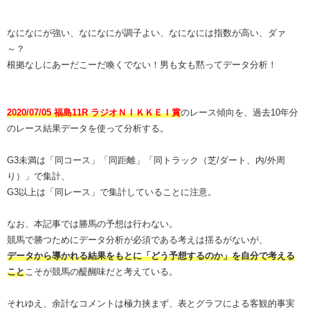
なになにが強い、なになにが調子よい、なになには指数が高い、ダァ
～？
根拠なしにあーだこーだ喚くでない！男も女も黙ってデータ分析！
2020/07/05 福島11R ラジオＮＩＫＫＥＩ賞
のレース傾向を、過去10年分
のレース結果データを使って分析する。
G3未満は「同コース」「同距離」「同トラック（芝/ダート、内/外周
り）」で集計、
G3以上は「同レース」で集計していることに注意。
なお、本記事では勝馬の予想は行わない。
競馬で勝つためにデータ分析が必須である考えは揺るがないが、
データから導かれる結果をもとに「どう予想するのか」を自分で考える
こと
こそが競馬の醍醐味だと考えている。
それゆえ、余計なコメントは極力挟まず、表とグラフによる客観的事実