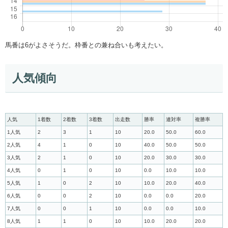
馬番は6がよさそうだ。枠番との兼ね合いも考えたい。
人気傾向
人気
1着数
2着数
3着数
出走数
勝率
連対率
複勝率
1人気
2
3
1
10
20.0
50.0
60.0
2人気
4
1
0
10
40.0
50.0
50.0
3人気
2
1
0
10
20.0
30.0
30.0
4人気
0
1
0
10
0.0
10.0
10.0
5人気
1
0
2
10
10.0
20.0
40.0
6人気
0
0
2
10
0.0
0.0
20.0
7人気
0
0
1
10
0.0
0.0
10.0
8人気
1
1
0
10
10.0
20.0
20.0