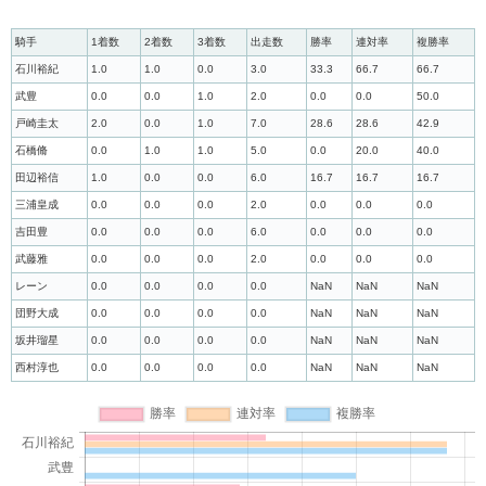
騎手
1着数
2着数
3着数
出走数
勝率
連対率
複勝率
石川裕紀
1.0
1.0
0.0
3.0
33.3
66.7
66.7
武豊
0.0
0.0
1.0
2.0
0.0
0.0
50.0
戸崎圭太
2.0
0.0
1.0
7.0
28.6
28.6
42.9
石橋脩
0.0
1.0
1.0
5.0
0.0
20.0
40.0
田辺裕信
1.0
0.0
0.0
6.0
16.7
16.7
16.7
三浦皇成
0.0
0.0
0.0
2.0
0.0
0.0
0.0
吉田豊
0.0
0.0
0.0
6.0
0.0
0.0
0.0
武藤雅
0.0
0.0
0.0
2.0
0.0
0.0
0.0
レーン
0.0
0.0
0.0
0.0
NaN
NaN
NaN
団野大成
0.0
0.0
0.0
0.0
NaN
NaN
NaN
坂井瑠星
0.0
0.0
0.0
0.0
NaN
NaN
NaN
西村淳也
0.0
0.0
0.0
0.0
NaN
NaN
NaN