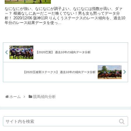
なになにが強い、なになにが調子よい、なになには指数が高い、ダァ
～？ 根拠なしにあーだこーだ喚くでない！男も女も黙ってデータ分
析！ 2020/12/06 阪神11R りんくうステークスのレース傾向を、過去10
年分のレース結果データを使っ...
【2020巴賞】 過去10年の傾向データ分析
【2020五稜郭ステークス】 過去10年の傾向データ分析
ホーム
競馬傾向分析