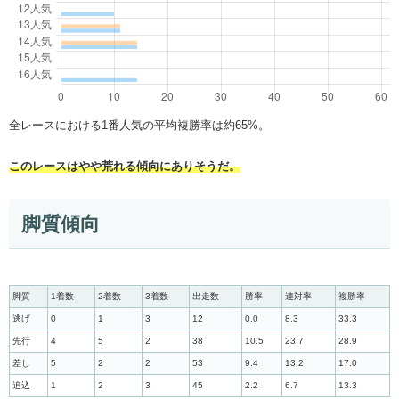
全レースにおける1番人気の平均複勝率は約65%。
このレースはやや荒れる傾向にありそうだ。
脚質傾向
脚質
1着数
2着数
3着数
出走数
勝率
連対率
複勝率
逃げ
0
1
3
12
0.0
8.3
33.3
先行
4
5
2
38
10.5
23.7
28.9
差し
5
2
2
53
9.4
13.2
17.0
追込
1
2
3
45
2.2
6.7
13.3