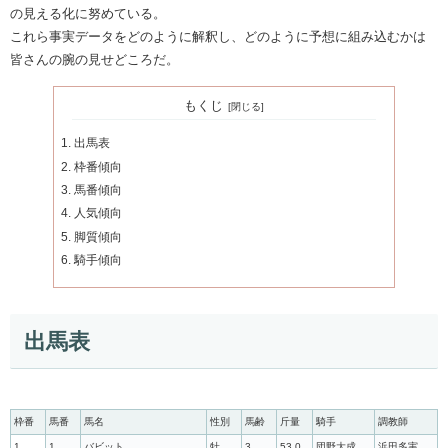
の見える化に努めている。
これら事実データをどのように解釈し、どのように予想に組み込むかは
皆さんの腕の見せどころだ。
もくじ
出馬表
枠番傾向
馬番傾向
人気傾向
脚質傾向
騎手傾向
出馬表
枠番
馬番
馬名
性別
馬齢
斤量
騎手
調教師
1
1
バビット
牡
3
53.0
団野大成
浜田多実