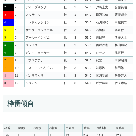
2
2
ディープキング
牡
3
52.0
戸崎圭太
藤原英昭
3
3
アルサトワ
牡
3
54.0
田辺裕信
斉藤崇史
4
4
コンドゥクシオン
牡
3
53.0
石川裕紀
中舘英二
5
5
サクラトゥジュール
牡
3
54.0
石橋脩
堀宣行
5
6
アールクインダム
牝
3
51.0
吉田豊
伊藤大士
6
7
ベレヌス
牡
3
53.0
西村淳也
杉山晴紀
6
8
グレイトオーサー
牡
3
54.0
レーン
堀宣行
7
9
パラスアテナ
牝
3
52.0
武豊
高柳瑞樹
7
10
コスモインペリウム
牡
3
53.0
武藤雅
和田雄二
8
11
パンサラッサ
牡
3
54.0
三浦皇成
矢作芳人
8
12
ルリアン
牡
3
54.0
坂井瑠星
佐々木晶
枠番傾向
枠番
1着数
2着数
3着数
出走数
勝率
連対率
複勝率
1枠
1
1
1
17
5.9
11.8
17.6